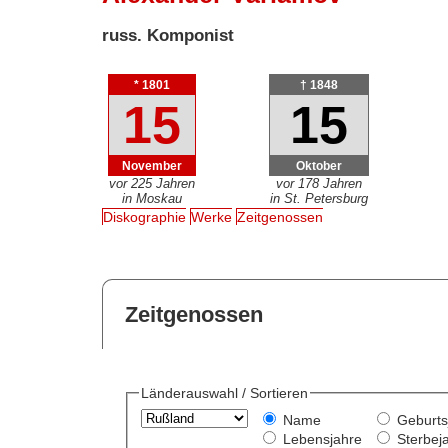
russ. Komponist
* 1801
† 1848
15
15
November
Oktober
vor 225 Jahren
vor 178 Jahren
in Moskau
in St. Petersburg
Diskographie
Werke
Zeitgenossen
Zeitgenossen
Länderauswahl / Sortieren
Name
Geburts
Lebensjahre
Sterbej