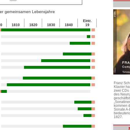
 der gemeinsamen Lebensjahre
Eintr.
00
1810
1820
1830
1840
19
Franz Sch
Klavier h
zwei CDs 
des Neunz
geschäftst
„Sonatine
kommen di
Sonate A-
bedeutend
1827.