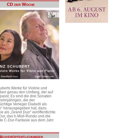
CD der Woche
uberts Werke für Violine und
aben genau den Umfang, der auf
passt. Es sind die drei Sonaten
ehnjährigen, die der
üchtige Verleger Diabelli als
n“ herausgegeben hat, dazu
e als „Grand Duo“ veröffentlichte
Dur, das h-Moll-Rondo und die
e C-Dur-Fantasie aus dem Jahr
Neuveröffentlichungen