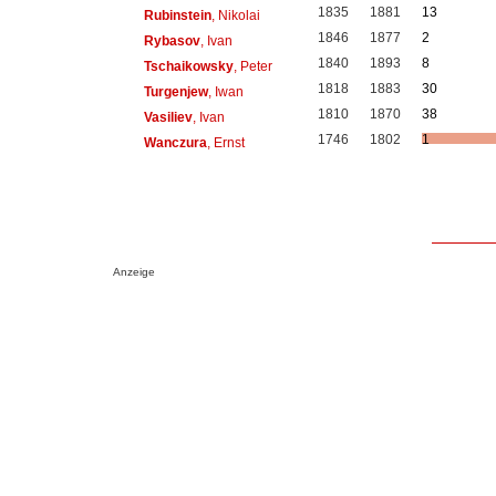
1835
1881
13
Rubinstein
, Nikolai
1846
1877
2
Rybasov
, Ivan
1840
1893
8
Tschaikowsky
, Peter
1818
1883
30
Turgenjew
, Iwan
1810
1870
38
Vasiliev
, Ivan
1746
1802
1
Wanczura
, Ernst
Anzeige