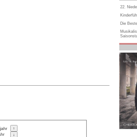
22. Niede
Kinderfüh
Die Best
Musikali
Saisonsta
jahr
ahr