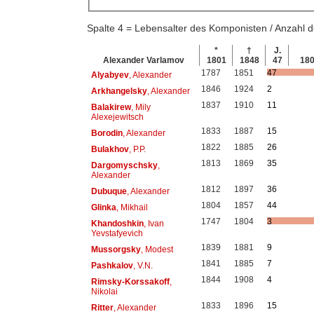
Spalte 4 = Lebensalter des Komponisten / Anzahl
*
†
J.
Alexander Varlamov
1801
1848
47
18
1787
1851
47
Alyabyev
, Alexander
1846
1924
2
Arkhangelsky
, Alexander
1837
1910
11
Balakirew
, Mily
Alexejewitsch
1833
1887
15
Borodin
, Alexander
1822
1885
26
Bulakhov
, P.P.
1813
1869
35
Dargomyschsky
,
Alexander
1812
1897
36
Dubuque
, Alexander
1804
1857
44
Glinka
, Mikhail
1747
1804
3
Khandoshkin
, Ivan
Yevstafyevich
1839
1881
9
Mussorgsky
, Modest
1841
1885
7
Pashkalov
, V.N.
1844
1908
4
Rimsky-Korssakoff
,
Nikolai
1833
1896
15
Ritter
, Alexander