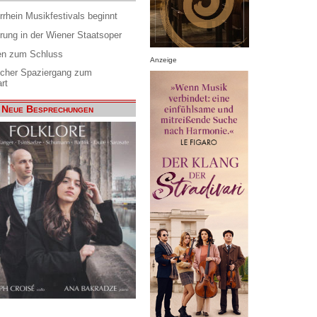
rrhein Musikfestivals beginnt
rung in der Wiener Staatsoper
en zum Schluss
Anzeige
scher Spaziergang zum
rt
Neue Besprechungen