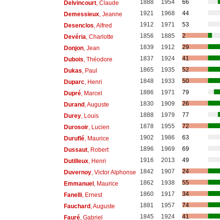
1888
1954
66
Delvincourt
, Claude
1921
1968
44
Demessieux
, Jeanne
1912
1971
53
Desenclos
, Alfred
1856
1885
2
Devéria
, Charlotte
1839
1912
29
Donjon
, Jean
1837
1924
41
Dubois
, Théodore
1865
1935
52
Dukas
, Paul
1848
1933
50
Duparc
, Henri
1886
1971
79
Dupré
, Marcel
1830
1909
26
Durand
, Auguste
1888
1979
77
Durey
, Louis
1878
1955
72
Durosoir
, Lucien
1902
1986
63
Duruflé
, Maurice
1896
1969
69
Dussaut
, Robert
1916
2013
49
Dutilleux
, Henri
1842
1907
24
Duvernoy
, Victor Alphonse
1862
1938
55
Emmanuel
, Maurice
1860
1917
34
Fanelli
, Ernest
1881
1957
74
Fauchard
, Auguste
1845
1924
41
Fauré
, Gabriel