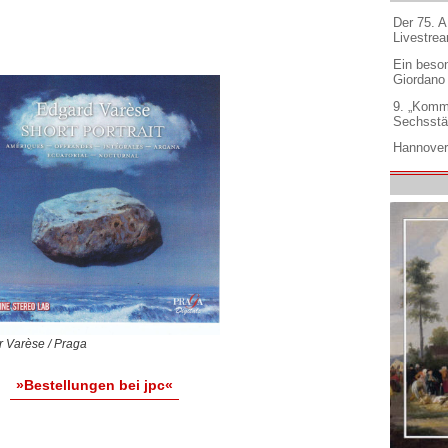
Der 75. 
Livestre
Ein beso
Giordano
9. „Komm
Sechsstä
Hannover
 Varèse / Praga
»Bestellungen bei jpc«