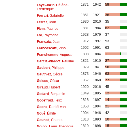
1871
1942
59
Faye-Jozin
, Hélène-
Frédérique
1851
1921
38
Ferrari
, Gabrielle
1930
2010
35
Ferrat
, Jean
1881
1984
82
Flem
, Paul Le
1928
1979
37
Fol
, Raymond
1912
1997
53
Françaix
, Jean
1902
1991
63
Francescatti
, Zino
1808
1884
1
Franchomme
, Auguste
1821
1910
27
Garcia-Viardot
, Pauline
1879
1941
58
Gaubert
, Philippe
1873
1946
63
Gauthiez
, Cécile
1867
1960
77
Geloso
, César
1920
2016
45
Giraud
, Hubert
1849
1895
12
Godard
, Benjamin
1818
1897
14
Godefroid
, Felix
1858
1904
21
Goens
, Daniël van
1904
1946
42
Goué
, Émile
1818
1893
10
Gounod
, Charles
1819
1898
15
Gouvy
, Louis Théodore