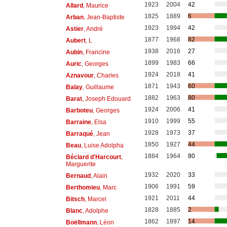
1923
2004
42
Allard
, Maurice
1825
1889
6
Arban
, Jean-Baptiste
1923
1994
42
Astier
, André
1877
1968
82
Aubert
, L
1938
2016
27
Aubin
, Francine
1899
1983
66
Auric
, Georges
1924
2018
41
Aznavour
, Charles
1871
1943
60
Balay
, Guillaume
1882
1963
80
Barat
, Joseph Edouard
1924
2006
41
Barboteu
, Georges
1910
1999
55
Barraine
, Elsa
1928
1973
37
Barraqué
, Jean
1850
1927
44
Beau
, Luise Adolpha
1884
1964
80
Béclard d'Harcourt
,
Marguerite
1932
2020
33
Bernaud
, Alain
1906
1991
59
Berthomieu
, Marc
1921
2011
44
Bitsch
, Marcel
1828
1885
2
Blanc
, Adolphe
1862
1897
14
Boëllmann
, Léon