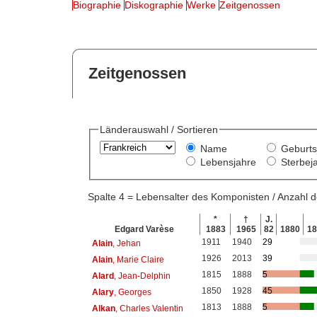
Biographie
Diskographie
Werke
Zeitgenossen
Zeitgenossen
Länderauswahl / Sortieren
Name
Geburts
Lebensjahre
Sterbej
Spalte 4 = Lebensalter des Komponisten / Anzahl
*
†
J.
Edgard Varèse
1883
1965
82
1880
1
1911
1940
29
Alain
, Jehan
1926
2013
39
Alain
, Marie Claire
1815
1888
5
Alard
, Jean-Delphin
1850
1928
45
Alary
, Georges
1813
1888
5
Alkan
, Charles Valentin