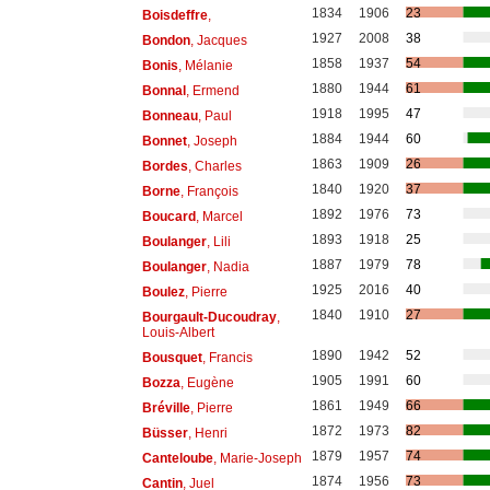
1834
1906
23
Boisdeffre
,
1927
2008
38
Bondon
, Jacques
1858
1937
54
Bonis
, Mélanie
1880
1944
61
Bonnal
, Ermend
1918
1995
47
Bonneau
, Paul
1884
1944
60
Bonnet
, Joseph
1863
1909
26
Bordes
, Charles
1840
1920
37
Borne
, François
1892
1976
73
Boucard
, Marcel
1893
1918
25
Boulanger
, Lili
1887
1979
78
Boulanger
, Nadia
1925
2016
40
Boulez
, Pierre
1840
1910
27
Bourgault-Ducoudray
,
Louis-Albert
1890
1942
52
Bousquet
, Francis
1905
1991
60
Bozza
, Eugène
1861
1949
66
Bréville
, Pierre
1872
1973
82
Büsser
, Henri
1879
1957
74
Canteloube
, Marie-Joseph
1874
1956
73
Cantin
, Juel