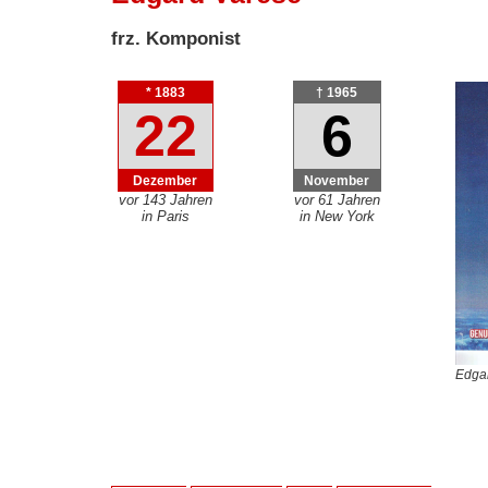
frz. Komponist
* 1883
† 1965
22
6
Dezember
November
vor 143 Jahren
vor 61 Jahren
in Paris
in New York
Edgar