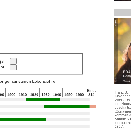
jahr
ahr
 der gemeinsamen Lebensjahre
Eintr.
Franz Sch
890
1900
1910
1920
1930
1940
1950
1960
214
Klavier h
zwei CDs 
des Neunz
geschäftst
„Sonatine
kommen di
Sonate A-
bedeutend
1827.