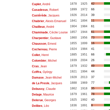
1878
1925
42
Caplet
, André
1899
1972
66
Casadesus
, Robert
1926
2014
39
Castérède
, Jacques
1841
1894
11
Chabrier
, Alexis Emanuel
1904
1984
61
Chailleux
, André
1857
1944
61
Chaminade
, Cécile Louise
1860
1956
73
Charpentier
, Gustave
1855
1899
16
Chausson
, Ernest
1924
1984
41
Cochereau
, Pierre
1885
1951
66
Collet
, Henri
1939
2004
26
Colombier
, Michel
1879
1932
49
Cras
, Jean
1921
1994
44
Cziffra
, György
1928
2013
37
Damase
, Jean-Michel
1888
1969
77
de La Presle
, Jacques
1862
1918
35
Debussy
, Claude
1879
1961
78
Delage
, Maurice
1925
1992
40
Delerue
, Georges
1836
1891
8
Delibes
, Léo