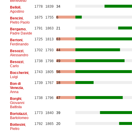
Benedetto
1778
1839
34
Belloli
,
Agostino
1675
1755
6
Bencini
,
Pietro Paolo
1791
1863
21
Bergamo
,
Padre Davide
1725
1813
63
Bertoni
,
Ferdinando
1702
1793
44
Besozzi
,
Alessandro
1738
1798
49
Besozzi
,
Carlo
1743
1805
56
Boccherini
,
Luigi
1739
1767
18
Bon di
Venezia
,
Anna
1738
1796
47
Borghi
,
Giovanni
Battista
1773
1840
39
Bortolazzi
,
Bartolomeo
1792
1865
20
Bottesini
,
Pietro