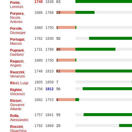
1749
1838
63
Ponte
,
Lorenzo
1686
1768
19
Porpora
,
Nicola
Antonio
1680
1750
1
Porsile
,
Giuseppe
1762
1830
50
Portugal
,
Marcos
1731
1789
40
Pugnani
,
Gaetano
1680
1750
1
Ragazzi
,
Angelo
1746
1810
61
Rauzzini
,
Venanzio
1805
1859
7
Ricci
, Luigi
1756
1812
56
Righini
,
Vincenzo
1692
1753
4
Ristori
,
Giovanni
Alberto
1757
1841
55
Rolla
,
Alessandro
1792
1868
20
Rossini
,
Gioachino