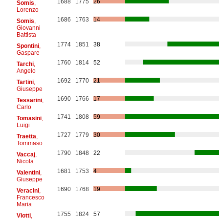
1688
1775
26
Somis
,
Lorenzo
1686
1763
14
Somis
,
Giovanni
Battista
1774
1851
38
Spontini
,
Gaspare
1760
1814
52
Tarchi
,
Angelo
1692
1770
21
Tartini
,
Giuseppe
1690
1766
17
Tessarini
,
Carlo
1741
1808
59
Tomasini
,
Luigi
1727
1779
30
Traetta
,
Tommaso
1790
1848
22
Vaccaj
,
Nicola
1681
1753
4
Valentini
,
Giuseppe
1690
1768
19
Veracini
,
Francesco
Maria
1755
1824
57
Viotti
,