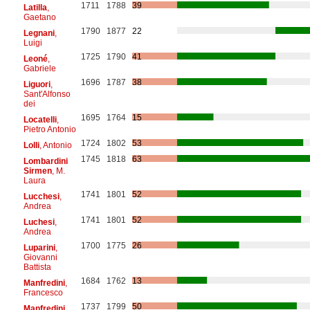
1711
1788
39
Latilla
,
Gaetano
1790
1877
22
Legnani
,
Luigi
1725
1790
41
Leoné
,
Gabriele
1696
1787
38
Liguori
,
Sant'Alfonso
dei
1695
1764
15
Locatelli
,
Pietro Antonio
1724
1802
53
Lolli
, Antonio
1745
1818
63
Lombardini
Sirmen
, M.
Laura
1741
1801
52
Lucchesi
,
Andrea
1741
1801
52
Luchesi
,
Andrea
1700
1775
26
Luparini
,
Giovanni
Battista
1684
1762
13
Manfredini
,
Francesco
1737
1799
50
Manfredini
,