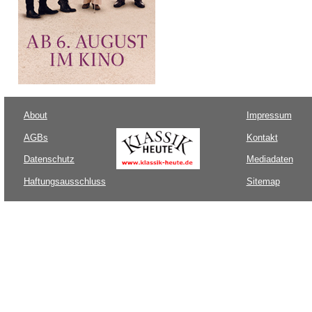
About
Impressum
AGBs
Kontakt
Datenschutz
Mediadaten
Haftungsausschluss
Sitemap