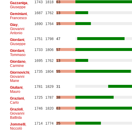
1743
1818
63
Gazzaniga
,
Giuseppe
1687
1762
13
Geminiani
,
Francesco
1690
1764
15
Giay
,
Giovanni
Antonio
1751
1798
47
Giordani
,
Giuseppe
1733
1806
57
Giordani
,
Tommaso
1695
1762
13
Giordano
,
Carmine
1735
1804
55
Giornovichi
,
Giovanni
Mane
1781
1829
31
Giuliani
,
Mauro
1725
1787
38
Graziani
,
Carlo
1746
1820
63
Grazioli
,
Giovanni
Battista
1714
1774
25
Jommelli
,
Niccolò