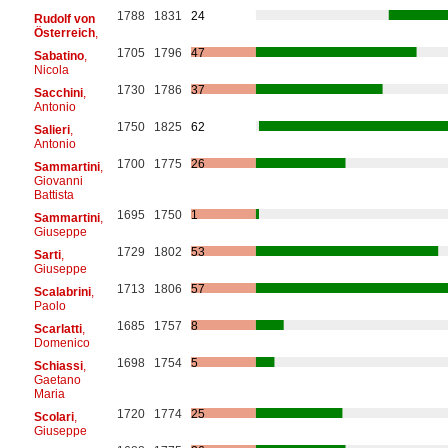
1788
1831
24
Rudolf von
Österreich
,
1705
1796
47
Sabatino
,
Nicola
1730
1786
37
Sacchini
,
Antonio
1750
1825
62
Salieri
,
Antonio
1700
1775
26
Sammartini
,
Giovanni
Battista
1695
1750
1
Sammartini
,
Giuseppe
1729
1802
53
Sarti
,
Giuseppe
1713
1806
57
Scalabrini
,
Paolo
1685
1757
8
Scarlatti
,
Domenico
1698
1754
5
Schiassi
,
Gaetano
Maria
1720
1774
25
Scolari
,
Giuseppe