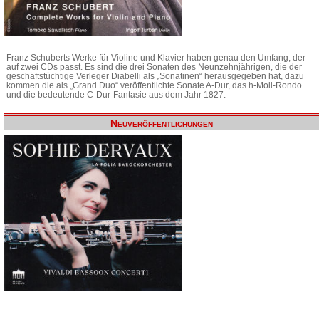
Franz Schuberts Werke für Violine und Klavier haben genau den Umfang, der
auf zwei CDs passt. Es sind die drei Sonaten des Neunzehnjährigen, die der
geschäftstüchtige Verleger Diabelli als „Sonatinen“ herausgegeben hat, dazu
kommen die als „Grand Duo“ veröffentlichte Sonate A-Dur, das h-Moll-Rondo
und die bedeutende C-Dur-Fantasie aus dem Jahr 1827.
Neuveröffentlichungen