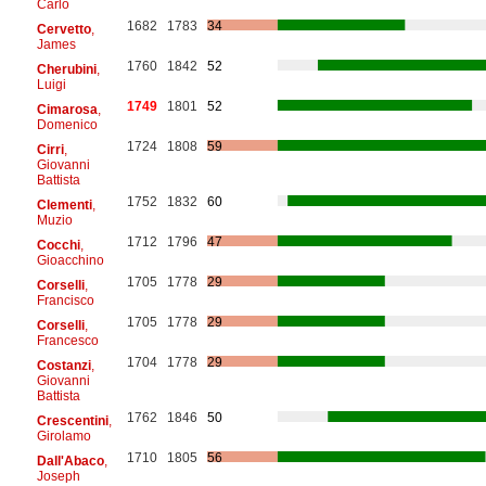
Carlo
1682
1783
34
Cervetto
,
James
1760
1842
52
Cherubini
,
Luigi
1749
1801
52
Cimarosa
,
Domenico
1724
1808
59
Cirri
,
Giovanni
Battista
1752
1832
60
Clementi
,
Muzio
1712
1796
47
Cocchi
,
Gioacchino
1705
1778
29
Corselli
,
Francisco
1705
1778
29
Corselli
,
Francesco
1704
1778
29
Costanzi
,
Giovanni
Battista
1762
1846
50
Crescentini
,
Girolamo
1710
1805
56
Dall'Abaco
,
Joseph