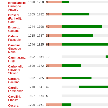
1690
1758
9
Brescianello
,
Giuseppe
Antonio
1705
1782
33
Broschi
(Farinelli)
,
Carlo
1744
1798
49
Brunetti
,
Gaetano
1715
1787
38
Cafaro
,
Pasquale
1746
1825
63
Cambini
,
Giuseppe
Maria
1802
1854
10
Cammarano
,
Luigi
1690
1772
23
Carbonelli
,
Giovanni
Stefano
1692
1785
36
Carpani
,
Gaetano
1770
1841
42
Carulli
,
Ferdinando
1807
1874
5
Cavallini
,
Ernesto
1706
1761
12
Cecere
,