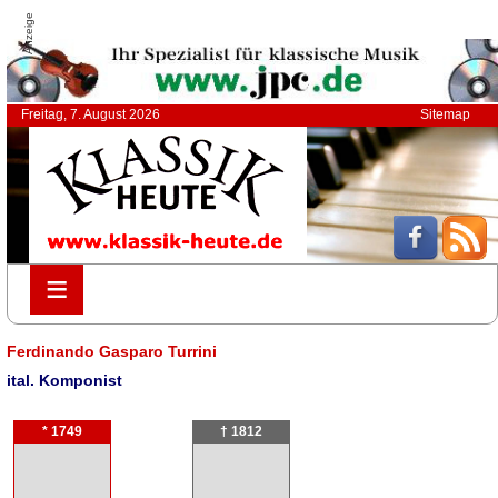
Anzeige
Freitag, 7. August 2026
Sitemap
≡
≡
Ferdinando Gasparo Turrini
ital. Komponist
* 1749
† 1812