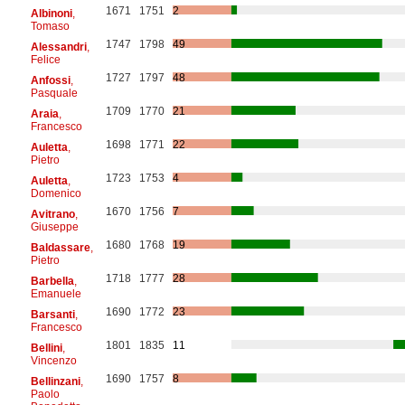
1671
1751
2
Albinoni
,
Tomaso
1747
1798
49
Alessandri
,
Felice
1727
1797
48
Anfossi
,
Pasquale
1709
1770
21
Araia
,
Francesco
1698
1771
22
Auletta
,
Pietro
1723
1753
4
Auletta
,
Domenico
1670
1756
7
Avitrano
,
Giuseppe
1680
1768
19
Baldassare
,
Pietro
1718
1777
28
Barbella
,
Emanuele
1690
1772
23
Barsanti
,
Francesco
1801
1835
11
Bellini
,
Vincenzo
1690
1757
8
Bellinzani
,
Paolo