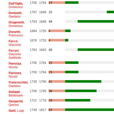
1700
1764
15
Dall'Oglio
,
Domenico
1797
1848
15
Donizetti
,
Gaetano
1763
1846
49
Dragonetti
,
Domenico
1684
1755
6
Durante
,
Francesco
1676
1753
4
Facco
,
Giacomo
1763
1842
49
Ferrari
,
Giacomo
Gotifredo
1700
1764
15
Fiorenza
,
Nicola
1700
1764
15
Fiorenza
,
Nicolò
1730
1790
41
Franceschini
,
Gaetano
1706
1785
36
Galuppi
,
Baldasare
1721
1778
29
Gasparini
,
Quirino
1740
1817
63
Gatti
, Luigi