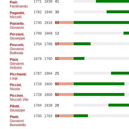
1771
1839
41
Paër
,
Ferdinando
1782
1840
30
Paganini
,
Niccolò
1740
1816
63
Paisiello
,
Giovanni
1799
1869
13
Persiani
,
Giuseppe
1704
1766
17
Pescetti
,
Giovanni
Battisata
1678
1760
11
Piani
,
Giovanni
Antonio
1787
1864
25
Picchianti
,
Luigi
1728
1800
51
Piccini
,
Nicola
1728
1800
51
Piccinni
,
Niccolò Vito
1784
1838
28
Pilotti
,
Giuseppe
1700
1763
14
Platti
,
Giovanni
Benedetto