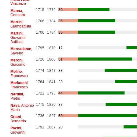
Vincenzo
1715
1779
30
Manna
,
Gennaro
1706
1784
35
Martini
,
Giambattista
1706
1784
35
Martini
,
Giovanni
Battista
1795
1870
17
Mercadante
,
Saverio
1726
1800
51
Merchi
,
Giacomo
1774
1847
38
Molino
,
Francesco
1784
1841
28
Morlacchi
,
Francesco
1722
1793
44
Nardini
,
Pietro
1775
1826
37
Nava
, Antonio
Maria
1736
1827
63
Ottani
,
Bernardo
1792
1867
20
Pacini
,
Giovanni