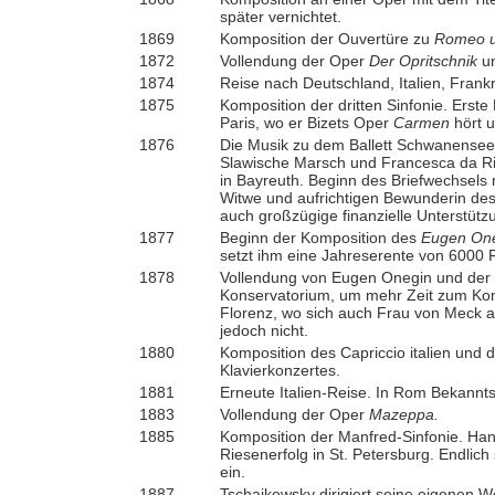
später vernichtet.
1869
Komposition der Ouvertüre zu
Romeo u
1872
Vollendung der Oper
Der Opritschnik
un
1874
Reise nach Deutschland, Italien, Frank
1875
Komposition der dritten Sinfonie. Ers
Paris, wo er Bizets Oper
Carmen
hört u
1876
Die Musik zu dem Ballett Schwanensee e
Slawische Marsch und Francesca da Ri
in Bayreuth. Beginn des Briefwechsel
Witwe und aufrichtigen Bewunderin des
auch großzügige finanzielle Unterstütz
1877
Beginn der Komposition des
Eugen On
setzt ihm eine Jahreserente von 6000 
1878
Vollendung von Eugen Onegin und der v
Konservatorium, um mehr Zeit zum Ko
Florenz, wo sich auch Frau von Meck a
jedoch nicht.
1880
Komposition des Capriccio italien und 
Klavierkonzertes.
1881
Erneute Italien-Reise. In Rom Bekanntsc
1883
Vollendung der Oper
Mazeppa.
1885
Komposition der Manfred-Sinfonie. Hans 
Riesenerfolg in St. Petersburg. Endlich 
ein.
1887
Tschaikowsky dirigiert seine eigenen W