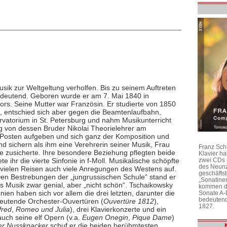
sik zur Weltgeltung verholfen. Bis zu seinem Auftreten
bedeutend. Geboren wurde er am 7. Mai 1840 in
rs. Seine Mutter war Französin. Er studierte von 1850
, entschied sich aber gegen die Beamtenlaufbahn,
rvatorium in St. Petersburg und nahm Musikunterricht
ng von dessen Bruder Nikolai Theorielehrer am
 Posten aufgeben und sich ganz der Komposition und
d sichern als ihm eine Verehrerin seiner Musik, Frau
Franz Sch
 zusicherte. Ihre besondere Beziehung pflegten beide
Klavier h
zwei CDs 
 ihr die vierte Sinfonie in f-Moll. Musikalische schöpfte
des Neunz
f vielen Reisen auch viele Anregungen des Westens auf.
geschäftst
Den Bestrebungen der „jungrussischen Schule“ stand er
„Sonatine
 Musik zwar genial, aber „nicht schön“. Tschaikowsky
kommen di
onien haben sich vor allem die drei letzten, darunter die
Sonate A-
bedeutend
edeutende Orchester-Ouvertüren (
Ouvertüre 1812
),
1827.
fred
,
Romeo und Julia
), drei Klavierkonzerte und ein
uch seine elf Opern (v.a.
Eugen Onegin
,
Pique Dame
)
er Nussknacker
schuf er die beiden berühmtesten