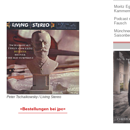
Moritz Eg
Kammermu
Podcast m
Fausch
Münchner
Saisonbe
Peter Tschaikowsky / Living Stereo
»Bestellungen bei jpc«