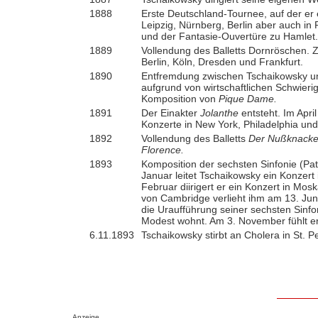
1888
Erste Deutschland-Tournee, auf der er e
Leipzig, Nürnberg, Berlin aber auch in
und der Fantasie-Ouvertüre zu Hamlet.
1889
Vollendung des Balletts Dornröschen. 
Berlin, Köln, Dresden und Frankfurt.
1890
Entfremdung zwischen Tschaikowsky und
aufgrund von wirtschaftlichen Schwieri
Komposition von
Pique Dame.
1891
Der Einakter
Jolanthe
entsteht. Im Apri
Konzerte in New York, Philadelphia und
1892
Vollendung des Balletts
Der Nußknacke
Florence.
1893
Komposition der sechsten Sinfonie (Pat
Januar leitet Tschaikowsky ein Konzert
Februar diirigert er ein Konzert in Mos
von Cambridge verlieht ihm am 13. Juni
die Uraufführung seiner sechsten Sinfo
Modest wohnt. Am 3. November fühlt er 
6.11.1893
Tschaikowsky stirbt an Cholera in St. P
Anzeige