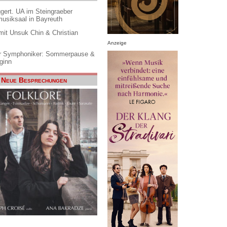
gert. UA im Steingraeber
siksaal in Bayreuth
it Unsuk Chin & Christian
Anzeige
 Symphoniker: Sommerpause &
ginn
Neue Besprechungen