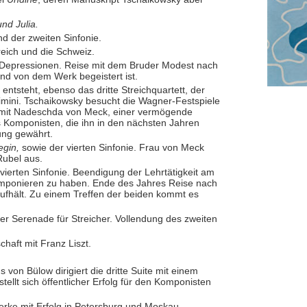
nd Julia.
d der zweiten Sinfonie.
reich und die Schweiz.
te Depressionen. Reise mit dem Bruder Modest nach
nd von dem Werk begeistert ist.
ntsteht, ebenso das dritte Streichquartett, der
mini. Tschaikowsky besucht die Wagner-Festspiele
s mit Nadeschda von Meck, einer vermögende
 Komponisten, die ihn in den nächsten Jahren
ung gewährt.
egin,
sowie der vierten Sinfonie. Frau von Meck
Rubel aus.
ierten Sinfonie. Beendigung der Lehrtätigkeit am
mponieren zu haben. Ende des Jahres Reise nach
ufhält. Zu einem Treffen der beiden kommt es
der Serenade für Streicher. Vollendung des zweiten
haft mit Franz Liszt.
von Bülow dirigiert die dritte Suite mit einem
stellt sich öffentlicher Erfolg für den Komponisten
erke mit Erfolg in Petersburg und Moskau.