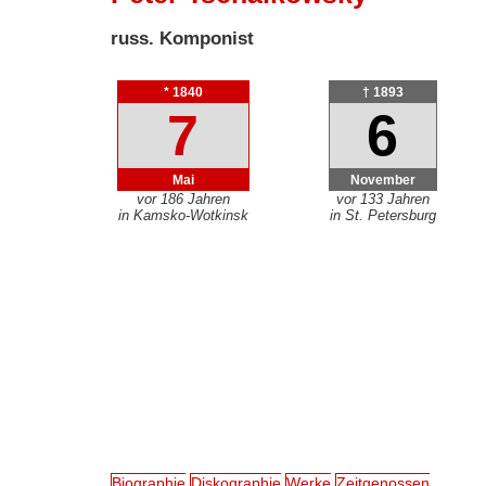
russ. Komponist
* 1840
† 1893
7
6
Mai
November
vor 186 Jahren
vor 133 Jahren
in Kamsko-Wotkinsk
in St. Petersburg
Biographie
Diskographie
Werke
Zeitgenossen