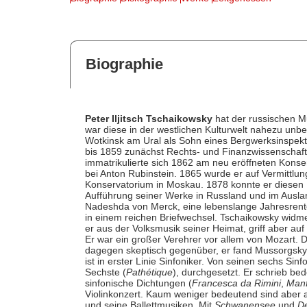
Biographie
Peter Iljitsch Tschaikowsky
hat der russischen Mu
war diese in der westlichen Kulturwelt nahezu un
Wotkinsk am Ural als Sohn eines Bergwerksinspekto
bis 1859 zunächst Rechts- und Finanzwissenschaft
immatrikulierte sich 1862 am neu eröffneten Konse
bei Anton Rubinstein. 1865 wurde er auf Vermittlu
Konservatorium in Moskau. 1878 konnte er diesen
Aufführung seiner Werke in Russland und im Auslan
Nadeshda von Merck, eine lebenslange Jahresrente
in einem reichen Briefwechsel. Tschaikowsky widmete
er aus der Volksmusik seiner Heimat, griff aber au
Er war ein großer Verehrer vor allem von Mozart. 
dagegen skeptisch gegenüber, er fand Mussorgskys
ist in erster Linie Sinfoniker. Von seinen sechs Sinf
Sechste (
Pathétique
), durchgesetzt. Er schrieb b
sinfonische Dichtungen (
Francesca da Rimini
,
Man
Violinkonzert. Kaum weniger bedeutend sind aber a
und seine Ballettmusiken. Mit
Schwanensee
und
D