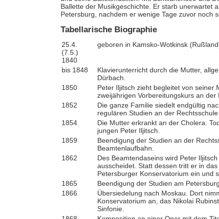
Ballette der Musikgeschichte. Er starb unerwartet 
Petersburg, nachdem er wenige Tage zuvor noch 
Tabellarische Biographie
25.4.
geboren in Kamsko-Wotkinsk (Rußland
(7.5.)
1840
bis 1848
Klavierunterricht durch die Mutter, all
Dürbach.
1850
Peter Iljitsch zieht begleitet von seine
zweijährigen Vorbereitungskurs an de
1852
Die ganze Familie siedelt endgültig nac
regulären Studien an der Rechtsschule 
1854
Die Mutter erkrankt an der Cholera. Tod
jungen Peter Iljitsch.
1859
Beendigung der Studien an der Rechtss
Beamtenlaufbahn.
1862
Des Beamtendaseins wird Peter Iljitsch
ausscheidet. Statt dessen tritt er in d
Petersburger Konservatorium ein und s
1865
Beendigung der Studien am Petersburg
1866
Übersiedelung nach Moskau. Dort nimmt
Konservatorium an, das Nikolai Rubinst
Sinfonie.
1868
Komposition an einer Oper mit dem Tit