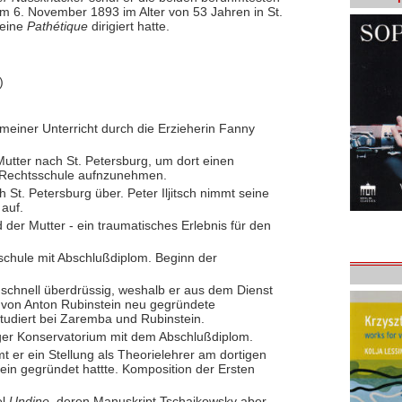
am 6. November 1893 im Alter von 53 Jahren in St.
seine
Pathétique
dirigiert hatte.
)
gemeiner Unterricht durch die Erzieherin Fanny
r Mutter nach St. Petersburg, um dort einen
r Rechtsschule aufnzunehmen.
h St. Petersburg über. Peter Iljitsch nimmt seine
auf.
 der Mutter - ein traumatisches Erlebnis für den
chule mit Abschlußdiplom. Beginn der
 schnell überdrüssig, weshalb er aus dem Dienst
as von Anton Rubinstein neu gegründete
tudiert bei Zaremba und Rubinstein.
er Konservatorium mit dem Abschlußdiplom.
 er ein Stellung als Theorielehrer am dortigen
ein gegründet hattte. Komposition der Ersten
el
Undine
, deren Manuskript Tschaikowsky aber