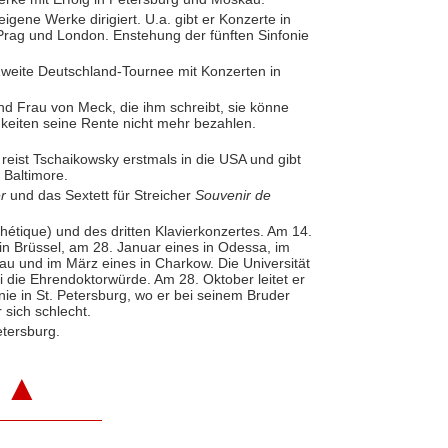
igene Werke dirigiert. U.a. gibt er Konzerte in
 Prag und London. Enstehung der fünften Sinfonie
Zweite Deutschland-Tournee mit Konzerten in
 Frau von Meck, die ihm schreibt, sie könne
gkeiten seine Rente nicht mehr bezahlen.
l reist Tschaikowsky erstmals in die USA und gibt
 Baltimore.
r
und das Sextett für Streicher
Souvenir de
hétique) und des dritten Klavierkonzertes. Am 14.
 in Brüssel, am 28. Januar eines in Odessa, im
kau und im März eines in Charkow. Die Universität
 die Ehrendoktorwürde. Am 28. Oktober leitet er
nie in St. Petersburg, wo er bei seinem Bruder
sich schlecht.
etersburg.
▲