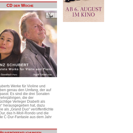
CD der Woche
uberts Werke für Violine und
aben genau den Umfang, der auf
passt. Es sind die drei Sonaten
ehnjährigen, die der
üchtige Verleger Diabelli als
n“ herausgegeben hat, dazu
e als „Grand Duo“ veröffentlichte
Dur, das h-Moll-Rondo und die
e C-Dur-Fantasie aus dem Jahr
Neuveröffentlichungen