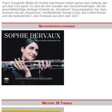
Franz Schuberts Werke für Violine und Klavier haben genau den Umfang, der
auf zwei CDs passt. Es sind die drei Sonaten des Neunzehnjährigen, die der
geschäftstüchtige Verleger Diabelli als „Sonatinen“ herausgegeben hat, dazu
kommen die als „Grand Duo“ veröffentlichte Sonate A-Dur, das h-Moll-Rondo
und die bedeutende C-Dur-Fantasie aus dem Jahr 1827.
Neuveröffentlichungen
Weitere 39 Themen