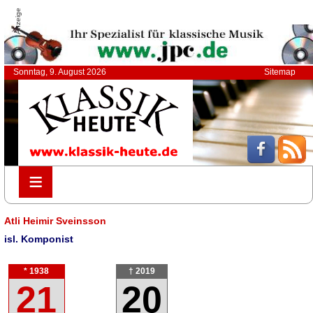
Anzeige
Sonntag, 9. August 2026
Sitemap
≡
≡
Atli Heimir Sveinsson
isl. Komponist
* 1938
† 2019
21
20