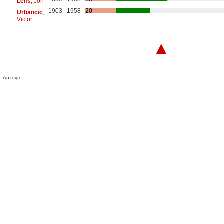
Leifs
, Jon
1903
1958
20
Urbancic
,
Victor
▲
Anzeige