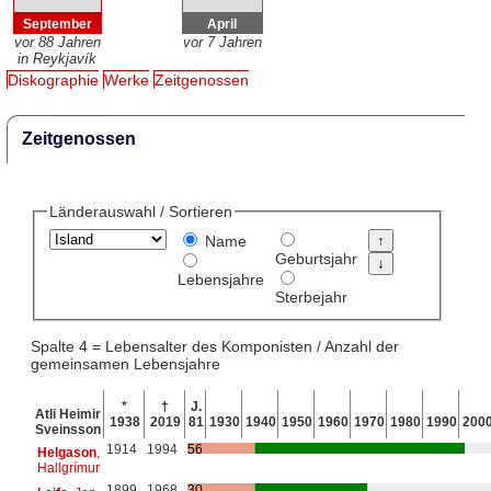
September
April
vor 88 Jahren
vor 7 Jahren
in Reykjavík
Diskographie
Werke
Zeitgenossen
Zeitgenossen
Länderauswahl / Sortieren
Name
Geburtsjahr
Lebensjahre
Sterbejahr
Spalte 4 = Lebensalter des Komponisten / Anzahl der
gemeinsamen Lebensjahre
*
†
J.
Atli Heimir
1938
2019
81
1930
1940
1950
1960
1970
1980
1990
200
Sveinsson
1914
1994
56
Helgason
,
Hallgrímur
1899
1968
30