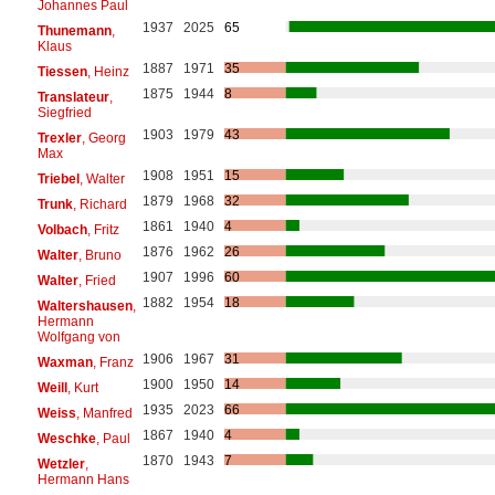
Johannes Paul
1937
2025
65
Thunemann
,
Klaus
1887
1971
35
Tiessen
, Heinz
1875
1944
8
Translateur
,
Siegfried
1903
1979
43
Trexler
, Georg
Max
1908
1951
15
Triebel
, Walter
1879
1968
32
Trunk
, Richard
1861
1940
4
Volbach
, Fritz
1876
1962
26
Walter
, Bruno
1907
1996
60
Walter
, Fried
1882
1954
18
Waltershausen
,
Hermann
Wolfgang von
1906
1967
31
Waxman
, Franz
1900
1950
14
Weill
, Kurt
1935
2023
66
Weiss
, Manfred
1867
1940
4
Weschke
, Paul
1870
1943
7
Wetzler
,
Hermann Hans