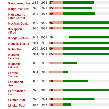
1885
1973
37
Klemperer
, Otto
1928
1971
35
Kluge
, Manfred
1901
1975
39
Klussmann
,
Ernst Gernot
1930
2009
66
Kochan
, Günter
1926
2022
66
Koerppen
,
Alfred
1943
2003
59
Kriegel
, Volker
1914
1996
60
Kubelík
, Rafael
1929
2022
66
Kühn
, Rolf
1914
2001
65
Kukuck
,
Felicitas
1885
1953
17
Künneke
,
Eduard
1884
1942
6
Lampel
,
Samuel
1887
1966
30
Landmann
,
Arno
1928
2013
66
Lehrndorfer
,
Franz
1920
1974
38
Leimer
, Kurt
1866
1946
10
Lincke
, Paul