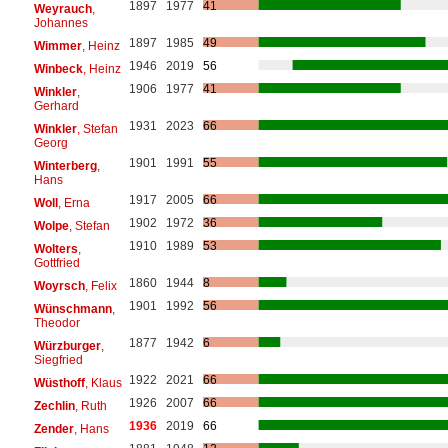
1897
1977
41
Weyrauch
,
Johannes
1897
1985
49
Wimmer
, Heinz
1946
2019
56
Winbeck
, Heinz
1906
1977
41
Winkler
,
Gerhard
1931
2023
66
Winkler
, Stefan
Georg
1901
1991
55
Winterberg
,
Hans
1917
2005
66
Woll
, Erna
1902
1972
36
Wolpe
, Stefan
1910
1989
53
Wolters
,
Gottfried
1860
1944
8
Woyrsch
, Felix
1901
1992
56
Wünschmann
,
Theodor
1877
1942
6
Würzburger
,
Siegfried
1922
2021
66
Wüsthoff
, Klaus
1926
2007
66
Zechlin
, Ruth
1936
2019
66
Zender
, Hans