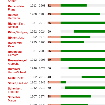
Aribert
1911
1968
32
Reizenstein
,
Franz
1900
1985
49
Reutter
,
Hermann
1931
2019
66
Richter
, Kurt
Dietmar
1952
2024
50
Rihm
, Wolfgang
1902
1973
37
Rixner
, Josef
1935
1965
29
Ronnefeld
,
Peter
1931
2003
66
Rosenfeld
,
Gerhard
1912
1995
59
Rosenstengel
,
Albrecht
1946
2023
56
Rummler
,
Hans-Michael
1962
2016
40
Sadlo
, Peter
1862
1942
6
Sauer
, Emil von
1942
2013
60
Schenker
,
Friedrich
1907
1974
38
Scherber
,
Martin