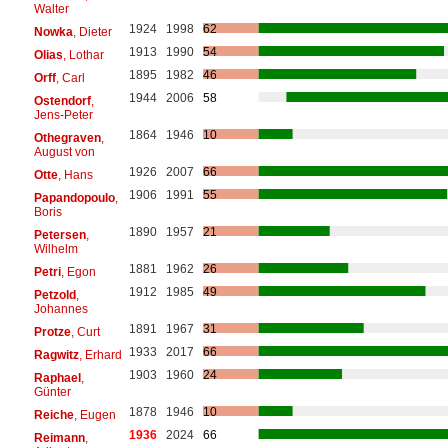
Walter
1924
1998
62
Nowka
, Dieter
1913
1990
54
Olias
, Lothar
1895
1982
46
Orff
, Carl
1944
2006
58
Ostendorf
,
Jens-Peter
1864
1946
10
Othegraven
,
August von
1926
2007
66
Otte
, Hans
1906
1991
55
Papandopoulo
,
Boris
1890
1957
21
Petersen
,
Wilhelm
1881
1962
26
Petri
, Egon
1912
1985
49
Petzold
,
Johannes
1891
1967
31
Protze
, Curt
1933
2017
66
Ragwitz
, Erhard
1903
1960
24
Raphael
,
Günter
1878
1946
10
Reiche
, Eugen
1936
2024
66
Reimann
,