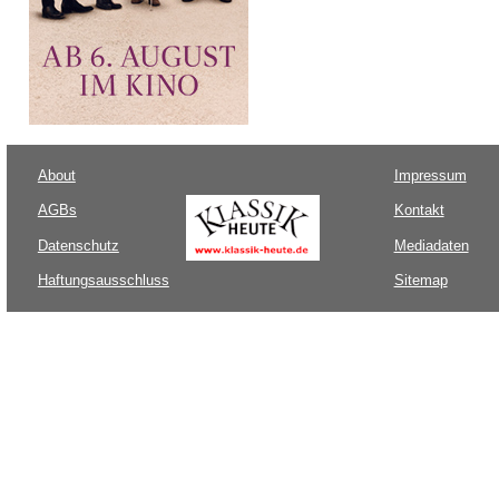
About
Impressum
AGBs
Kontakt
Datenschutz
Mediadaten
Haftungsausschluss
Sitemap