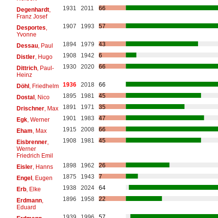
1931
2011
66
Degenhardt
,
Franz Josef
1907
1993
57
Desportes
,
Yvonne
1894
1979
43
Dessau
, Paul
1908
1942
6
Distler
, Hugo
1930
2020
66
Dittrich
, Paul-
Heinz
1936
2018
66
Döhl
, Friedhelm
1895
1981
45
Dostal
, Nico
1891
1971
35
Drischner
, Max
1901
1983
47
Egk
, Werner
1915
2008
66
Eham
, Max
1908
1981
45
Eisbrenner
,
Werner
Friedrich Emil
1898
1962
26
Eisler
, Hanns
1875
1943
7
Engel
, Eugen
1938
2024
64
Erb
, Elke
1896
1958
22
Erdmann
,
Eduard
1939
1996
57