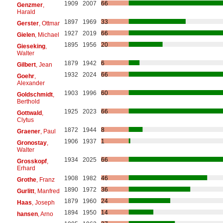
1909
2007
66
Genzmer
,
Harald
1897
1969
33
Gerster
, Ottmar
1927
2019
66
Gielen
, Michael
1895
1956
20
Gieseking
,
Walter
1879
1942
6
Gilbert
, Jean
1932
2024
66
Goehr
,
Alexander
1903
1996
60
Goldschmidt
,
Berthold
1925
2023
66
Gottwald
,
Clytus
1872
1944
8
Graener
, Paul
1906
1937
1
Gronostay
,
Walter
1934
2025
66
Grosskopf
,
Erhard
1908
1982
46
Grothe
, Franz
1890
1972
36
Gurlitt
, Manfred
1879
1960
24
Haas
, Joseph
1894
1950
14
hansen
, Arno