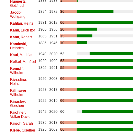
1887
1937
1
Huppertz
,
Gottfried
1894
1972
36
Jacobi
,
Wolfgang
1931
2012
66
Kahlau
, Heinz
1905
1956
20
Kahn
, Erich Itor
1865
1951
15
Kahn
, Robert
1886
1946
10
Kaminski
,
Heinrich
1949
2020
53
Kaul
, Matthias
1929
1999
63
Kelkel
, Manfred
1895
1991
55
Kempff
,
Wilhelm
1926
2003
66
Kiessling
,
Heinz
1927
2017
66
Killmayer
,
Wilhelm
1922
2019
66
Kingsley
,
Gershon
1942
2020
60
Kirchner
,
Volker David
1935
2013
66
Kirsch
, Sarah
1925
2009
66
Klebe
, Giselher