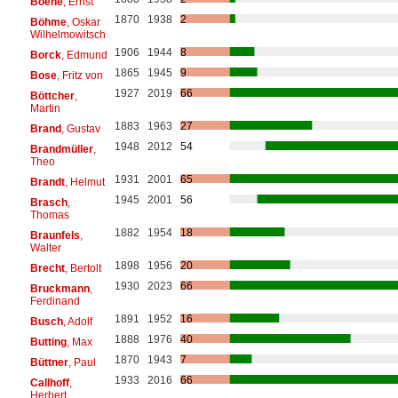
Boehe
, Ernst
1870
1938
2
Böhme
, Oskar
Wilhelmowitsch
1906
1944
8
Borck
, Edmund
1865
1945
9
Bose
, Fritz von
1927
2019
66
Böttcher
,
Martin
1883
1963
27
Brand
, Gustav
1948
2012
54
Brandmüller
,
Theo
1931
2001
65
Brandt
, Helmut
1945
2001
56
Brasch
,
Thomas
1882
1954
18
Braunfels
,
Walter
1898
1956
20
Brecht
, Bertolt
1930
2023
66
Bruckmann
,
Ferdinand
1891
1952
16
Busch
, Adolf
1888
1976
40
Butting
, Max
1870
1943
7
Büttner
, Paul
1933
2016
66
Callhoff
,
Herbert