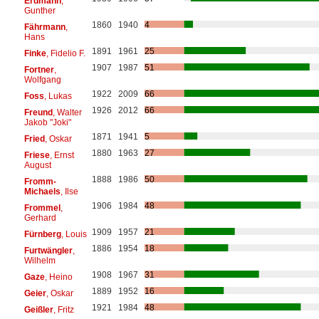
Erdmann
,
Gunther
1860
1940
4
Fährmann
,
Hans
1891
1961
25
Finke
, Fidelio F.
1907
1987
51
Fortner
,
Wolfgang
1922
2009
66
Foss
, Lukas
1926
2012
66
Freund
, Walter
Jakob "Joki"
1871
1941
5
Fried
, Oskar
1880
1963
27
Friese
, Ernst
August
1888
1986
50
Fromm-
Michaels
, Ilse
1906
1984
48
Frommel
,
Gerhard
1909
1957
21
Fürnberg
, Louis
1886
1954
18
Furtwängler
,
Wilhelm
1908
1967
31
Gaze
, Heino
1889
1952
16
Geier
, Oskar
1921
1984
48
Geißler
, Fritz