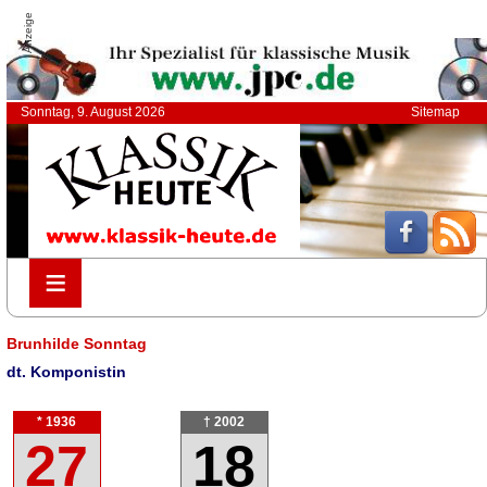
Anzeige
Sonntag, 9. August 2026
Sitemap
≡
≡
Brunhilde Sonntag
dt. Komponistin
* 1936
† 2002
27
18