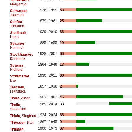
Margarete
1926
1999
63
Schweppe
,
Joachim
1879
1961
25
Senfter
,
Johanna
1929
2019
66
Stadlmair
,
Hans
1885
1955
19
Sthamer
,
Heinrich
1928
2007
66
Stockhausen
,
Karlheinz
1864
1949
13
Strauss
,
Richard
1930
2011
66
Strittmatter
,
Eva
1857
1938
2
Taschek
,
Franziska
1903
1982
46
Thate
, Albert
1969
2014
33
Theile
,
Sebastian
1934
2024
66
Thiele
, Siegfried
1867
1945
9
Thiessen
, Karl
1906
1973
37
Thilman
,