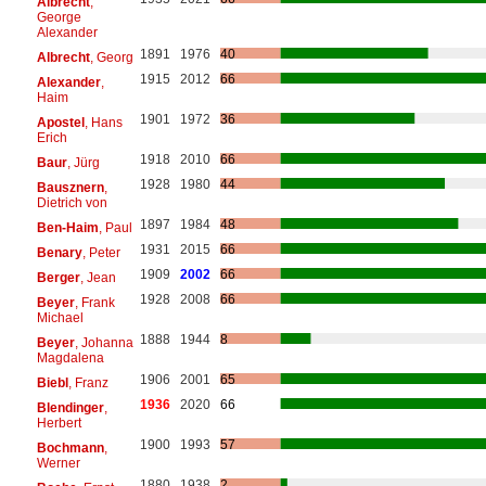
Albrecht
,
George
Alexander
1891
1976
40
Albrecht
, Georg
1915
2012
66
Alexander
,
Haim
1901
1972
36
Apostel
, Hans
Erich
1918
2010
66
Baur
, Jürg
1928
1980
44
Bausznern
,
Dietrich von
1897
1984
48
Ben-Haim
, Paul
1931
2015
66
Benary
, Peter
1909
2002
66
Berger
, Jean
1928
2008
66
Beyer
, Frank
Michael
1888
1944
8
Beyer
, Johanna
Magdalena
1906
2001
65
Biebl
, Franz
1936
2020
66
Blendinger
,
Herbert
1900
1993
57
Bochmann
,
Werner
1880
1938
2