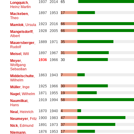
1937
2014
65
Longquich
,
Heinz Martin
1897
1953
17
Mackeben
,
Theo
1923
2016
66
Mamlok
, Ursula
1928
2005
66
Mangelsdorff
,
Albert
1889
1971
35
Mauersberger
,
Rudolf
1897
1967
31
Meisel
, Will
1936
1966
30
Meyer
,
Wolfgang
Sebastian
1863
1943
7
Middelschulte
,
Wilhelm
1925
1966
30
Müller
, Inge
1871
1955
19
Nagel
, Wilhelm
1919
1994
58
Naumilkat
,
Hans
1870
1940
4
Neal
, Heinrich
1900
1983
47
Neumeyer
, Fritz
1891
1973
37
Nick
, Edmund
1876
1953
17
Niemann
,