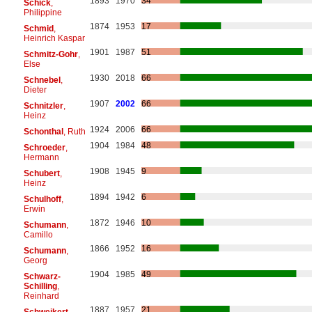
1893
1970
34
Schick
,
Philippine
1874
1953
17
Schmid
,
Heinrich Kaspar
1901
1987
51
Schmitz-Gohr
,
Else
1930
2018
66
Schnebel
,
Dieter
1907
2002
66
Schnitzler
,
Heinz
1924
2006
66
Schonthal
, Ruth
1904
1984
48
Schroeder
,
Hermann
1908
1945
9
Schubert
,
Heinz
1894
1942
6
Schulhoff
,
Erwin
1872
1946
10
Schumann
,
Camillo
1866
1952
16
Schumann
,
Georg
1904
1985
49
Schwarz-
Schilling
,
Reinhard
1887
1957
21
Schweikert
,