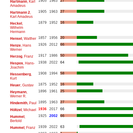
1905
1963
27
Hartmann
, Karl
Amadeus
1905
1963
27
Hartmann 2
,
Karl Amadeus
1879
1952
16
Heckel
,
Wilhelm
Hermann
1857
1956
20
Hensel
, Walther
1926
2012
66
Henze
, Hans
Werner
1917
1986
50
Herzog
, Franz
1938
2022
64
Hespos
, Hans-
Joachim
1908
1994
58
Hessenberg
,
Kurt
1875
1952
16
Heuer
, Gustav
1896
1961
25
Heymann
,
Werner R.
1895
1963
27
Hindemith
, Paul
1936
2017
66
Höltzel
, Michael
1925
2002
66
Hummel
,
Bertold
1939
2022
63
Hummel
, Franz