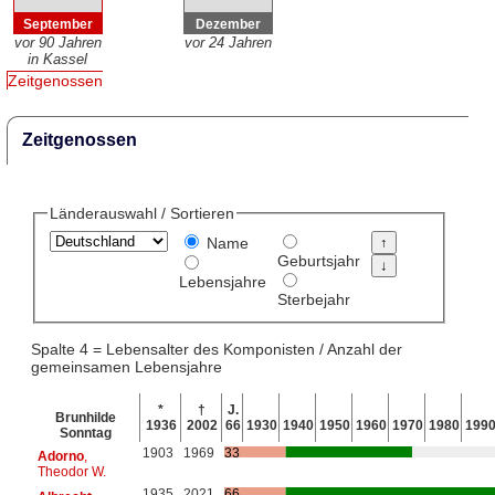
September
Dezember
vor 90 Jahren
vor 24 Jahren
in Kassel
Zeitgenossen
Zeitgenossen
Länderauswahl / Sortieren
Name
Geburtsjahr
Lebensjahre
Sterbejahr
Spalte 4 = Lebensalter des Komponisten / Anzahl der
gemeinsamen Lebensjahre
*
†
J.
Brunhilde
1936
2002
66
1930
1940
1950
1960
1970
1980
199
Sonntag
1903
1969
33
Adorno
,
Theodor W.
1935
2021
66