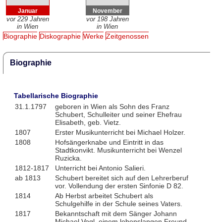
Januar
November
vor 229 Jahren
vor 198 Jahren
in Wien
in Wien
Biographie
Diskographie
Werke
Zeitgenossen
Biographie
Tabellarische Biographie
31.1.1797
geboren in Wien als Sohn des Franz
Schubert, Schulleiter und seiner Ehefrau
Elisabeth, geb. Vietz.
1807
Erster Musikunterricht bei Michael Holzer.
1808
Hofsängerknabe und Eintritt in das
Stadtkonvikt. Musikunterricht bei Wenzel
Ruzicka.
1812-1817
Unterricht bei Antonio Salieri.
ab 1813
Schubert bereitet sich auf den Lehrerberuf
vor. Vollendung der ersten Sinfonie D 82.
1814
Ab Herbst arbeitet Schubert als
Schulgehilfe in der Schule seines Vaters.
1817
Bekanntschaft mit dem Sänger Johann
Michael Vogl, einem lebenslangen Freund