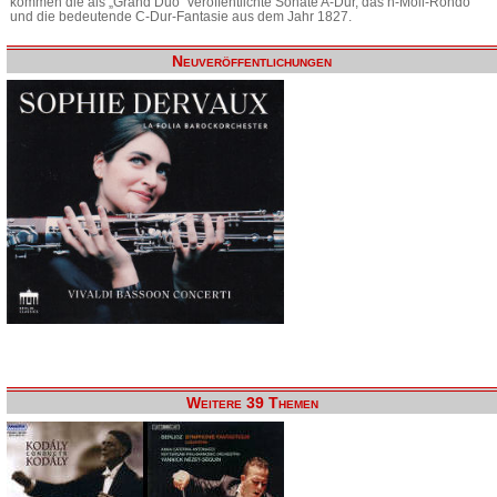
kommen die als „Grand Duo“ veröffentlichte Sonate A-Dur, das h-Moll-Rondo
und die bedeutende C-Dur-Fantasie aus dem Jahr 1827.
Neuveröffentlichungen
Weitere 39 Themen