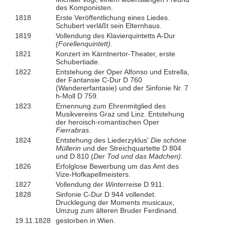
des Komponisten.
1818
Erste Veröffentlichung eines Liedes.
Schubert verläßt sein Elternhaus.
1819
Vollendung des Klavierquintetts A-Dur
(Forellenquintett)
.
1821
Konzert im Kärntnertor-Theater, erste
Schubertiade.
1822
Entstehung der Oper Alfonso und Estrella,
der Fantansie C-Dur D 760
(Wandererfantasie) und der Sinfonie Nr. 7
h-Moll D 759.
1823
Ernennung zum Ehrenmitglied des
Musikvereins Graz und Linz. Entstehung
der heroisch-romantischen Oper
Fierrabras.
1824
Entstehung des Liederzyklus'
Die schöne
Müllerin
und der Streichquartette D 804
und D 810 (
Der Tod und das Mädchen)
.
1826
Erfolglose Bewerbung um das Amt des
Vize-Hofkapellmeisters.
1827
Vollendung der
Winterreise
D 911.
1828
Sinfonie C-Dur D 944 vollendet.
Drucklegung der Moments musicaux,
Umzug zum älteren Bruder Ferdinand.
19.11.1828
gestorben in Wien.