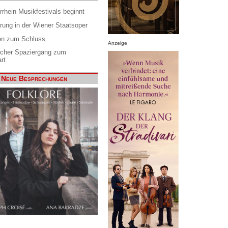
rrhein Musikfestivals beginnt
rung in der Wiener Staatsoper
en zum Schluss
Anzeige
scher Spaziergang zum
rt
Neue Besprechungen