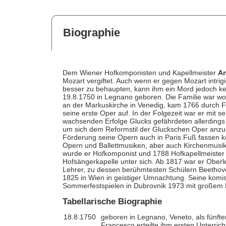
Biographie
Dem Wiener Hofkomponisten und Kapellmeister
An
Mozart vergiftet. Auch wenn er gegen Mozart intrig
besser zu behaupten, kann ihm ein Mord jedoch k
19.8.1750 in Legnano geboren. Die Familie war wo
an der Markuskirche in Venedig, kam 1766 durch 
seine erste Oper auf. In der Folgezeit war er mit s
wachsenden Erfolge Glucks gefährdeten allerdings s
um sich dem Reformstil der Gluckschen Oper anzup
Förderung seine Opern auch in Paris Fuß fassen k
Opern und Ballettmusiken, aber auch Kirchenmusik
wurde er Hofkomponist und 1788 Hofkapellmeister 
Hofsängerkapelle unter sich. Ab 1817 war er Oberle
Lehrer, zu dessen berühmtesten Schülern Beethoven
1825 in Wien in geistiger Umnachtung. Seine kom
Sommerfestspielen in Dubrovnik 1973 mit großem E
Tabellarische Biographie
18.8.1750
geboren in Legnano, Veneto, als fünft
Francesco erteilte ihm ersten Unterric