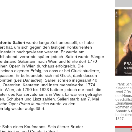
tonio Salieri
wurde lange Zeit unterstellt, er habe
iert hat, um sich gegen den lästigen Konkurrenten
einesfalls nachgewiesen werden. Er wurde am
hlhabend, verarmte später jedoch. Salieri wurde Sänger
Ferdinand Gaßmann nach Wien und führte dort 1770
einen Opern in Wien durchaus erfolgreich. Die
einen eigenen Erfolg, so dass er bei Gluck studierte,
assen. Er befreundete sich mit Gluck, dank dessen
onnten (
Les Danaïdes
). Salieri schrieb insgesamt 40
Franz Sch
, Oratorien, Kantaten und Instrumentalwerke. 1774
Klavier h
in Wien, ab 1790 bis 1823 hatteer jedoch nur noch die
zwei CDs 
iter des Konservatoriums in Wien. Er war ein gefragter
des Neunz
, Schubert und Liszt zählen. Salieri starb am 7. Mai
geschäftst
ische Oper
Prima la musica
wurde zu den
„Sonatine
kommen di
rfolg wieder aufgeführt.
Sonate A-
bedeutend
1827.
er Sohn eines Kaufmanns. Sein älterer Bruder
ht im Violon- und Cembalo-Spiel.