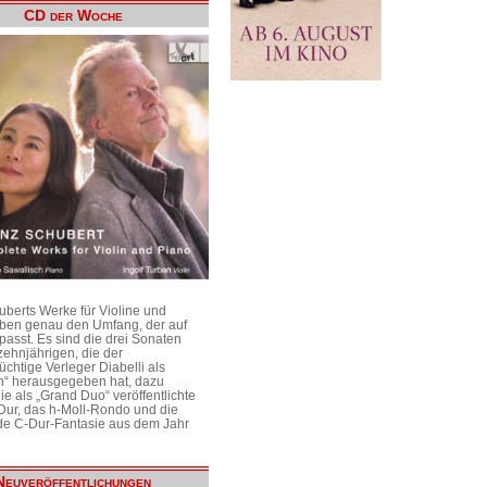
CD der Woche
uberts Werke für Violine und
aben genau den Umfang, der auf
passt. Es sind die drei Sonaten
ehnjährigen, die der
üchtige Verleger Diabelli als
n“ herausgegeben hat, dazu
e als „Grand Duo“ veröffentlichte
Dur, das h-Moll-Rondo und die
e C-Dur-Fantasie aus dem Jahr
Neuveröffentlichungen