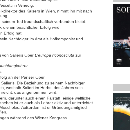
escetti in Venedig.
direktor des Kaisers in Wien, nimmt ihn mit nach
lung.
u seinem Tod freundschaftlich verbunden bleibt.
e
, die ein beachtlicher Erfolg wird.
n Erfolg hat.
 sein Nachfolger im Amt als Hofkomponist und
g von Salieris Oper
L'europa riconosciuta
zur
auchfangkehrer.
s.
rfolg an der Pariser Oper.
 Salieris. Die Beziehung zu seinem Nachfolger
ich, weshalb Salieri im Herbst des Jahres sein
inreicht, das angenommen wird.
ern, darunter auch einen Falstaff, einige weltliche
eben ist er auch als Lehrer aktiv und unterrichtet
 Moscheles. Außerdem ist er Gründungsmitglied
ien.
etungen während des Wiener Kongress.