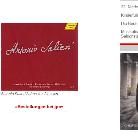
22. Niede
Kinderfüh
Die Best
Musikali
Saisonsta
Antonio Salieri / hänssler Classics
»Bestellungen bei jpc«