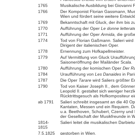
1765
Musikalische Ausbildung bei Giovanni P
1766
Der Komponist Florian Gassmann, Musik
Wien und fördert seine weitere Entwick
1769
Bekanntschaft mit Gluck, der ihm bis z
1770
Aufführung der Oper
Le donne letterat
1771
Aufführung der Oper
Armida,
die große
1774
Tod von Florian Gaßmann. Salieri wird
Dirigent der italienischen Oper.
1778
Ernennung zum Hofkapellmeister.
1779
Auf Vermittlung von Gluck Uraufführun
Saisoneröffnung der Mailänder Scala.
1780
Aufführung der komischen Oper
Der R
1784
Uraufführung von
Les Danaides
in Pari
1787
Die Oper
Tarare
wird Saliers größter E
1790
Tod von Kaiser Joseph II., dem Gönner
Leopold II. gestaltet sich weniger herzl
Rücktrittsgesuch als Hofkompositeur e
ab 1791
Salieri schreibt insgesamt an die 40 Op
Kantaten, Messen und ein Requiem. Dan
u.a. Beethoven, Schubert, Czerny und
der Gesellschaft der Musikfreunde in W
1814-
Salieri leitet die musikalischen Darbi
1815
7.5.1825
gestorben in Wien.