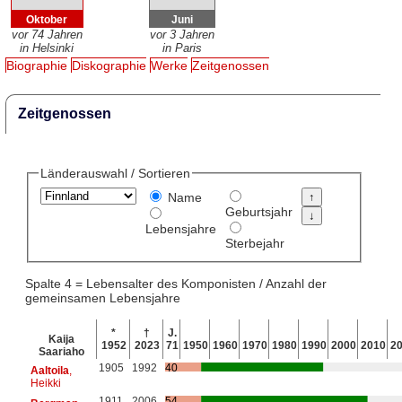
Oktober
Juni
vor 74 Jahren
vor 3 Jahren
in Helsinki
in Paris
Biographie
Diskographie
Werke
Zeitgenossen
Zeitgenossen
Länderauswahl / Sortieren
Name
Geburtsjahr
Lebensjahre
Sterbejahr
Spalte 4 = Lebensalter des Komponisten / Anzahl der
gemeinsamen Lebensjahre
*
†
J.
Kaija
1952
2023
71
1950
1960
1970
1980
1990
2000
2010
2
Saariaho
1905
1992
40
Aaltoila
,
Heikki
1911
2006
54