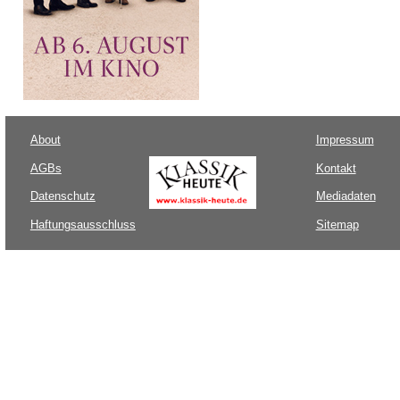
About
Impressum
AGBs
Kontakt
Datenschutz
Mediadaten
Haftungsausschluss
Sitemap