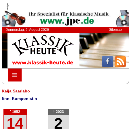
Anzeige
Donnerstag, 6. August 2026
Sitemap
≡
≡
Kaija Saariaho
finn. Komponistin
* 1952
† 2023
14
2