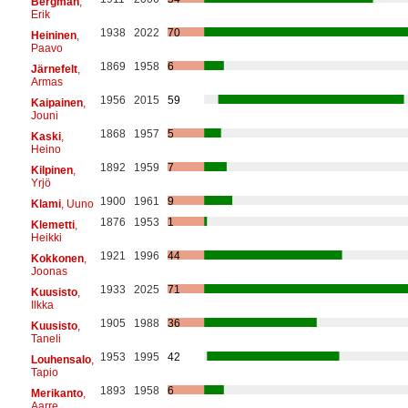
Bergman
,
Erik
1938
2022
70
Heininen
,
Paavo
1869
1958
6
Järnefelt
,
Armas
1956
2015
59
Kaipainen
,
Jouni
1868
1957
5
Kaski
,
Heino
1892
1959
7
Kilpinen
,
Yrjö
1900
1961
9
Klami
, Uuno
1876
1953
1
Klemetti
,
Heikki
1921
1996
44
Kokkonen
,
Joonas
1933
2025
71
Kuusisto
,
Ilkka
1905
1988
36
Kuusisto
,
Taneli
1953
1995
42
Louhensalo
,
Tapio
1893
1958
6
Merikanto
,
Aarre