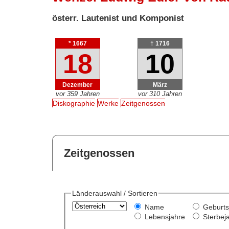
österr. Lautenist und Komponist
* 1667
† 1716
18
10
Dezember
März
vor 359 Jahren
vor 310 Jahren
Diskographie
Werke
Zeitgenossen
Zeitgenossen
Länderauswahl / Sortieren
Name
Geburts
Lebensjahre
Sterbej