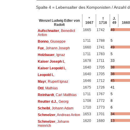
Spalte 4 = Lebensalter des Komponisten / Anzahl
*
†
J.
Wenzel Ludwig Edler von
1667
1716
49
166
Radolt
1665
1742
49
Aufschnaiter
, Benedict
Anton
1711
1788
5
Bonno
, Giuseppe
1660
1741
49
Fux
, Johann Joseph
1711
1783
5
Holzbauer
, Ignaz
1678
1711
33
Kaiser Joseph I.
,
1640
1705
38
Kaiser Leopold I.
,
1640
1705
38
Leopold I.
,
1646
1712
45
Mayr
, Rupert Ignaz
1675
1726
41
Öttl
, Mathias
1711
1767
5
Reinhardt
, Carl Matthias
1708
1772
8
Reutter d.J.
, Georg
1710
1773
6
Scheibl
, Johann Adam
1653
1701
34
Schmelzer
, Andreas Anton
1620
1680
13
Schmelzer
, Johann
Heinrich