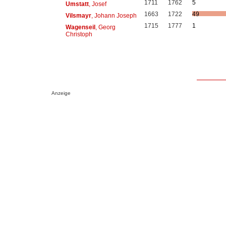
1711
1762
5
Umstatt
, Josef
1663
1722
49
Vilsmayr
, Johann Joseph
1715
1777
1
Wagenseil
, Georg
Christoph
Anzeige