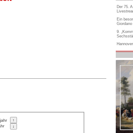
Der 75. 
Livestre
Ein beso
Giordano
9. „Komm
Sechsstä
Hannover
jahr
ahr