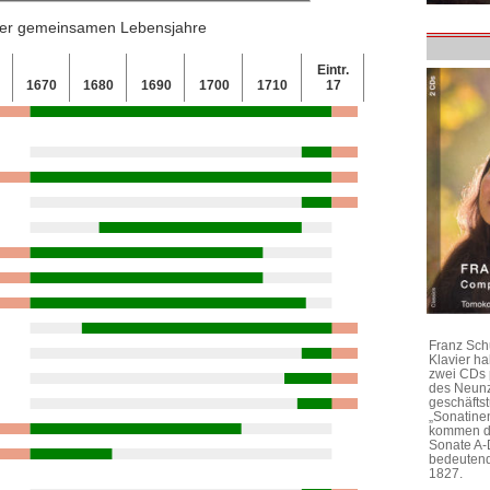
 der gemeinsamen Lebensjahre
Eintr.
0
1670
1680
1690
1700
1710
17
Franz Sch
Klavier h
zwei CDs 
des Neunz
geschäftst
„Sonatine
kommen di
Sonate A-
bedeutend
1827.