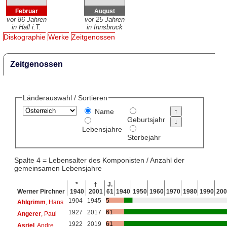
Februar
August
vor 86 Jahren
vor 25 Jahren
in Hall i.T.
in Innsbruck
Diskographie
Werke
Zeitgenossen
Zeitgenossen
Länderauswahl / Sortieren
Name
Geburtsjahr
Lebensjahre
Sterbejahr
Spalte 4 = Lebensalter des Komponisten / Anzahl der
gemeinsamen Lebensjahre
*
†
J.
Werner Pirchner
1940
2001
61
1940
1950
1960
1970
1980
1990
200
1904
1945
5
Ahlgrimm
, Hans
1927
2017
61
Angerer
, Paul
1922
2019
61
Asriel
, Andre