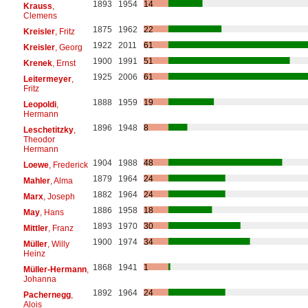
1893
1954
14
Krauss
,
Clemens
1875
1962
22
Kreisler
, Fritz
1922
2011
61
Kreisler
, Georg
1900
1991
51
Krenek
, Ernst
1925
2006
61
Leitermeyer
,
Fritz
1888
1959
19
Leopoldi
,
Hermann
1896
1948
8
Leschetitzky
,
Theodor
Hermann
1904
1988
48
Loewe
, Frederick
1879
1964
24
Mahler
, Alma
1882
1964
24
Marx
, Joseph
1886
1958
18
May
, Hans
1893
1970
30
Mittler
, Franz
1900
1974
34
Müller
, Willy
Heinz
1868
1941
1
Müller-Hermann
,
Johanna
1892
1964
24
Pachernegg
,
Alois