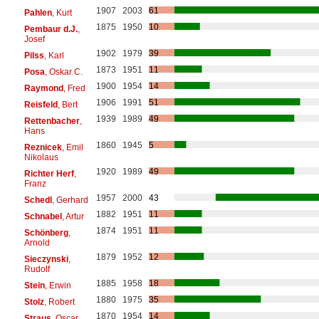
1907
2003
61
Pahlen
, Kurt
1875
1950
10
Pembaur d.J.
,
Josef
1902
1979
39
Pilss
, Karl
1873
1951
11
Posa
, Oskar C.
1900
1954
14
Raymond
, Fred
1906
1991
51
Reisfeld
, Bert
1939
1989
49
Rettenbacher
,
Hans
1860
1945
5
Reznicek
, Emil
Nikolaus
1920
1989
49
Richter Herf
,
Franz
1957
2000
43
Schedl
, Gerhard
1882
1951
11
Schnabel
, Artur
1874
1951
11
Schönberg
,
Arnold
1879
1952
12
Sieczynski
,
Rudolf
1885
1958
18
Stein
, Erwin
1880
1975
35
Stolz
, Robert
1870
1954
14
Straus
, Oscar