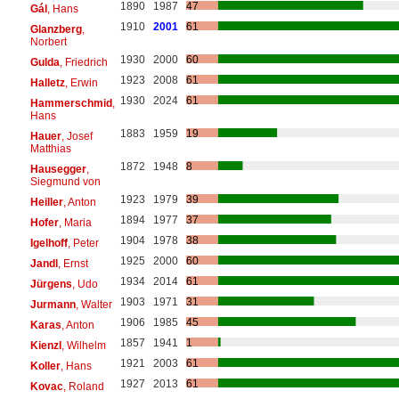
1890
1987
47
Gál
, Hans
1910
2001
61
Glanzberg
,
Norbert
1930
2000
60
Gulda
, Friedrich
1923
2008
61
Halletz
, Erwin
1930
2024
61
Hammerschmid
,
Hans
1883
1959
19
Hauer
, Josef
Matthias
1872
1948
8
Hausegger
,
Siegmund von
1923
1979
39
Heiller
, Anton
1894
1977
37
Hofer
, Maria
1904
1978
38
Igelhoff
, Peter
1925
2000
60
Jandl
, Ernst
1934
2014
61
Jürgens
, Udo
1903
1971
31
Jurmann
, Walter
1906
1985
45
Karas
, Anton
1857
1941
1
Kienzl
, Wilhelm
1921
2003
61
Koller
, Hans
1927
2013
61
Kovac
, Roland