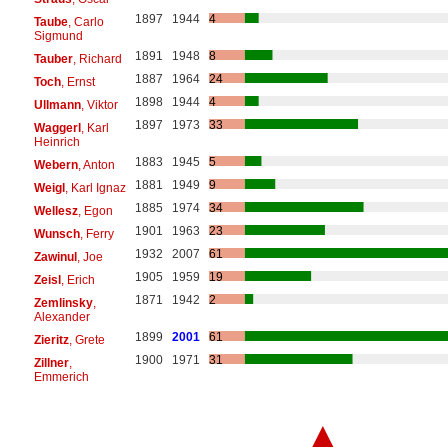
1897
1944
4
Taube
, Carlo
Sigmund
1891
1948
8
Tauber
, Richard
1887
1964
24
Toch
, Ernst
1898
1944
4
Ullmann
, Viktor
1897
1973
33
Waggerl
, Karl
Heinrich
1883
1945
5
Webern
, Anton
1881
1949
9
Weigl
, Karl Ignaz
1885
1974
34
Wellesz
, Egon
1901
1963
23
Wunsch
, Ferry
1932
2007
61
Zawinul
, Joe
1905
1959
19
Zeisl
, Erich
1871
1942
2
Zemlinsky
,
Alexander
1899
2001
61
Zieritz
, Grete
1900
1971
31
Zillner
,
Emmerich
▲