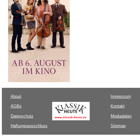
About
Impressum
AGBs
Kontakt
Datenschutz
Mediadaten
Haftungsausschluss
Sitemap