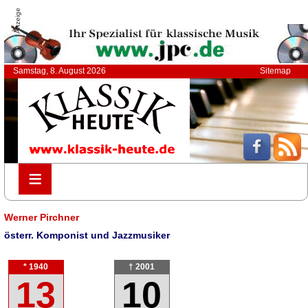
Anzeige
Samstag, 8. August 2026
Sitemap
≡
≡
Werner Pirchner
österr. Komponist und Jazzmusiker
* 1940
† 2001
13
10