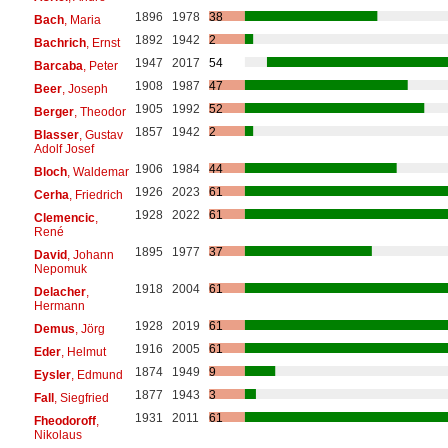
1896
1978
38
Bach
, Maria
1892
1942
2
Bachrich
, Ernst
1947
2017
54
Barcaba
, Peter
1908
1987
47
Beer
, Joseph
1905
1992
52
Berger
, Theodor
1857
1942
2
Blasser
, Gustav
Adolf Josef
1906
1984
44
Bloch
, Waldemar
1926
2023
61
Cerha
, Friedrich
1928
2022
61
Clemencic
,
René
1895
1977
37
David
, Johann
Nepomuk
1918
2004
61
Delacher
,
Hermann
1928
2019
61
Demus
, Jörg
1916
2005
61
Eder
, Helmut
1874
1949
9
Eysler
, Edmund
1877
1943
3
Fall
, Siegfried
1931
2011
61
Fheodoroff
,
Nikolaus