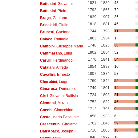
1821
1889
43
Bottesini
, Giovanni
1792
1865
72
Bottesini
, Pietro
1829
1907
35
Braga
, Gaetano
1818
1881
46
Briccialdi
, Giulio
1744
1798
11
Brunetti
, Gaetano
1863
1934
1
Calace
, Raffaele
1746
1825
38
Cambini
, Giuseppe Maria
1802
1854
52
Cammarano
, Luigi
1770
1841
54
Carulli
, Ferdinando
1854
1893
10
Catalani
, Alfredo
1807
1874
57
Cavallini
, Ernesto
1760
1842
55
Cherubini
, Luigi
1749
1801
14
Cimarosa
, Domenico
1724
1808
21
Cirri
, Giovanni Battista
1752
1832
45
Clementi
, Muzio
1712
1796
9
Cocchi
, Gioacchino
1858
1933
6
Costa
, Mario Pasquale
1762
1846
59
Crescentini
, Girolamo
1710
1805
18
Dall'Abaco
, Joseph
1846
1922
18