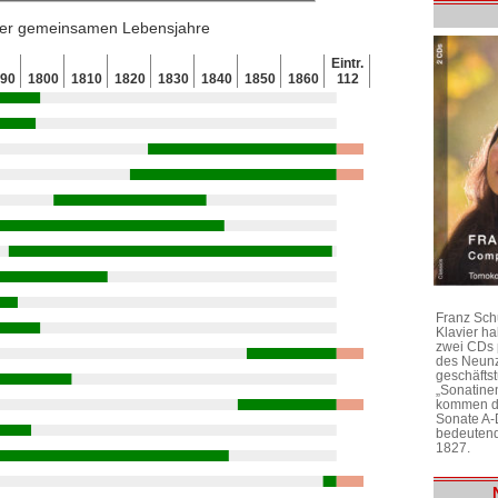
 der gemeinsamen Lebensjahre
Eintr.
790
1800
1810
1820
1830
1840
1850
1860
112
Franz Sch
Klavier h
zwei CDs 
des Neunz
geschäftst
„Sonatine
kommen di
Sonate A-
bedeutend
1827.