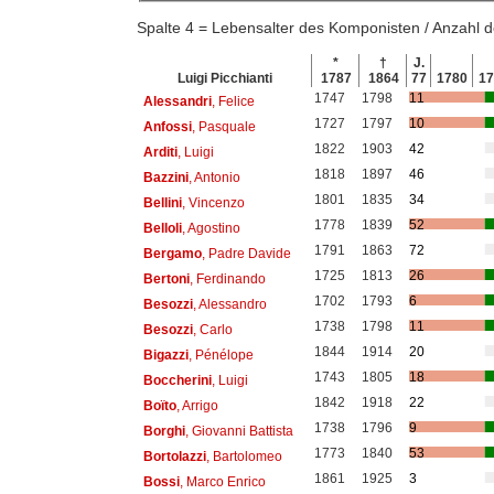
Spalte 4 = Lebensalter des Komponisten / Anzahl
*
†
J.
Luigi Picchianti
1787
1864
77
1780
1
1747
1798
11
Alessandri
, Felice
1727
1797
10
Anfossi
, Pasquale
1822
1903
42
Arditi
, Luigi
1818
1897
46
Bazzini
, Antonio
1801
1835
34
Bellini
, Vincenzo
1778
1839
52
Belloli
, Agostino
1791
1863
72
Bergamo
, Padre Davide
1725
1813
26
Bertoni
, Ferdinando
1702
1793
6
Besozzi
, Alessandro
1738
1798
11
Besozzi
, Carlo
1844
1914
20
Bigazzi
, Pénélope
1743
1805
18
Boccherini
, Luigi
1842
1918
22
Boïto
, Arrigo
1738
1796
9
Borghi
, Giovanni Battista
1773
1840
53
Bortolazzi
, Bartolomeo
1861
1925
3
Bossi
, Marco Enrico