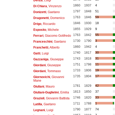
Denza
, Luigi
1860
1937
4
Di Chiara
, Vinzenzo
1797
1848
51
Donizetti
, Gaetano
1763
1846
59
Dragonetti
, Domenico
1846
1930
18
Drigo
, Riccardo
1855
1929
9
Esposito
, Michele
1763
1842
55
Ferrari
, Giacomo Gotifredo
1730
1790
3
Franceschini
, Gaetano
1860
1942
4
Franchetti
, Alberto
1740
1817
30
Gatti
, Luigi
1743
1818
31
Gazzaniga
, Giuseppe
1751
1798
11
Giordani
, Giuseppe
1733
1806
19
Giordani
, Tommaso
1735
1804
17
Giornovichi
, Giovanni
Mane
1781
1829
42
Giuliani
, Mauro
1813
1850
37
Giuliani-Guglielmi
, Emilia
1746
1820
33
Grazioli
, Giovanni Battista
1711
1788
1
Latilla
, Gaetano
1790
1877
74
Legnani
, Luigi