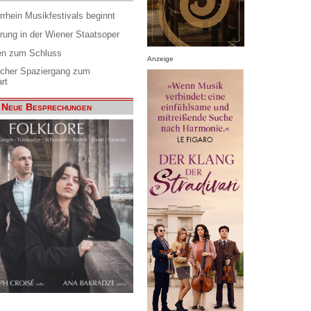
rrhein Musikfestivals beginnt
rung in der Wiener Staatsoper
en zum Schluss
Anzeige
scher Spaziergang zum
rt
Neue Besprechungen