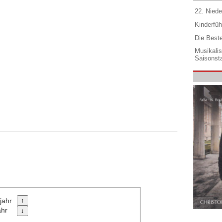
22. Niede
Kinderfüh
Die Best
Musikali
Saisonsta
jahr
ahr