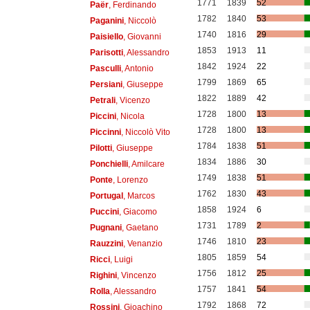
1771
1839
52
Paër
, Ferdinando
1782
1840
53
Paganini
, Niccolò
1740
1816
29
Paisiello
, Giovanni
1853
1913
11
Parisotti
, Alessandro
1842
1924
22
Pasculli
, Antonio
1799
1869
65
Persiani
, Giuseppe
1822
1889
42
Petrali
, Vicenzo
1728
1800
13
Piccini
, Nicola
1728
1800
13
Piccinni
, Niccolò Vito
1784
1838
51
Pilotti
, Giuseppe
1834
1886
30
Ponchielli
, Amilcare
1749
1838
51
Ponte
, Lorenzo
1762
1830
43
Portugal
, Marcos
1858
1924
6
Puccini
, Giacomo
1731
1789
2
Pugnani
, Gaetano
1746
1810
23
Rauzzini
, Venanzio
1805
1859
54
Ricci
, Luigi
1756
1812
25
Righini
, Vincenzo
1757
1841
54
Rolla
, Alessandro
1792
1868
72
Rossini
, Gioachino