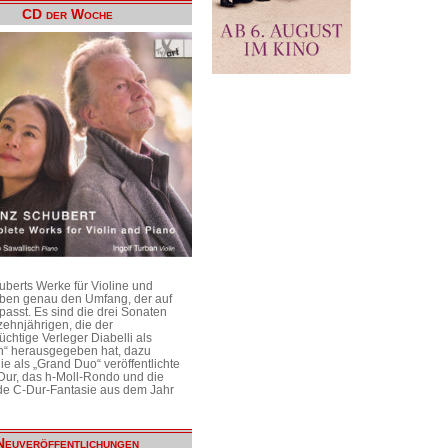
CD der Woche
uberts Werke für Violine und
aben genau den Umfang, der auf
passt. Es sind die drei Sonaten
ehnjährigen, die der
üchtige Verleger Diabelli als
n“ herausgegeben hat, dazu
e als „Grand Duo“ veröffentlichte
Dur, das h-Moll-Rondo und die
e C-Dur-Fantasie aus dem Jahr
Neuveröffentlichungen