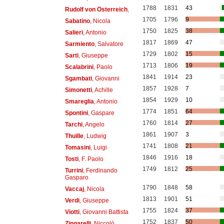
1788
1831
43
Rudolf von Österreich
,
1705
1796
9
Sabatino
, Nicola
1750
1825
38
Salieri
, Antonio
1817
1869
47
Sarmiento
, Salvatore
1729
1802
15
Sarti
, Giuseppe
1713
1806
19
Scalabrini
, Paolo
1841
1914
23
Sgambati
, Giovanni
1857
1928
7
Simonetti
, Achille
1854
1929
10
Smareglia
, Antonio
1774
1851
64
Spontini
, Gaspare
1760
1814
27
Tarchi
, Angelo
1861
1907
3
Thuille
, Ludwig
1741
1808
21
Tomasini
, Luigi
1846
1916
18
Tosti
, F. Paolo
1749
1812
25
Turrini
, Ferdinando
Gasparo
1790
1848
58
Vaccaj
, Nicola
1813
1901
51
Verdi
, Giuseppe
1755
1824
37
Viotti
, Giovanni Battista
1752
1837
50
Zingarelli
, Niccolò