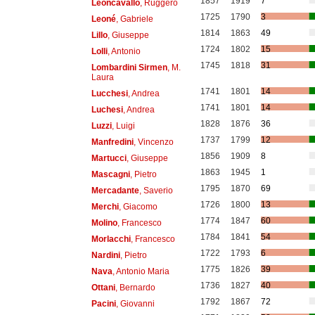
1857
1919
7
Leoncavallo
, Ruggero
1725
1790
3
Leoné
, Gabriele
1814
1863
49
Lillo
, Giuseppe
1724
1802
15
Lolli
, Antonio
1745
1818
31
Lombardini Sirmen
, M.
Laura
1741
1801
14
Lucchesi
, Andrea
1741
1801
14
Luchesi
, Andrea
1828
1876
36
Luzzi
, Luigi
1737
1799
12
Manfredini
, Vincenzo
1856
1909
8
Martucci
, Giuseppe
1863
1945
1
Mascagni
, Pietro
1795
1870
69
Mercadante
, Saverio
1726
1800
13
Merchi
, Giacomo
1774
1847
60
Molino
, Francesco
1784
1841
54
Morlacchi
, Francesco
1722
1793
6
Nardini
, Pietro
1775
1826
39
Nava
, Antonio Maria
1736
1827
40
Ottani
, Bernardo
1792
1867
72
Pacini
, Giovanni