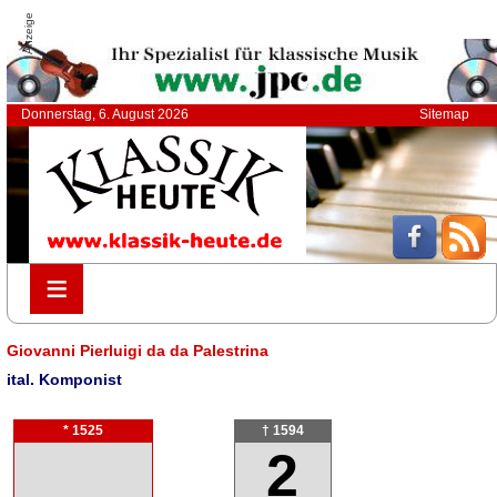
Anzeige
Donnerstag, 6. August 2026
Sitemap
≡
≡
Giovanni Pierluigi da da Palestrina
ital. Komponist
* 1525
† 1594
2