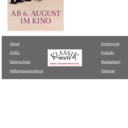
About
Impressum
AGBs
Kontakt
Datenschutz
Mediadaten
Haftungsausschluss
Sitemap