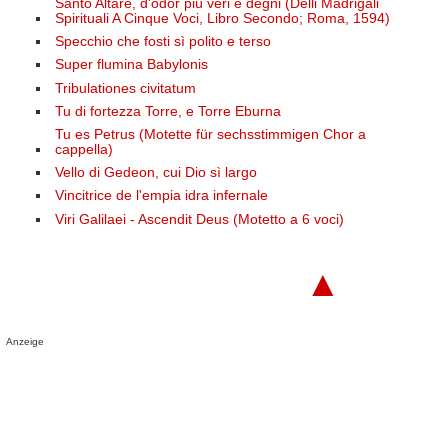
Santo Altare, d'odor più veri e degni (Delli Madrigali
Spirituali A Cinque Voci, Libro Secondo; Roma, 1594)
Specchio che fosti sì polito e terso
Super flumina Babylonis
Tribulationes civitatum
Tu di fortezza Torre, e Torre Eburna
Tu es Petrus (Motette für sechsstimmigen Chor a
cappella)
Vello di Gedeon, cui Dio sì largo
Vincitrice de l'empia idra infernale
Viri Galilaei - Ascendit Deus (Motetto a 6 voci)
▲
Anzeige