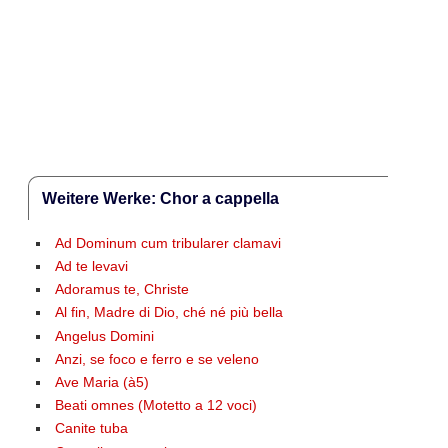
Weitere Werke: Chor a cappella
Ad Dominum cum tribularer clamavi
Ad te levavi
Adoramus te, Christe
Al fin, Madre di Dio, ché né più bella
Angelus Domini
Anzi, se foco e ferro e se veleno
Ave Maria (à5)
Beati omnes (Motetto a 12 voci)
Canite tuba