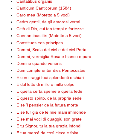
Cantatibus organis
Canticum Canticorum (1584)
Caro mea (Motetto a 5 voci)
Cedro gentil, da gli amorosi vermi
Città di Dio, cui fan tempi e fortezze
Coenantibus illis (Motetto a 5 voci)
Constitues eos principes
Dammi, Scala del ciel e del ciel Porta
Dammi, vermiglia Rosa e bianco e puro
Domine quando veneris
Dum complerentur dies Pentecostes
E con i raggi tuoi splendenti e chiari
E dal letto di mille e mille colpe
E quella certa speme e quella fede
E questo spirto, de la propria sede
E se 'l pensier de la futura morte
E se fur già de le mie mani immonde
E se mai voci di quaggiù son grate
E tu Signor, tu la tua grazia infondi
E tua mercé da così cieca e folta