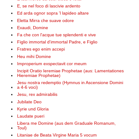
E, se nel foco di lascivie ardento
Ed arda ognor sopra 'l lapideo altare
Eletta Mirra che suave odore
Exaudi, Domine
Fa che con l'acque tue splendenti e vive
Figlio immortal d'immortal Padre, e Figlio
Fratres ego enim accepi
Heu mihi Domine
Improperium exspectavit cor meum
Incipit Oratio Ieremiae Prophetae (aus: Lamentationes
Hieremiae Prophetae)
Jesu nostra redemptio (Hymnus in Ascensione Domini
a 4-6 voci)
Jesu, rex admirabilis
Jubilate Deo
Kyrie und Gloria
Laudate pueri
Libera me Domine (aus dem Graduale Romanum,
Toul)
Litaniae de Beata Virgine Maria 5 vocum