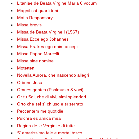
Litaniae de Beata Virgine Maria 6 vocum
Magnificat quarti toni
Matin Responsory
Missa brevis
Missa de Beata Virgine I (1567)
Missa Ecce ego Johannes
Missa Fratres ego enim accepi
Missa Papae Marcelli
Missa sine nomine
Motetten
Novella Aurora, che nascendo allegri
O bone Jesu
Omnes gentes (Psalmus a 8 voci)
Or tu Sol, che di vivi, almi splendori
Orto che sei sì chiuso e sì serrato
Peccantem me quotidie
Pulchra es amica mea
Regina de le Vergini e di tutte
S' amarissimo fele e mortal tosco