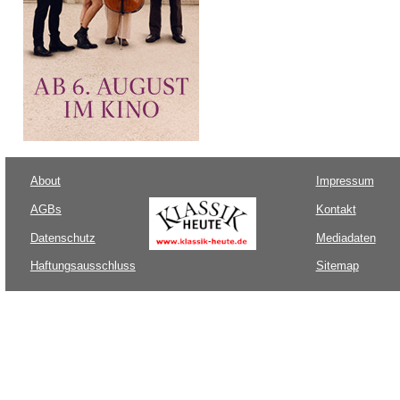
About
Impressum
AGBs
Kontakt
Datenschutz
Mediadaten
Haftungsausschluss
Sitemap