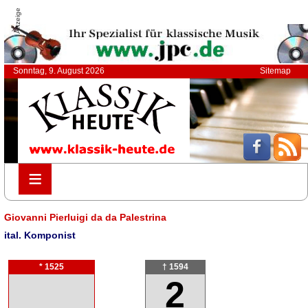
Anzeige
Sonntag, 9. August 2026
Sitemap
≡
≡
Giovanni Pierluigi da da Palestrina
ital. Komponist
* 1525
† 1594
2