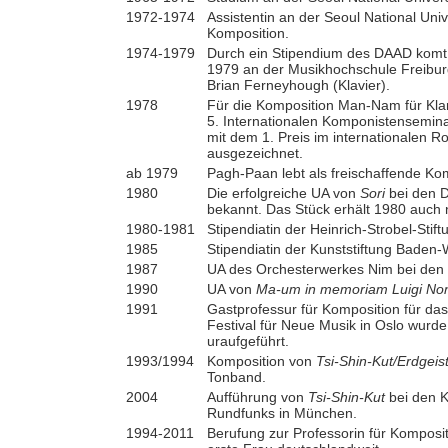
1972-1974
Assistentin an der Seoul National Univ
Komposition.
1974-1979
Durch ein Stipendium des DAAD komt s
1979 an der Musikhochschule Freibur
Brian Ferneyhough (Klavier).
1978
Für die Komposition Man-Nam für Klar
5. Internationalen Komponistensemina
mit dem 1. Preis im internationalen 
ausgezeichnet.
ab 1979
Pagh-Paan lebt als freischaffende Kom
1980
Die erfolgreiche UA von
Sori
bei den 
bekannt. Das Stück erhält 1980 auch n
1980-1981
Stipendiatin der Heinrich-Strobel-Sti
1985
Stipendiatin der Kunststiftung Baden
1987
UA des Orchesterwerkes Nim bei den
1990
UA von
Ma-um in memoriam Luigi N
1991
Gastprofessur für Komposition für d
Festival für Neue Musik in Oslo wur
uraufgeführt.
1993/1994
Komposition von
Tsi-Shin-Kut/Erdgeis
Tonband.
2004
Aufführung von
Tsi-Shin-Kut
bei den K
Rundfunks in München.
1994-2011
Berufung zur Professorin für Komposi