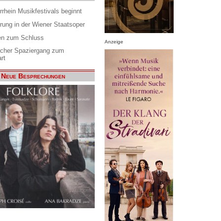
rrhein Musikfestivals beginnt
rung in der Wiener Staatsoper
en zum Schluss
Anzeige
scher Spaziergang zum
rt
Neue Besprechungen