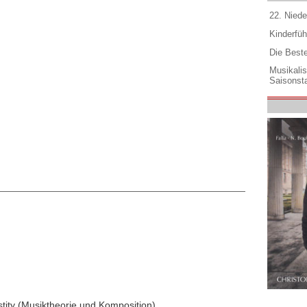
22. Niede
Kinderfüh
Die Best
Musikali
Saisonsta
tity (Musiktheorie und Komposition).