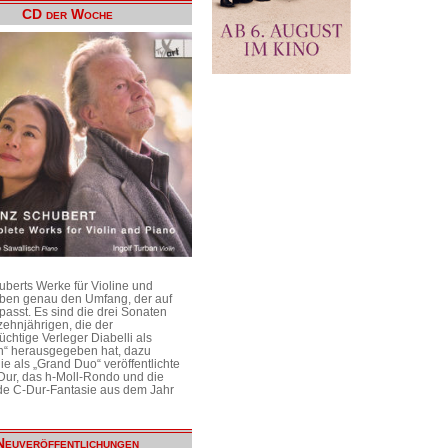
CD der Woche
uberts Werke für Violine und
aben genau den Umfang, der auf
passt. Es sind die drei Sonaten
ehnjährigen, die der
üchtige Verleger Diabelli als
n“ herausgegeben hat, dazu
e als „Grand Duo“ veröffentlichte
Dur, das h-Moll-Rondo und die
e C-Dur-Fantasie aus dem Jahr
Neuveröffentlichungen