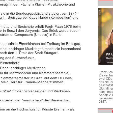
ersity in den Fächern Klavier, Musiktheorie und
ie in die Bundesrepublik und studiert von 1974-
g im Breisgau bei Klaus Huber (Komposition) und
inette und Streichtrio erhält Pagh-Paan 1978 beim
r in Boswil den Jurypreis. Das Stück wurde zudem
Rostrum of Composers (Unesco) in Paris
ponistin in Ehrenkirchen bei Freiburg im Breisgau.
Donaueschinger Musiktagen macht sie international
och den 1. Preis der Stadt Stuttgart.
ftung des Südwestfunks.
-Württemberg.
 Donaueschinger Musiktagen.
Franz Sch
ono
für Mezzosopran und Kammerensemble.
Klavier h
as Sommersemester in Graz. Auf dem ULTIMA-
zwei CDs 
de Mein Herz für Frauen-/Männerstimmen
des Neunz
geschäftst
„Sonatine
t-Ritual
für vier Schlagzeuger und Vierkanal-
kommen di
Sonate A-
bedeutend
onzerten der "musica viva" des Bayerischen
1827.
tion an die Hochschule für Künste Bremen - als