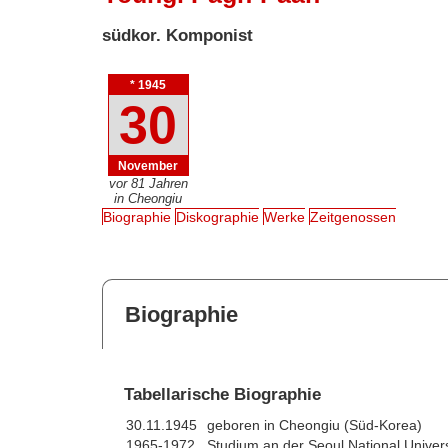
südkor. Komponist
* 1945
30
November
vor 81 Jahren
in Cheongiu
Biographie
Diskographie
Werke
Zeitgenossen
Biographie
Tabellarische Biographie
30.11.1945
geboren in Cheongiu (Süd-Korea)
1965-1972
Studium an der Seoul National Univers