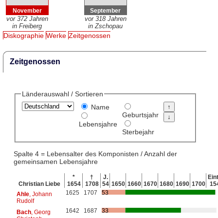
November
September
vor 372 Jahren
vor 318 Jahren
in Freiberg
in Zschopau
Diskographie
Werke
Zeitgenossen
Zeitgenossen
Länderauswahl / Sortieren
Name
Geburtsjahr
Lebensjahre
Sterbejahr
Spalte 4 = Lebensalter des Komponisten / Anzahl der
gemeinsamen Lebensjahre
*
†
J.
Eint
Christian Liebe
1654
1708
54
1650
1660
1670
1680
1690
1700
15
1625
1707
53
Ahle
, Johann
Rudolf
1642
1687
33
Bach
, Georg