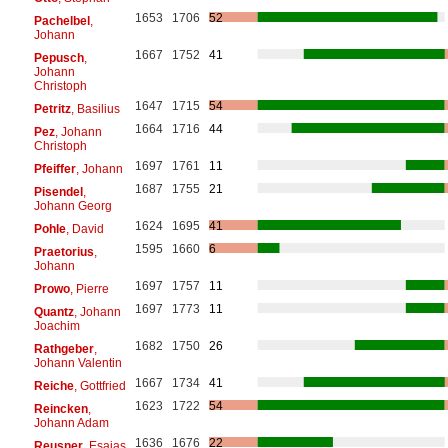
1653
1706
52
Pachelbel
,
Johann
1667
1752
41
Pepusch
,
Johann
Christoph
1647
1715
54
Petritz
, Basilius
1664
1716
44
Pez
, Johann
Christoph
1697
1761
11
Pfeiffer
, Johann
1687
1755
21
Pisendel
,
Johann Georg
1624
1695
41
Pohle
, David
1595
1660
6
Praetorius
,
Johann
1697
1757
11
Prowo
, Pierre
1697
1773
11
Quantz
, Johann
Joachim
1682
1750
26
Rathgeber
,
Johann Valentin
1667
1734
41
Reiche
, Gottfried
1623
1722
54
Reincken
,
Johann Adam
1636
1676
22
Reusner
, Esajas