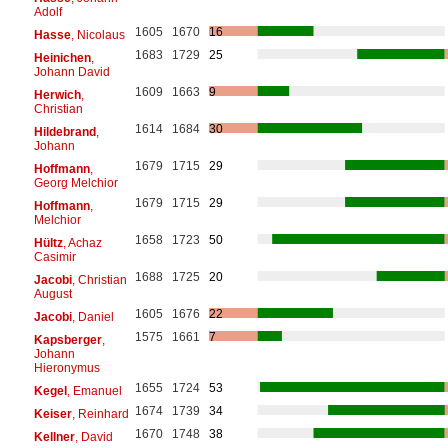
Adolf
1605
1670
16
Hasse
, Nicolaus
1683
1729
25
Heinichen
,
Johann David
1609
1663
9
Herwich
,
Christian
1614
1684
30
Hildebrand
,
Johann
1679
1715
29
Hoffmann
,
Georg Melchior
1679
1715
29
Hoffmann
,
Melchior
1658
1723
50
Hültz
, Achaz
Casimir
1688
1725
20
Jacobi
, Christian
August
1605
1676
22
Jacobi
, Daniel
1575
1661
7
Kapsberger
,
Johann
Hieronymus
1655
1724
53
Kegel
, Emanuel
1674
1739
34
Keiser
, Reinhard
1670
1748
38
Kellner
, David