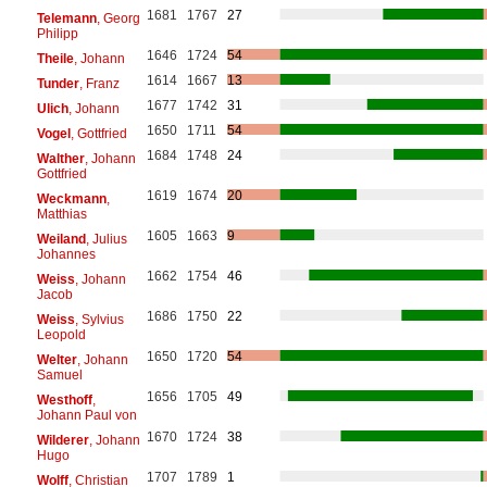
1681
1767
27
Telemann
, Georg
Philipp
1646
1724
54
Theile
, Johann
1614
1667
13
Tunder
, Franz
1677
1742
31
Ulich
, Johann
1650
1711
54
Vogel
, Gottfried
1684
1748
24
Walther
, Johann
Gottfried
1619
1674
20
Weckmann
,
Matthias
1605
1663
9
Weiland
, Julius
Johannes
1662
1754
46
Weiss
, Johann
Jacob
1686
1750
22
Weiss
, Sylvius
Leopold
1650
1720
54
Welter
, Johann
Samuel
1656
1705
49
Westhoff
,
Johann Paul von
1670
1724
38
Wilderer
, Johann
Hugo
1707
1789
1
Wolff
, Christian