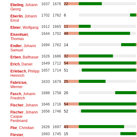
1637
1676
22
Ebeling
, Johann
Georg
1702
1762
6
Eberlin
, Johann
Ernst
1612
1665
11
Ebner
, Wolfgang
1644
1702
48
Eisenhuet
,
Thomas
1694
1762
14
Endler
, Johann
Samuel
1626
1686
32
Erben
, Balthasar
1649
1712
54
Erich
, Daniel
1657
1714
51
Erlebach
, Philipp
Heinrich
1633
1679
25
Fabricius
,
Werner
1688
1758
20
Fasch
, Johann
Friedrich
1646
1716
54
Fischer
, Johann
1656
1746
52
Fischer
, Johann
Caspar
Ferdinand
1626
1697
43
Flor
, Christian
1693
1745
15
Förster
,