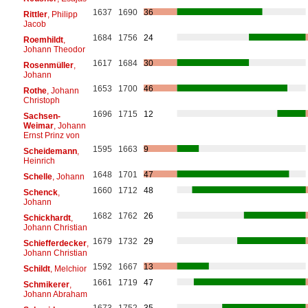
1637
1690
36
Rittler
, Philipp
Jacob
1684
1756
24
Roemhildt
,
Johann Theodor
1617
1684
30
Rosenmüller
,
Johann
1653
1700
46
Rothe
, Johann
Christoph
1696
1715
12
Sachsen-
Weimar
, Johann
Ernst Prinz von
1595
1663
9
Scheidemann
,
Heinrich
1648
1701
47
Schelle
, Johann
1660
1712
48
Schenck
,
Johann
1682
1762
26
Schickhardt
,
Johann Christian
1679
1732
29
Schiefferdecker
,
Johann Christian
1592
1667
13
Schildt
, Melchior
1661
1719
47
Schmikerer
,
Johann Abraham
1673
1752
35