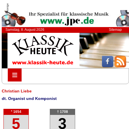
Anzeige
Samstag, 8. August 2026
Sitemap
≡
≡
Christian Liebe
dt. Organist und Komponist
* 1654
† 1708
5
3