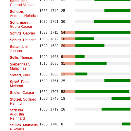
Schneider
,
Conrad Michael
1683
1742
25
Schulze
,
Andreas Heinrich
1672
1751
36
Schürmann
,
Georg Kaspar
1633
1711
54
Schütz
, Gabriel
1585
1672
18
Schütz
, Heinrich
1622
1683
29
Sebastiani
,
Johann
1599
1663
9
Selle
, Thomas
1616
1685
31
Siebenhaar
,
Malachias
1586
1666
12
Siefert
, Paul
1683
1761
25
Spieß
, Pater
Meinrad
1632
1707
53
Stieler
, Caspar
1690
1749
18
Stölzel
, Gottfried
Heinrich
1680
1719
28
Stricker
,
Augustin
Reinhard
1700
1740
8
Stulick
, Mattheus
Nikolaus