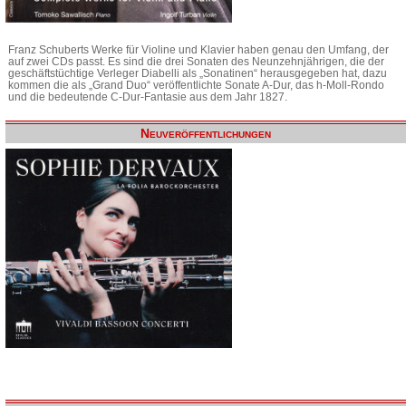
Franz Schuberts Werke für Violine und Klavier haben genau den Umfang, der
auf zwei CDs passt. Es sind die drei Sonaten des Neunzehnjährigen, die der
geschäftstüchtige Verleger Diabelli als „Sonatinen“ herausgegeben hat, dazu
kommen die als „Grand Duo“ veröffentlichte Sonate A-Dur, das h-Moll-Rondo
und die bedeutende C-Dur-Fantasie aus dem Jahr 1827.
Neuveröffentlichungen