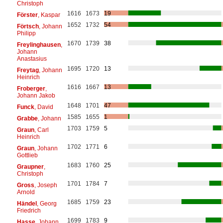
Christoph
1616
1673
19
Förster
, Kaspar
1652
1732
54
Förtsch
, Johann
Philipp
1670
1739
38
Freylinghausen
,
Johann
Anastasius
1695
1720
13
Freytag
, Johann
Heinrich
1616
1667
13
Froberger
,
Johann Jakob
1648
1701
47
Funck
, David
1585
1655
1
Grabbe
, Johann
1703
1759
5
Graun
, Carl
Heinrich
1702
1771
6
Graun
, Johann
Gottlieb
1683
1760
25
Graupner
,
Christoph
1701
1784
7
Gross
, Joseph
Arnold
1685
1759
23
Händel
, Georg
Friedrich
1699
1783
9
Hasse
, Johann