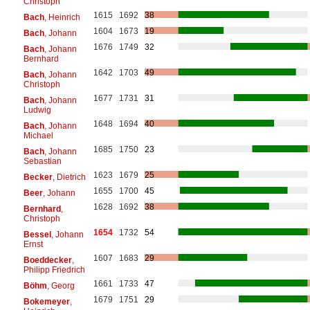
Christoph
1615
1692
38
Bach
, Heinrich
1604
1673
19
Bach
, Johann
1676
1749
32
Bach
, Johann
Bernhard
1642
1703
49
Bach
, Johann
Christoph
1677
1731
31
Bach
, Johann
Ludwig
1648
1694
40
Bach
, Johann
Michael
1685
1750
23
Bach
, Johann
Sebastian
1623
1679
25
Becker
, Dietrich
1655
1700
45
Beer
, Johann
1628
1692
38
Bernhard
,
Christoph
1654
1732
54
Bessel
, Johann
Ernst
1607
1683
29
Boeddecker
,
Philipp Friedrich
1661
1733
47
Böhm
, Georg
1679
1751
29
Bokemeyer
,