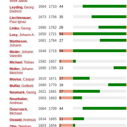
Wolff Jakob
1664
1710
44
Leyding
, Georg
Dietrich
1673
1756
35
Liechtenauer
,
Paul Ignaz
1680
1762
28
Linike
, Georg
1650
1721
54
Losy
, Johann A.
1681
1764
27
Mattheson
,
Johann
1649
1719
54
Meder
, Johann
Valentin
1592
1657
3
Michael
, Tobias
1695
1765
13
Molter
, Johann
Melchior
1610
1671
17
Movius
, Caspar
1690
1770
18
Muffat
, Gottlieb
1621
1681
27
Neumark
, Georg
1603
1663
9
Neunhaber
,
Andreas
1664
1709
44
Österreich
,
Michael
1634
1665
11
Oswald
, Andreas
1603
1656
2
Otto
, Stephan