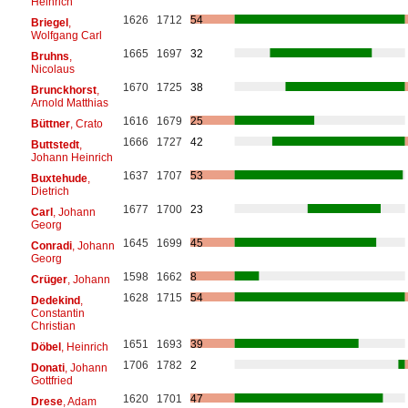
Heinrich
1626
1712
54
Briegel
,
Wolfgang Carl
1665
1697
32
Bruhns
,
Nicolaus
1670
1725
38
Brunckhorst
,
Arnold Matthias
1616
1679
25
Büttner
, Crato
1666
1727
42
Buttstedt
,
Johann Heinrich
1637
1707
53
Buxtehude
,
Dietrich
1677
1700
23
Carl
, Johann
Georg
1645
1699
45
Conradi
, Johann
Georg
1598
1662
8
Crüger
, Johann
1628
1715
54
Dedekind
,
Constantin
Christian
1651
1693
39
Döbel
, Heinrich
1706
1782
2
Donati
, Johann
Gottfried
1620
1701
47
Drese
, Adam