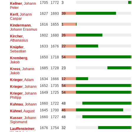
1705
1772
3
Kellner
, Johann
Peter
1627
1693
39
Kerll
, Johann
Caspar
1616
1655
1
Kindermann
,
Johann Erasmus
1602
1680
26
Kircher
,
Athanasius
1633
1676
22
Knüpfer
,
Sebastian
1650
1718
54
Kremberg
,
Jakob
1685
1728
23
Kress
, Johann
Jakob
1634
1666
12
Krieger
, Adam
1652
1735
54
Krieger
, Johann
1649
1725
54
Krieger
, Johann
Philipp
1660
1722
48
Kuhnau
, Johann
1645
1700
46
Kühnel
, August
1660
1727
48
Kusser
, Johann
Sigismund
1676
1754
32
Lauffensteiner
,