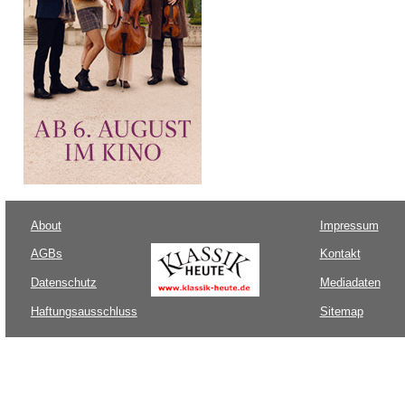
About
Impressum
AGBs
Kontakt
Datenschutz
Mediadaten
Haftungsausschluss
Sitemap