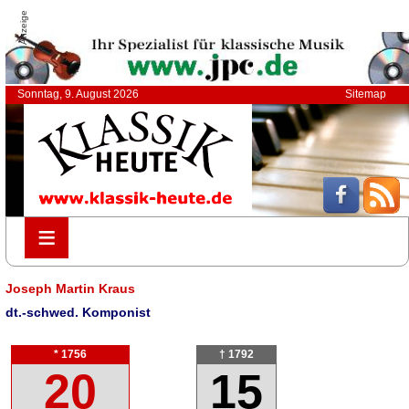
Anzeige
Sonntag, 9. August 2026
Sitemap
≡
≡
Joseph Martin Kraus
dt.-schwed. Komponist
* 1756
† 1792
20
15