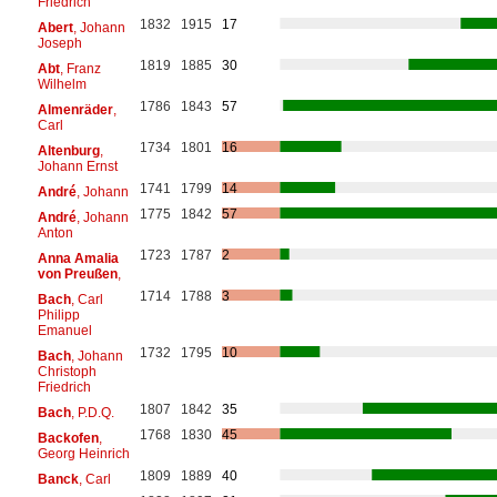
Friedrich
1832
1915
17
Abert
, Johann
Joseph
1819
1885
30
Abt
, Franz
Wilhelm
1786
1843
57
Almenräder
,
Carl
1734
1801
16
Altenburg
,
Johann Ernst
1741
1799
14
André
, Johann
1775
1842
57
André
, Johann
Anton
1723
1787
2
Anna Amalia
von Preußen
,
1714
1788
3
Bach
, Carl
Philipp
Emanuel
1732
1795
10
Bach
, Johann
Christoph
Friedrich
1807
1842
35
Bach
, P.D.Q.
1768
1830
45
Backofen
,
Georg Heinrich
1809
1889
40
Banck
, Carl