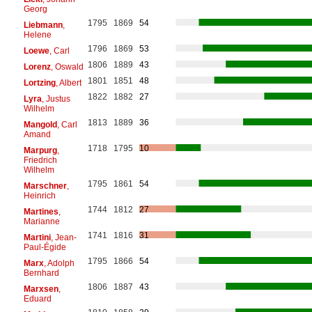
Georg
1795
1869
54
Liebmann
,
Helene
1796
1869
53
Loewe
, Carl
1806
1889
43
Lorenz
, Oswald
1801
1851
48
Lortzing
, Albert
1822
1882
27
Lyra
, Justus
Wilhelm
1813
1889
36
Mangold
, Carl
Amand
1718
1795
10
Marpurg
,
Friedrich
Wilhelm
1795
1861
54
Marschner
,
Heinrich
1744
1812
27
Martines
,
Marianne
1741
1816
31
Martini
, Jean-
Paul-Égide
1795
1866
54
Marx
, Adolph
Bernhard
1806
1887
43
Marxsen
,
Eduard