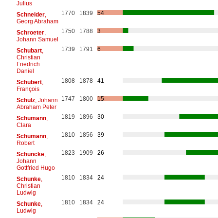
Julius
1770
1839
54
Schneider
,
Georg Abraham
1750
1788
3
Schroeter
,
Johann Samuel
1739
1791
6
Schubart
,
Christian
Friedrich
Daniel
1808
1878
41
Schubert
,
François
1747
1800
15
Schulz
, Johann
Abraham Peter
1819
1896
30
Schumann
,
Clara
1810
1856
39
Schumann
,
Robert
1823
1909
26
Schuncke
,
Johann
Gottfried Hugo
1810
1834
24
Schunke
,
Christian
Ludwig
1810
1834
24
Schunke
,
Ludwig