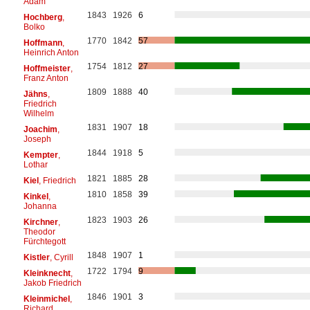
Adam
1843
1926
6
Hochberg
,
Bolko
1770
1842
57
Hoffmann
,
Heinrich Anton
1754
1812
27
Hoffmeister
,
Franz Anton
1809
1888
40
Jähns
,
Friedrich
Wilhelm
1831
1907
18
Joachim
,
Joseph
1844
1918
5
Kempter
,
Lothar
1821
1885
28
Kiel
, Friedrich
1810
1858
39
Kinkel
,
Johanna
1823
1903
26
Kirchner
,
Theodor
Fürchtegott
1848
1907
1
Kistler
, Cyrill
1722
1794
9
Kleinknecht
,
Jakob Friedrich
1846
1901
3
Kleinmichel
,
Richard