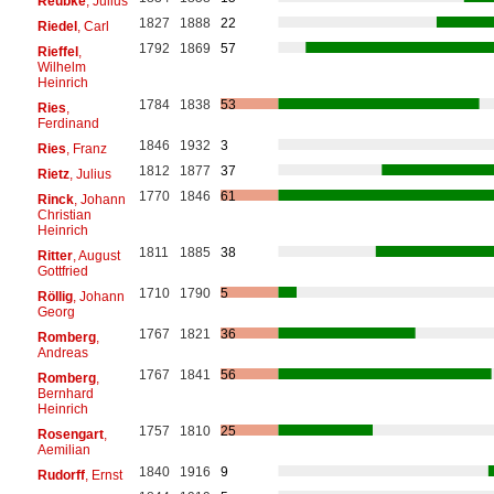
Reubke
, Julius
1827
1888
22
Riedel
, Carl
1792
1869
57
Rieffel
,
Wilhelm
Heinrich
1784
1838
53
Ries
,
Ferdinand
1846
1932
3
Ries
, Franz
1812
1877
37
Rietz
, Julius
1770
1846
61
Rinck
, Johann
Christian
Heinrich
1811
1885
38
Ritter
, August
Gottfried
1710
1790
5
Röllig
, Johann
Georg
1767
1821
36
Romberg
,
Andreas
1767
1841
56
Romberg
,
Bernhard
Heinrich
1757
1810
25
Rosengart
,
Aemilian
1840
1916
9
Rudorff
, Ernst