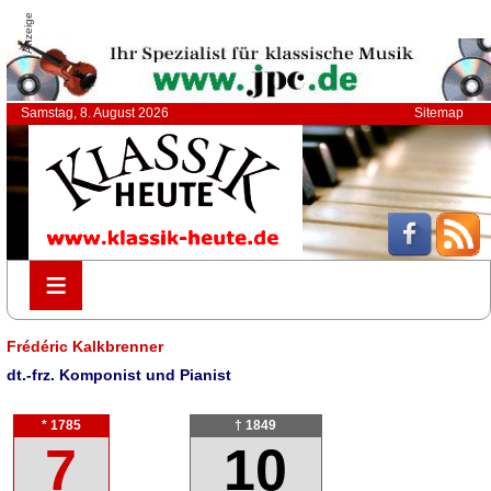
Anzeige
Samstag, 8. August 2026
Sitemap
≡
≡
Frédéric Kalkbrenner
dt.-frz. Komponist und Pianist
* 1785
† 1849
7
10