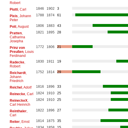
Robert
1846
1902
3
Piutti
, Carl
1788
1874
61
Pixis
, Johann
Peter
1806
1883
43
Pott
, August
1821
1895
28
Pratten
,
Catharina
Josepha
1772
1806
21
Prinz von
Preußen
, Louis
Ferdinand
1830
1911
19
Radecke
,
Robert
1752
1814
29
Reichardt
,
Johann
Friedrich
1816
1896
33
Reichel
, Adolf
1824
1910
25
Reinecke
, Carl
1824
1910
25
ReineckeX
,
Carl Heinrich
1822
1896
27
Reinthaler
,
Carl
1814
1875
35
Reiter
, Ernst
1834
1858
15