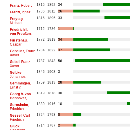
1815
1892
34
Franz
, Robert
1736
1811
26
Fränzl
, Ignaz
1816
1895
33
Freytag
,
Michael
1712
1786
1
Friedrich II.
von Preußen
,
1772
1819
34
Fürstenau
,
Caspar
1784
1822
37
Gebauer
, Franz
Xaver
1787
1843
56
Gebel
, Franz
Xaver
1846
1903
3
Gelbke
,
Johannes
1759
1813
28
Gemmingen
,
Ernst v.
1819
1878
30
Georg V. von
Hannover
,
1839
1916
10
Gernsheim
,
Friedrich
1724
1793
8
Gessel
, Carl
Friedrich
1714
1787
2
Gluck
,