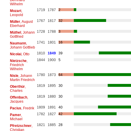
Wilhelm
1719
1787
2
Mozart
,
Leopold
1767
1817
32
Müller
, August
Eberhard
1728
1788
3
Müthel
, Johann
Gottfried
1741
1801
16
Naumann
,
Johann Gottlieb
1810
1849
39
Nicolai
, Otto
1844
1900
5
Nietzsche
,
Friedrich
Wilhelm
1780
1873
64
Nisle
, Johann
Martin Friedrich
1819
1895
30
Oberthür
,
Charles
1819
1880
30
Offenbach
,
Jacques
1809
1891
40
Pacius
, Fredrik
1782
1827
42
Pamer
,
Michael
1821
1885
28
Pfretzschner
,
Christian