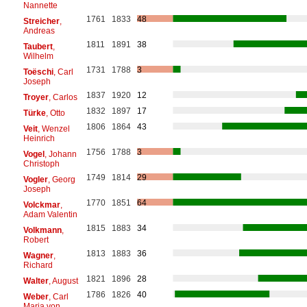
Nannette
1761
1833
48
Streicher
,
Andreas
1811
1891
38
Taubert
,
Wilhelm
1731
1788
3
Toëschi
, Carl
Joseph
1837
1920
12
Troyer
, Carlos
1832
1897
17
Türke
, Otto
1806
1864
43
Veit
, Wenzel
Heinrich
1756
1788
3
Vogel
, Johann
Christoph
1749
1814
29
Vogler
, Georg
Joseph
1770
1851
64
Volckmar
,
Adam Valentin
1815
1883
34
Volkmann
,
Robert
1813
1883
36
Wagner
,
Richard
1821
1896
28
Walter
, August
1786
1826
40
Weber
, Carl
Maria von