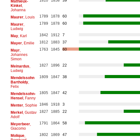
1810
1858
39
Mathieux-
Kinkel
,
Johanna
1789
1878
60
Maurer
, Louis
1789
1878
60
Maurer
,
Ludwig
1842
1912
7
May
, Karl
1812
1883
37
Mayer
, Emilie
1763
1845
60
Mayr
,
Johannes
Simon
1827
1896
22
Meinardus
,
Ludwig
1809
1847
38
Mendelssohn
Bartholdy
,
Felix
1805
1847
42
Mendelssohn-
Hensel
, Fanny
1846
1918
3
Menter
, Sophie
1827
1885
22
Merkel
, Gustav
Adolf
1791
1864
58
Meyerbeer
,
Giacomo
1802
1869
47
Molique
,
Bernhard