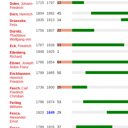
1715
1797
12
Doles
, Johann
Friedrich
1804
1892
45
Dorn
, Heinrich
1835
1913
14
Draeseke
,
Felix
1756
1807
22
Dürnitz
,
Thaddäus
Wolfgang von
1767
1838
53
Eck
, Friedrich
1848
1925
1
Eilenberg
,
Richard
1766
1854
64
Elsner
, Joseph
Anton Franz
1799
1885
50
Enckhausen
,
Heinrich
Friedrich
1736
1800
15
Fasch
, Carl
Friedrich
Christian
1796
1874
53
Ferling
,
Wilhelm
1820
1849
29
Fesca
,
Alexander
Ernst
1789
1826
37
Fesca
,