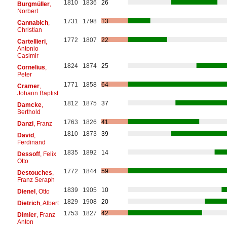
1810
1836
26
Burgmüller
,
Norbert
1731
1798
13
Cannabich
,
Christian
1772
1807
22
Cartellieri
,
Antonio
Casimir
1824
1874
25
Cornelius
,
Peter
1771
1858
64
Cramer
,
Johann Baptist
1812
1875
37
Damcke
,
Berthold
1763
1826
41
Danzi
, Franz
1810
1873
39
David
,
Ferdinand
1835
1892
14
Dessoff
, Felix
Otto
1772
1844
59
Destouches
,
Franz Seraph
1839
1905
10
Dienel
, Otto
1829
1908
20
Dietrich
, Albert
1753
1827
42
Dimler
, Franz
Anton