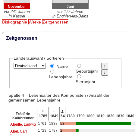
November
Juni
vor 241 Jahren
vor 177 Jahren
in Kassel
in Enghien-les-Bains
Diskographie
Werke
Zeitgenossen
Zeitgenossen
Länderauswahl / Sortieren
Name
Geburtsjahr
Lebensjahre
Sterbejahr
Spalte 4 = Lebensalter des Komponisten / Anzahl der
gemeinsamen Lebensjahre
*
†
J.
Frédéric
1785
1849
64
1780
1790
1800
1810
1820
1830
1840
Kalkbrenner
1761
1838
53
Abeille
, Ludwig
1723
1787
2
Abel
, Carl