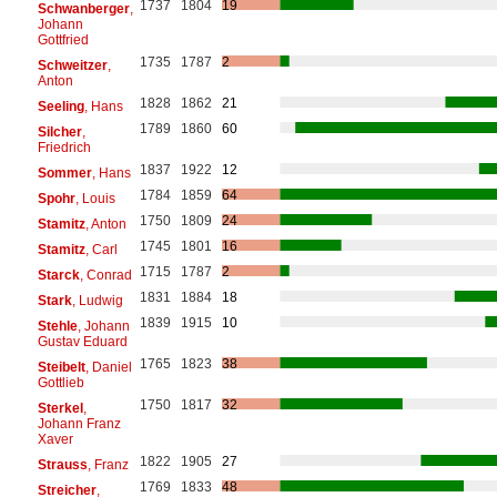
1737
1804
19
Schwanberger
,
Johann
Gottfried
1735
1787
2
Schweitzer
,
Anton
1828
1862
21
Seeling
, Hans
1789
1860
60
Silcher
,
Friedrich
1837
1922
12
Sommer
, Hans
1784
1859
64
Spohr
, Louis
1750
1809
24
Stamitz
, Anton
1745
1801
16
Stamitz
, Carl
1715
1787
2
Starck
, Conrad
1831
1884
18
Stark
, Ludwig
1839
1915
10
Stehle
, Johann
Gustav Eduard
1765
1823
38
Steibelt
, Daniel
Gottlieb
1750
1817
32
Sterkel
,
Johann Franz
Xaver
1822
1905
27
Strauss
, Franz
1769
1833
48
Streicher
,