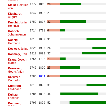
1777
1811
26
Kleist
, Heinrich
von
1847
1902
2
Klughardt
,
August
1752
1817
32
Knecht
, Justin
Heinrich
1714
1791
6
Kobrich
,
Johann Anton
1818
1857
31
Koenig
,
Hermann
1825
1905
24
Kosleck
, Julius
1812
1893
37
Koßmaly
, Carl
1756
1792
7
Kraus
, Joseph
Martin
1746
1810
25
Kreusser
,
Georg Anton
1780
1849
64
Kreutzer
,
Conradin
1818
1896
31
Kufferath
,
Ferdinand
1786
1832
46
Kuhlau
,
Friedrich
1797
1879
52
Kummer
,