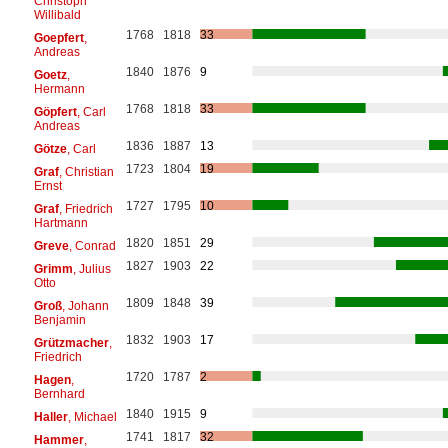
Christoph
Willibald
1768
1818
33
Goepfert
,
Andreas
1840
1876
9
Goetz
,
Hermann
1768
1818
33
Göpfert
, Carl
Andreas
1836
1887
13
Götze
, Carl
1723
1804
19
Graf
, Christian
Ernst
1727
1795
10
Graf
, Friedrich
Hartmann
1820
1851
29
Greve
, Conrad
1827
1903
22
Grimm
, Julius
Otto
1809
1848
39
Groß
, Johann
Benjamin
1832
1903
17
Grützmacher
,
Friedrich
1720
1787
2
Hagen
,
Bernhard
1840
1915
9
Haller
, Michael
1741
1817
32
Hammer
,