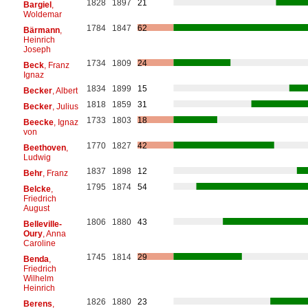
1828
1897
21
Bargiel
,
Woldemar
1784
1847
62
Bärmann
,
Heinrich
Joseph
1734
1809
24
Beck
, Franz
Ignaz
1834
1899
15
Becker
, Albert
1818
1859
31
Becker
, Julius
1733
1803
18
Beecke
, Ignaz
von
1770
1827
42
Beethoven
,
Ludwig
1837
1898
12
Behr
, Franz
1795
1874
54
Belcke
,
Friedrich
August
1806
1880
43
Belleville-
Oury
, Anna
Caroline
1745
1814
29
Benda
,
Friedrich
Wilhelm
Heinrich
1826
1880
23
Berens
,