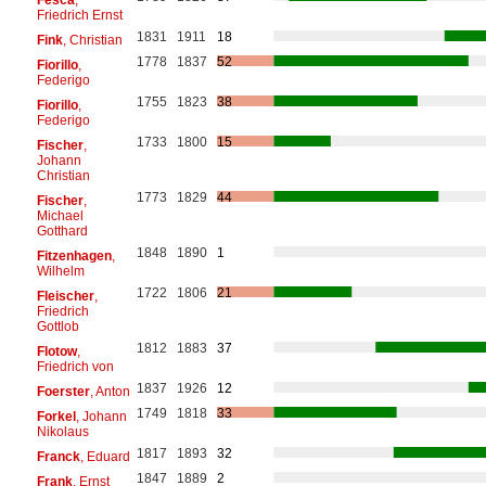
Friedrich Ernst
1831
1911
18
Fink
, Christian
1778
1837
52
Fiorillo
,
Federigo
1755
1823
38
Fiorillo
,
Federigo
1733
1800
15
Fischer
,
Johann
Christian
1773
1829
44
Fischer
,
Michael
Gotthard
1848
1890
1
Fitzenhagen
,
Wilhelm
1722
1806
21
Fleischer
,
Friedrich
Gottlob
1812
1883
37
Flotow
,
Friedrich von
1837
1926
12
Foerster
, Anton
1749
1818
33
Forkel
, Johann
Nikolaus
1817
1893
32
Franck
, Eduard
1847
1889
2
Frank
, Ernst