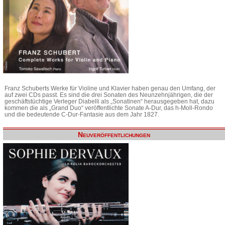
Franz Schuberts Werke für Violine und Klavier haben genau den Umfang, der
auf zwei CDs passt. Es sind die drei Sonaten des Neunzehnjährigen, die der
geschäftstüchtige Verleger Diabelli als „Sonatinen“ herausgegeben hat, dazu
kommen die als „Grand Duo“ veröffentlichte Sonate A-Dur, das h-Moll-Rondo
und die bedeutende C-Dur-Fantasie aus dem Jahr 1827.
Neuveröffentlichungen