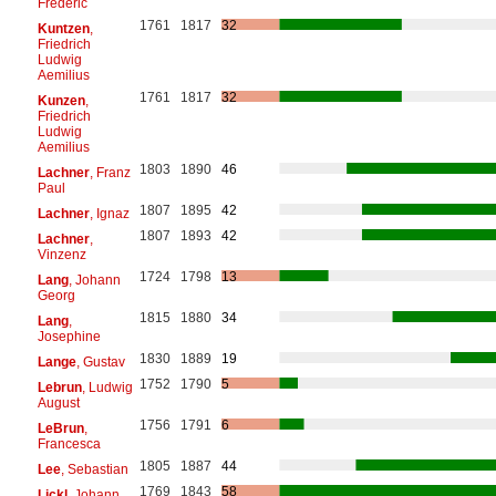
Frédéric
1761
1817
32
Kuntzen
,
Friedrich
Ludwig
Aemilius
1761
1817
32
Kunzen
,
Friedrich
Ludwig
Aemilius
1803
1890
46
Lachner
, Franz
Paul
1807
1895
42
Lachner
, Ignaz
1807
1893
42
Lachner
,
Vinzenz
1724
1798
13
Lang
, Johann
Georg
1815
1880
34
Lang
,
Josephine
1830
1889
19
Lange
, Gustav
1752
1790
5
Lebrun
, Ludwig
August
1756
1791
6
LeBrun
,
Francesca
1805
1887
44
Lee
, Sebastian
1769
1843
58
Lickl
, Johann