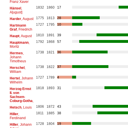
Franz Xaver
1832
1860
17
Hänsel
,
A[ugust]
1775
1813
28
Harder
, August
1727
1795
10
Hartmann
Graf
, Friedrich
1810
1891
39
Haupt
, August
1792
1868
57
Hauptmann
,
Moritz
1738
1821
36
Hermes
,
Johann
Timotheus
1738
1822
37
Herschel
,
William
1727
1789
4
Hertel
, Johann
Wilhelm
1818
1893
31
Herzog Ernst
II. von
Sachsen-
Coburg-Gotha
,
1806
1872
43
Hetsch
, Louis
1811
1885
38
Hiller
,
Ferdinand
1728
1804
19
Hiller
, Johann