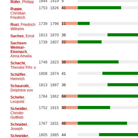
1844
1919
5
Rüfer
, Philipp
1753
1826
41
Ruppe
,
Christian
Friedrich
1739
1796
11
Rust
, Friedrich
Wilhelm
1813
1870
36
Sachse
, Ernst
1739
1807
22
Sachsen-
Weimar-
Eisenach
,
Anna Amalia
1748
1823
38
Schacht
,
Theodor Frhr. v.
1808
1874
41
Schäffer
,
Heinrich
1813
1887
36
Schauroth
,
Delphine von
1784
1862
64
Schefer
,
Leopold
1752
1815
30
Scheidler
,
Christin
Gottlieb
1767
1831
46
Schnabel
,
Joseph
1805
1885
44
Schneider
,