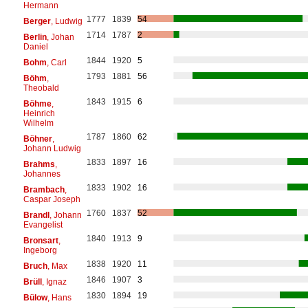
Hermann
1777
1839
54
Berger
, Ludwig
1714
1787
2
Berlin
, Johan
Daniel
1844
1920
5
Bohm
, Carl
1793
1881
56
Böhm
,
Theobald
1843
1915
6
Böhme
,
Heinrich
Wilhelm
1787
1860
62
Böhner
,
Johann Ludwig
1833
1897
16
Brahms
,
Johannes
1833
1902
16
Brambach
,
Caspar Joseph
1760
1837
52
Brandl
, Johann
Evangelist
1840
1913
9
Bronsart
,
Ingeborg
1838
1920
11
Bruch
, Max
1846
1907
3
Brüll
, Ignaz
1830
1894
19
Bülow
, Hans