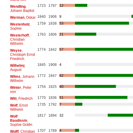
1723
1797
12
Wendling
,
Johann Baptist
1840
1906
9
Werman
, Oskar
1759
1838
53
Westenholz
,
Sophie
1763
1806
21
Westerhoff
,
Christian
Wilhelm
1774
1842
57
Weyse
,
Christoph Ernst
Friedrich
1845
1908
4
Wilhelmj
,
August
1772
1847
62
Wilms
, Johann
Wilhelm
1754
1825
40
Winter
, Peter
von
1770
1836
51
Witt
, Friedrich
1735
1792
7
Wolf
, Ernst
Wilhelm
1817
1894
32
Wolf
Baudissin
,
Sophie Gräfin
1707
1789
4
Wolff
, Christian