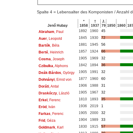
Spalte 4 = Lebensalter des Komponisten / Anzahl
*
†
J.
Jenő Hubay
1858
1937
79
1850
1860
18
1892
1960
45
Abraham
, Paul
1845
1930
72
Auer
, Leopold
1881
1945
56
Bartók
, Béla
1857
1924
66
Berté
, Heinrich
1905
1969
32
Cosma
, Joseph
1842
1894
36
Czibulka
, Alphons
1905
1991
32
Deák-Bárdos
, György
1877
1960
60
Dohnányi
, Ernst von
1906
1988
31
Doráti
, Antal
1905
1967
32
Draskóczy
, László
1810
1893
35
Erkel
, Ferenc
1936
2019
1
Eröd
, Iván
1905
2000
32
Farkas
, Ferenc
1904
1989
33
Frid
, Géza
1830
1915
57
Goldmark
, Karl