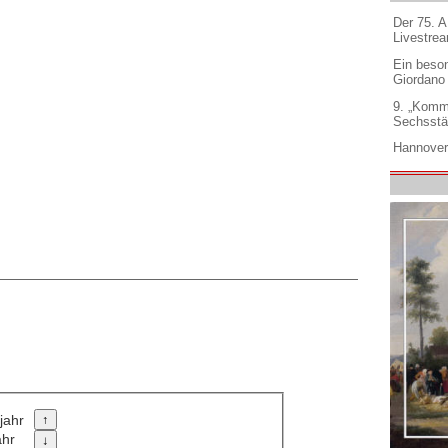
Der 75. 
Livestre
Ein beso
Giordano
9. „Komm
Sechsstä
Hannover
jahr
ahr