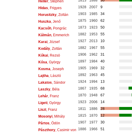
1813
1888
30
Heller
, Stephen
1928
2007
9
Hidas
, Frigyes
1903
1985
34
Horusitzky
, Zoltán
1875
1960
62
Huszka
, Jenő
1873
1923
50
Kacsóh
, Pongrác
1882
1953
55
Kálmán
, Emmerich
1927
2013
10
Karai
, József
1882
1967
55
Kodály
, Zoltán
1906
1962
31
Kókai
, Rezsö
1897
1984
40
Kósa
, György
1905
1969
32
Kosma
, Joseph
1892
1963
45
Lajtha
, László
1924
1994
13
Lakatos
, Sándor
1867
1935
68
Laszky
, Béla
1870
1948
67
Lehár
, Franz
1923
2006
14
Ligeti
, György
1811
1886
28
Liszt
, Franz
1815
1870
12
Mosonyi
, Mihály
1907
1977
30
Pártos
, Ödön
1886
1966
51
Pászthory
, Casimir von