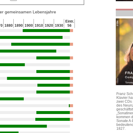
 der gemeinsamen Lebensjahre
Eintr.
70
1880
1890
1900
1910
1920
1930
56
Franz Sch
Klavier h
zwei CDs 
des Neunz
geschäftst
„Sonatine
kommen di
Sonate A-
bedeutend
1827.