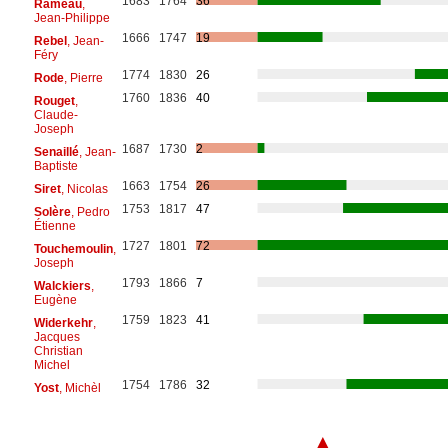
1683
1764
36
Rameau
,
Jean-Philippe
1666
1747
19
Rebel
, Jean-
Féry
1774
1830
26
Rode
, Pierre
1760
1836
40
Rouget
,
Claude-
Joseph
1687
1730
2
Senaillé
, Jean-
Baptiste
1663
1754
26
Siret
, Nicolas
1753
1817
47
Solère
, Pedro
Étienne
1727
1801
72
Touchemoulin
,
Joseph
1793
1866
7
Walckiers
,
Eugène
1759
1823
41
Widerkehr
,
Jacques
Christian
Michel
1754
1786
32
Yost
, Michèl
▲