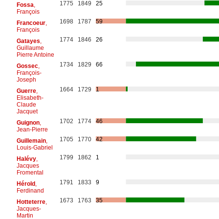
1775
1849
25
Fossa
,
François
1698
1787
59
Francoeur
,
François
1774
1846
26
Gatayes
,
Guillaume
Pierre Antoine
1734
1829
66
Gossec
,
François-
Joseph
1664
1729
1
Guerre
,
Elisabeth-
Claude
Jacquet
1702
1774
46
Guignon
,
Jean-Pierre
1705
1770
42
Guillemain
,
Louis-Gabriel
1799
1862
1
Halévy
,
Jacques
Fromental
1791
1833
9
Hérold
,
Ferdinand
1673
1763
35
Hotteterre
,
Jacques-
Martin