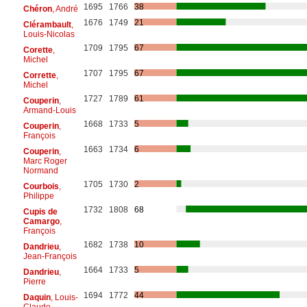
1695
1766
38
Chéron
, André
1676
1749
21
Clérambault
,
Louis-Nicolas
1709
1795
67
Corette
,
Michel
1707
1795
67
Corrette
,
Michel
1727
1789
61
Couperin
,
Armand-Louis
1668
1733
5
Couperin
,
François
1663
1734
6
Couperin
,
Marc Roger
Normand
1705
1730
2
Courbois
,
Philippe
1732
1808
68
Cupis de
Camargo
,
François
1682
1738
10
Dandrieu
,
Jean-François
1664
1733
5
Dandrieu
,
Pierre
1694
1772
44
Daquin
, Louis-
Claude