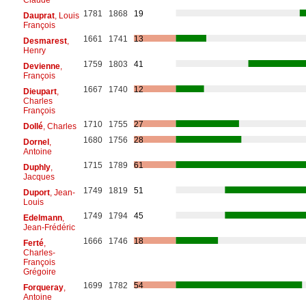
1781
1868
19
Dauprat
, Louis
François
1661
1741
13
Desmarest
,
Henry
1759
1803
41
Devienne
,
François
1667
1740
12
Dieupart
,
Charles
François
1710
1755
27
Dollé
, Charles
1680
1756
28
Dornel
,
Antoine
1715
1789
61
Duphly
,
Jacques
1749
1819
51
Duport
, Jean-
Louis
1749
1794
45
Edelmann
,
Jean-Frédéric
1666
1746
18
Ferté
,
Charles-
François
Grégoire
1699
1782
54
Forqueray
,
Antoine