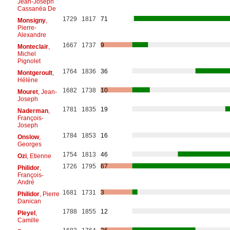
Jean-Joseph
Cassanéa De
1729
1817
71
Monsigny
,
Pierre-
Alexandre
1667
1737
9
Monteclair
,
Michel
Pignolet
1764
1836
36
Montgeroult
,
Hélène
1682
1738
10
Mouret
, Jean-
Joseph
1781
1835
19
Naderman
,
François-
Joseph
1784
1853
16
Onslow
,
Georges
1754
1813
46
Ozi
, Etienne
1726
1795
67
Philidor
,
François-
André
1681
1731
3
Philidor
, Pierre
Danican
1788
1855
12
Pleyel
,
Camille