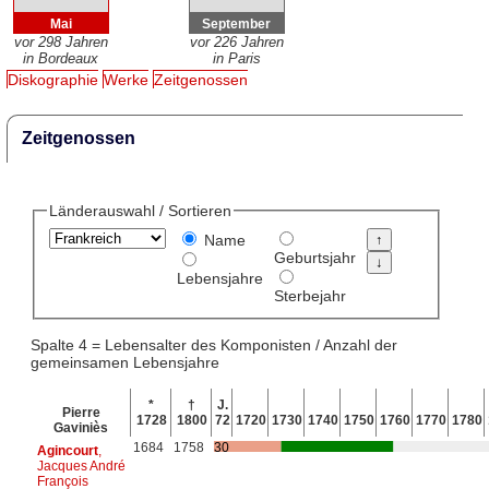
Mai
September
vor 298 Jahren
vor 226 Jahren
in Bordeaux
in Paris
Diskographie
Werke
Zeitgenossen
Zeitgenossen
Länderauswahl / Sortieren
Name
Geburtsjahr
Lebensjahre
Sterbejahr
Spalte 4 = Lebensalter des Komponisten / Anzahl der
gemeinsamen Lebensjahre
*
†
J.
Pierre
1728
1800
72
1720
1730
1740
1750
1760
1770
1780
Gaviniès
1684
1758
30
Agincourt
,
Jacques André
François