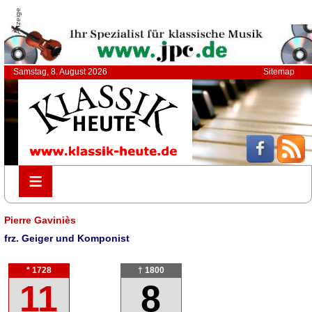
Anzeige
Samstag, 8. August 2026
Sitemap
≡
≡
Pierre Gaviniès
frz. Geiger und Komponist
* 1728
† 1800
11
8