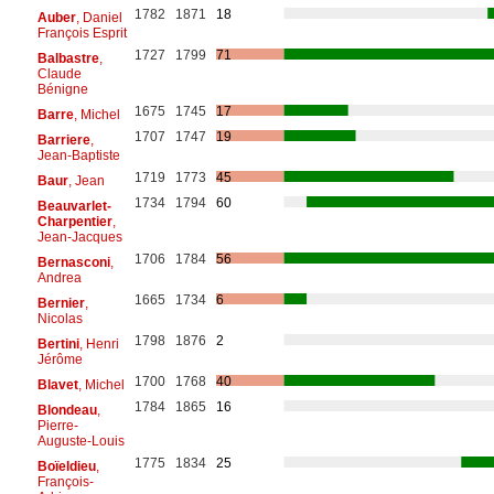
1782
1871
18
Auber
, Daniel
François Esprit
1727
1799
71
Balbastre
,
Claude
Bénigne
1675
1745
17
Barre
, Michel
1707
1747
19
Barriere
,
Jean-Baptiste
1719
1773
45
Baur
, Jean
1734
1794
60
Beauvarlet-
Charpentier
,
Jean-Jacques
1706
1784
56
Bernasconi
,
Andrea
1665
1734
6
Bernier
,
Nicolas
1798
1876
2
Bertini
, Henri
Jérôme
1700
1768
40
Blavet
, Michel
1784
1865
16
Blondeau
,
Pierre-
Auguste-Louis
1775
1834
25
Boïeldieu
,
François-