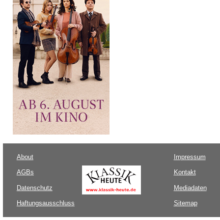
About
Impressum
AGBs
Kontakt
Datenschutz
Mediadaten
Haftungsausschluss
Sitemap