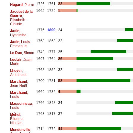
1726
1761
33
Hugard
, Pierre
1665
1729
1
Jacquet de la
Guerre
,
Elisabeth-
Claude
1776
1800
24
Jadin
,
Hyacinthe
1768
1853
32
Jadin
, Louis
Emmanuel
1742
1777
35
Le Duc
, Simon
1697
1764
36
Leclair
, Jean-
Marie
1768
1852
32
Lhoyer
,
Antoine de
1700
1781
53
Marchand
,
Jean-Noël
1669
1732
4
Marchand
,
Louis
1766
1848
34
Massonneau
,
Louis
1763
1817
37
Méhul
,
Étienne-
Nicolas
1711
1772
44
Mondonville
,