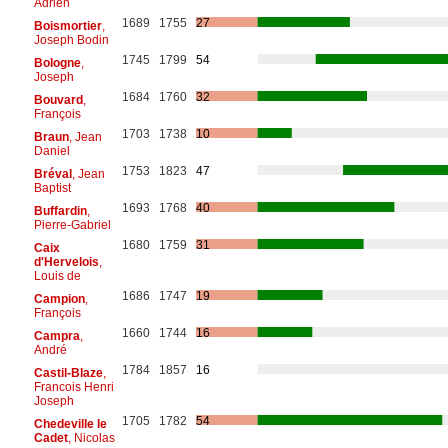
Adrien
1689
1755
27
Boismortier
,
Joseph Bodin
1745
1799
54
Bologne
,
Joseph
1684
1760
32
Bouvard
,
François
1703
1738
10
Braun
, Jean
Daniel
1753
1823
47
Bréval
, Jean
Baptist
1693
1768
40
Buffardin
,
Pierre-Gabriel
1680
1759
31
Caix
d'Hervelois
,
Louis de
1686
1747
19
Campion
,
François
1660
1744
16
Campra
,
André
1784
1857
16
Castil-Blaze
,
Francois Henri
Joseph
1705
1782
54
Chedeville le
Cadet
, Nicolas