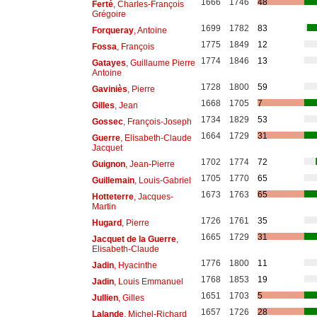
1666
1746
48
Ferté
, Charles-François
Grégoire
1699
1782
83
Forqueray
, Antoine
1775
1849
12
Fossa
, François
1774
1846
13
Gatayes
, Guillaume Pierre
Antoine
1728
1800
59
Gaviniès
, Pierre
1668
1705
7
Gilles
, Jean
1734
1829
53
Gossec
, François-Joseph
1664
1729
31
Guerre
, Elisabeth-Claude
Jacquet
1702
1774
72
Guignon
, Jean-Pierre
1705
1770
65
Guillemain
, Louis-Gabriel
1673
1763
65
Hotteterre
, Jacques-
Martin
1726
1761
35
Hugard
, Pierre
1665
1729
31
Jacquet de la Guerre
,
Elisabeth-Claude
1776
1800
11
Jadin
, Hyacinthe
1768
1853
19
Jadin
, Louis Emmanuel
1651
1703
5
Jullien
, Gilles
1657
1726
28
Lalande
, Michel-Richard