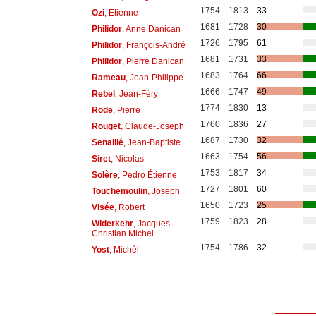
1754
1813
33
Ozi
, Etienne
1681
1728
30
Philidor
, Anne Danican
1726
1795
61
Philidor
, François-André
1681
1731
33
Philidor
, Pierre Danican
1683
1764
66
Rameau
, Jean-Philippe
1666
1747
49
Rebel
, Jean-Féry
1774
1830
13
Rode
, Pierre
1760
1836
27
Rouget
, Claude-Joseph
1687
1730
32
Senaillé
, Jean-Baptiste
1663
1754
56
Siret
, Nicolas
1753
1817
34
Solère
, Pedro Étienne
1727
1801
60
Touchemoulin
, Joseph
1650
1723
25
Visée
, Robert
1759
1823
28
Widerkehr
, Jacques
Christian Michel
1754
1786
32
Yost
, Michèl