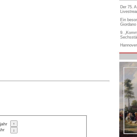
Der 75. 
Livestre
Ein beso
Giordano
9. „Komm
Sechsstä
Hannover
jahr
ahr