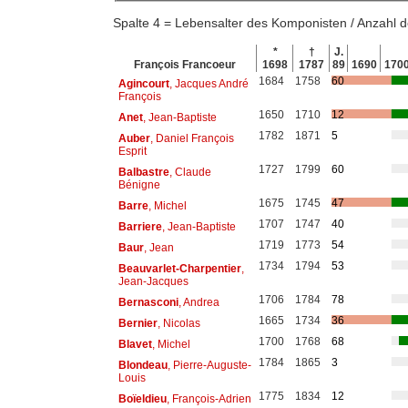
Spalte 4 = Lebensalter des Komponisten / Anzahl
*
†
J.
François Francoeur
1698
1787
89
1690
170
1684
1758
60
Agincourt
, Jacques André
François
1650
1710
12
Anet
, Jean-Baptiste
1782
1871
5
Auber
, Daniel François
Esprit
1727
1799
60
Balbastre
, Claude
Bénigne
1675
1745
47
Barre
, Michel
1707
1747
40
Barriere
, Jean-Baptiste
1719
1773
54
Baur
, Jean
1734
1794
53
Beauvarlet-Charpentier
,
Jean-Jacques
1706
1784
78
Bernasconi
, Andrea
1665
1734
36
Bernier
, Nicolas
1700
1768
68
Blavet
, Michel
1784
1865
3
Blondeau
, Pierre-Auguste-
Louis
1775
1834
12
Boïeldieu
, François-Adrien