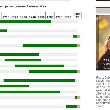
 der gemeinsamen Lebensjahre
Eintr.
0
1710
1720
1730
1740
1750
1760
1770
1780
97
Franz Sch
Klavier h
zwei CDs 
des Neunz
geschäftst
„Sonatine
kommen di
Sonate A-
bedeutend
1827.