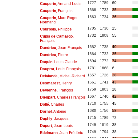
1727
1789
60
Couperin
, Armand-Louis
1668
1733
35
Couperin
, François
1663
1734
36
Couperin
, Marc Roger
Normand
1705
1730
25
Courbois
, Philippe
1732
1808
55
Cupis de Camargo
,
François
1682
1738
40
Dandrieu
, Jean-François
1664
1733
35
Dandrieu
, Pierre
1694
1772
74
Daquin
, Louis-Claude
1781
1868
6
Dauprat
, Louis François
1657
1726
28
Delalande
, Michel-Richard
1661
1741
43
Desmarest
, Henry
1759
1803
28
Devienne
, François
1667
1740
42
Dieupart
, Charles François
1710
1755
45
Dollé
, Charles
1680
1756
58
Dornel
, Antoine
1715
1789
72
Duphly
, Jacques
1749
1819
38
Duport
, Jean-Louis
1749
1794
38
Edelmann
, Jean-Frédéric