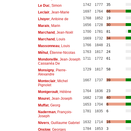
1742
1777
35
Le Duc
, Simon
1697
1764
66
Leclair
, Jean-Marie
1768
1852
19
Lhoyer
, Antoine de
1656
1728
30
Marais
, Marin
1700
1781
81
Marchand
, Jean-Noël
1669
1732
34
Marchand
, Louis
1766
1848
21
Massonneau
, Louis
1763
1817
24
Méhul
, Étienne-Nicolas
1711
1772
61
Mondonville
, Jean-Joseph
Cassanéa De
1729
1817
58
Monsigny
, Pierre-
Alexandre
1667
1737
39
Monteclair
, Michel
Pignolet
1764
1836
23
Montgeroult
, Hélène
1682
1738
40
Mouret
, Jean-Joseph
1653
1704
6
Muffat
, Georg
1781
1835
6
Naderman
, François-
Joseph
1632
1714
16
Nivers
, Guillaume Gabriel
1784
1853
3
Onslow
, Georges