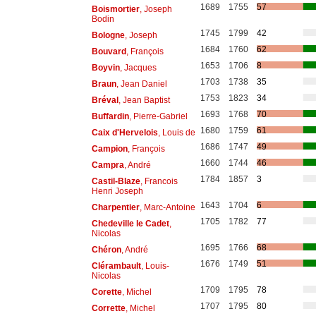
1689
1755
57
Boismortier
, Joseph
Bodin
1745
1799
42
Bologne
, Joseph
1684
1760
62
Bouvard
, François
1653
1706
8
Boyvin
, Jacques
1703
1738
35
Braun
, Jean Daniel
1753
1823
34
Bréval
, Jean Baptist
1693
1768
70
Buffardin
, Pierre-Gabriel
1680
1759
61
Caix d'Hervelois
, Louis de
1686
1747
49
Campion
, François
1660
1744
46
Campra
, André
1784
1857
3
Castil-Blaze
, Francois
Henri Joseph
1643
1704
6
Charpentier
, Marc-Antoine
1705
1782
77
Chedeville le Cadet
,
Nicolas
1695
1766
68
Chéron
, André
1676
1749
51
Clérambault
, Louis-
Nicolas
1709
1795
78
Corette
, Michel
1707
1795
80
Corrette
, Michel