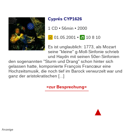
Cyprés CYP1626
1 CD • 56min • 2000
01.05.2001
•
10 8 10
Es ist unglaublich: 1773, als Mozart
seine "kleine" g-Moll-Sinfonie schrieb
und Haydn mit seinen 50er-Sinfonien
den sogenannten "Sturm und Drang" schon hinter sich
gelassen hatte, komponierte François Francœur eine
Hochzeitsmusik, die noch tief im Barock verwurzelt war und
ganz der aristokratischen [...]
»zur Besprechung«
▲
Anzeige