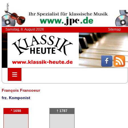
Anzeige
Samstag, 8. August 2026
Sitemap
≡
≡
François Francoeur
frz. Komponist
* 1698
† 1787