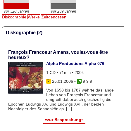
vor 328 Jahren
vor 239 Jahren
Diskographie
Werke
Zeitgenossen
Diskographie (2)
François Francoeur Amans, voulez-vous être
heureux?
Alpha Productions Alpha 076
1 CD • 71min • 2004
25.01.2006
•
9 9 9
Von 1698 bis 1787 währte das lange
Leben von François Francœur und
umgreift dabei auch gleichzeitig die
Epochen Ludwigs XV. und Ludwigs XVI., der beiden
Nachfolger des Sonnenkönigs. [...]
»zur Besprechung«