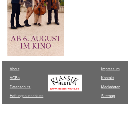
About
Impressum
AGBs
Kontakt
Datenschutz
Mediadaten
Haftungsausschluss
Sitemap