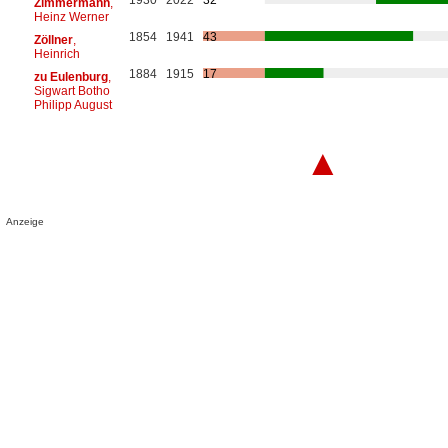
Zimmermann
,
Heinz Werner
1854
1941
43
Zöllner
,
Heinrich
1884
1915
17
zu Eulenburg
,
Sigwart Botho
Philipp August
▲
Anzeige