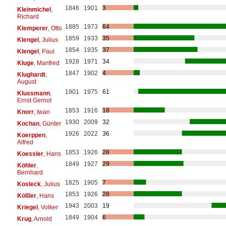
1846
1901
3
Kleinmichel
,
Richard
1885
1973
64
Klemperer
, Otto
1859
1933
35
Klengel
, Julius
1854
1935
37
Klengel
, Paul
1928
1971
34
Kluge
, Manfred
1847
1902
4
Klughardt
,
August
1901
1975
61
Klussmann
,
Ernst Gernot
1853
1916
18
Knorr
, Iwan
1930
2009
32
Kochan
, Günter
1926
2022
36
Koerppen
,
Alfred
1853
1926
28
Koessler
, Hans
1849
1927
29
Köhler
,
Bernhard
1825
1905
7
Kosleck
, Julius
1853
1926
28
Kößler
, Hans
1943
2003
19
Kriegel
, Volker
1849
1904
6
Krug
, Arnold