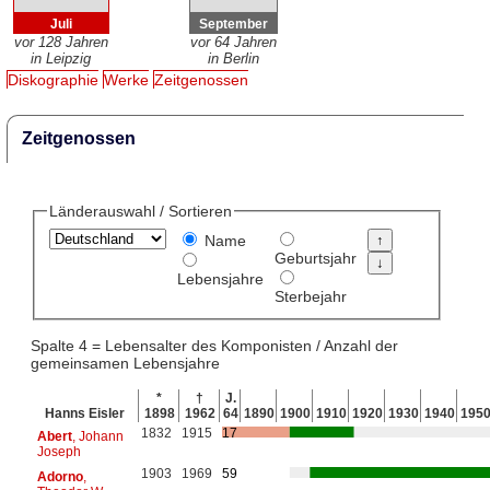
Juli
September
vor 128 Jahren
vor 64 Jahren
in Leipzig
in Berlin
Diskographie
Werke
Zeitgenossen
Zeitgenossen
Länderauswahl / Sortieren
Name
Geburtsjahr
Lebensjahre
Sterbejahr
Spalte 4 = Lebensalter des Komponisten / Anzahl der
gemeinsamen Lebensjahre
*
†
J.
Hanns Eisler
1898
1962
64
1890
1900
1910
1920
1930
1940
195
1832
1915
17
Abert
, Johann
Joseph
1903
1969
59
Adorno
,