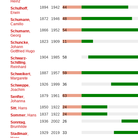
Heinz
1894
1942
44
Schulhoff
,
Erwin
1872
1946
48
Schumann
,
Camillo
1866
1952
54
Schumann
,
Georg
1823
1909
11
Schuncke
,
Johann
Gottfried Hugo
1904
1985
58
Schwarz-
Schilling
,
Reinhard
1887
1957
59
Schweikert
,
Margarete
1926
1999
36
Schweppe
,
Joachim
1879
1961
63
Senfter
,
Johanna
1850
1922
24
Sitt
, Hans
1837
1922
24
Sommer
, Hans
1936
2002
26
Sonntag
,
Brunhilde
1929
2019
33
Stadlmair
,
Hans