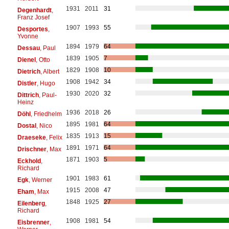
1931
2011
31
Degenhardt
,
Franz Josef
1907
1993
55
Desportes
,
Yvonne
1894
1979
64
Dessau
, Paul
1839
1905
7
Dienel
, Otto
1829
1908
10
Dietrich
, Albert
1908
1942
34
Distler
, Hugo
1930
2020
32
Dittrich
, Paul-
Heinz
1936
2018
26
Döhl
, Friedhelm
1895
1981
64
Dostal
, Nico
1835
1913
15
Draeseke
, Felix
1891
1971
64
Drischner
, Max
1871
1903
5
Eckhold
,
Richard
1901
1983
61
Egk
, Werner
1915
2008
47
Eham
, Max
1848
1925
27
Eilenberg
,
Richard
1908
1981
54
Eisbrenner
,