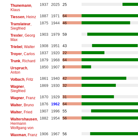
1937
2025
25
Thunemann
,
Klaus
1887
1971
64
Tiessen
, Heinz
1875
1944
46
Translateur
,
Siegfried
1903
1979
59
Trexler
, Georg
Max
1908
1951
43
Triebel
, Walter
1837
1920
22
Troyer
, Carlos
1879
1968
64
Trunk
, Richard
1850
1907
9
Urspruch
,
Anton
1861
1940
42
Volbach
, Fritz
1869
1930
32
Wagner
,
Siegfried
1870
1929
31
Wagner
, Franz
1876
1962
64
Walter
, Bruno
1907
1996
55
Walter
, Fried
1882
1954
56
Waltershausen
,
Hermann
Wolfgang von
1906
1967
56
Waxman
, Franz