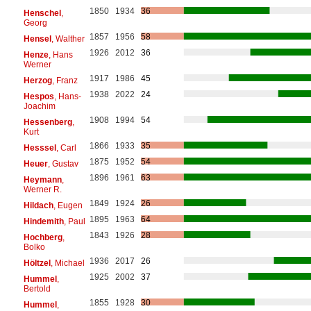
1850
1934
36
Henschel
,
Georg
1857
1956
58
Hensel
, Walther
1926
2012
36
Henze
, Hans
Werner
1917
1986
45
Herzog
, Franz
1938
2022
24
Hespos
, Hans-
Joachim
1908
1994
54
Hessenberg
,
Kurt
1866
1933
35
Hesssel
, Carl
1875
1952
54
Heuer
, Gustav
1896
1961
63
Heymann
,
Werner R.
1849
1924
26
Hildach
, Eugen
1895
1963
64
Hindemith
, Paul
1843
1926
28
Hochberg
,
Bolko
1936
2017
26
Höltzel
, Michael
1925
2002
37
Hummel
,
Bertold
1855
1928
30
Hummel
,