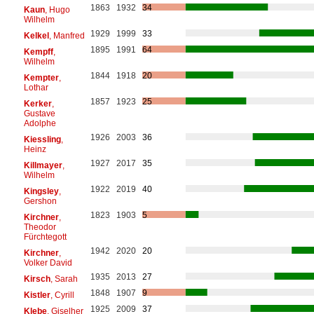
1863
1932
34
Kaun
, Hugo
Wilhelm
1929
1999
33
Kelkel
, Manfred
1895
1991
64
Kempff
,
Wilhelm
1844
1918
20
Kempter
,
Lothar
1857
1923
25
Kerker
,
Gustave
Adolphe
1926
2003
36
Kiessling
,
Heinz
1927
2017
35
Killmayer
,
Wilhelm
1922
2019
40
Kingsley
,
Gershon
1823
1903
5
Kirchner
,
Theodor
Fürchtegott
1942
2020
20
Kirchner
,
Volker David
1935
2013
27
Kirsch
, Sarah
1848
1907
9
Kistler
, Cyrill
1925
2009
37
Klebe
, Giselher