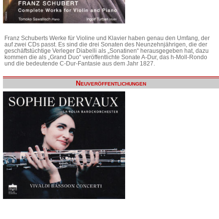
Franz Schuberts Werke für Violine und Klavier haben genau den Umfang, der
auf zwei CDs passt. Es sind die drei Sonaten des Neunzehnjährigen, die der
geschäftstüchtige Verleger Diabelli als „Sonatinen“ herausgegeben hat, dazu
kommen die als „Grand Duo“ veröffentlichte Sonate A-Dur, das h-Moll-Rondo
und die bedeutende C-Dur-Fantasie aus dem Jahr 1827.
Neuveröffentlichungen