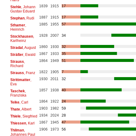
1839
1915
17
Stehle
, Johann
Gustav Eduard
1887
1915
17
Stephan
, Rudi
1885
1955
57
Sthamer
,
Heinrich
1928
2007
34
Stockhausen
,
Karlheinz
1860
1930
32
Stradal
, August
1867
1933
35
Sträßer
, Ewald
1864
1949
51
Strauss
,
Richard
1822
1905
7
Strauss
, Franz
1930
2011
32
Strittmatter
,
Eva
1857
1938
40
Taschek
,
Franziska
1864
1922
24
Teike
, Carl
1903
1982
59
Thate
, Albert
1934
2024
28
Thiele
, Siegfried
1867
1945
47
Thiessen
, Karl
1906
1973
56
Thilman
,
Johannes Paul