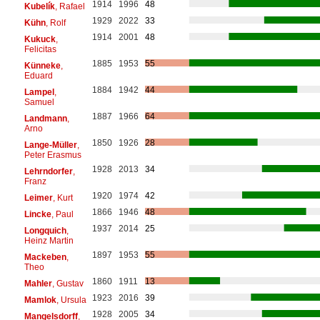
1914
1996
48
Kubelík
, Rafael
1929
2022
33
Kühn
, Rolf
1914
2001
48
Kukuck
,
Felicitas
1885
1953
55
Künneke
,
Eduard
1884
1942
44
Lampel
,
Samuel
1887
1966
64
Landmann
,
Arno
1850
1926
28
Lange-Müller
,
Peter Erasmus
1928
2013
34
Lehrndorfer
,
Franz
1920
1974
42
Leimer
, Kurt
1866
1946
48
Lincke
, Paul
1937
2014
25
Longquich
,
Heinz Martin
1897
1953
55
Mackeben
,
Theo
1860
1911
13
Mahler
, Gustav
1923
2016
39
Mamlok
, Ursula
1928
2005
34
Mangelsdorff
,