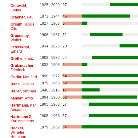
1925
2023
37
Gottwald
,
Clytus
1872
1944
46
Graener
, Paul
1827
1903
5
Grimm
, Julius
Otto
1906
1937
31
Gronostay
,
Walter
1934
2025
28
Grosskopf
,
Erhard
1908
1982
54
Grothe
, Franz
1832
1903
5
Grützmacher
,
Friedrich
1890
1972
64
Gurlitt
, Manfred
1879
1960
62
Haas
, Joseph
1840
1915
17
Haller
, Michael
1894
1950
52
hansen
, Arno
1905
1963
57
Hartmann
, Karl
Amadeus
1905
1963
57
Hartmann 2
,
Karl Amadeus
1879
1952
54
Heckel
,
Wilhelm
Hermann