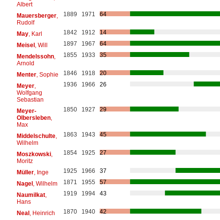
Albert
1889
1971
64
Mauersberger
,
Rudolf
1842
1912
14
May
, Karl
1897
1967
64
Meisel
, Will
1855
1933
35
Mendelssohn
,
Arnold
1846
1918
20
Menter
, Sophie
1936
1966
26
Meyer
,
Wolfgang
Sebastian
1850
1927
29
Meyer-
Olbersleben
,
Max
1863
1943
45
Middelschulte
,
Wilhelm
1854
1925
27
Moszkowski
,
Moritz
1925
1966
37
Müller
, Inge
1871
1955
57
Nagel
, Wilhelm
1919
1994
43
Naumilkat
,
Hans
1870
1940
42
Neal
, Heinrich