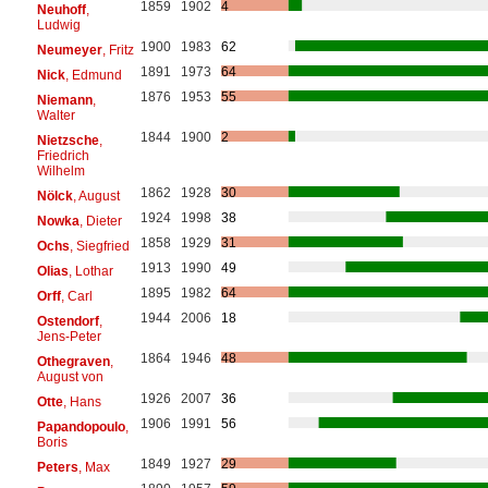
1859
1902
4
Neuhoff
,
Ludwig
1900
1983
62
Neumeyer
, Fritz
1891
1973
64
Nick
, Edmund
1876
1953
55
Niemann
,
Walter
1844
1900
2
Nietzsche
,
Friedrich
Wilhelm
1862
1928
30
Nölck
, August
1924
1998
38
Nowka
, Dieter
1858
1929
31
Ochs
, Siegfried
1913
1990
49
Olias
, Lothar
1895
1982
64
Orff
, Carl
1944
2006
18
Ostendorf
,
Jens-Peter
1864
1946
48
Othegraven
,
August von
1926
2007
36
Otte
, Hans
1906
1991
56
Papandopoulo
,
Boris
1849
1927
29
Peters
, Max