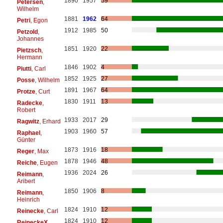
1890
1957
59
Petersen
,
Wilhelm
1881
1962
64
Petri
, Egon
1912
1985
50
Petzold
,
Johannes
1851
1920
22
Pietzsch
,
Hermann
1846
1902
4
Piutti
, Carl
1852
1925
27
Posse
, Wilhelm
1891
1967
64
Protze
, Curt
1830
1911
13
Radecke
,
Robert
1933
2017
29
Ragwitz
, Erhard
1903
1960
57
Raphael
,
Günter
1873
1916
18
Reger
, Max
1878
1946
48
Reiche
, Eugen
1936
2024
26
Reimann
,
Aribert
1850
1906
8
Reimann
,
Heinrich
1824
1910
12
Reinecke
, Carl
1824
1910
12
ReineckeX
,