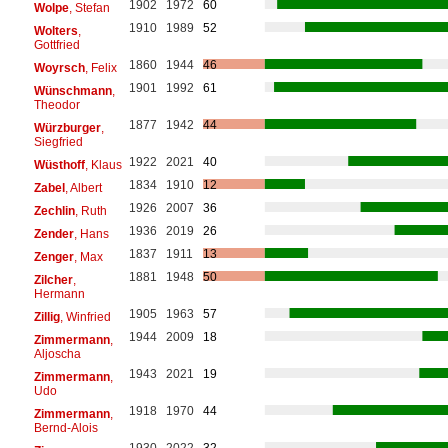
1902
1972
60
Wolpe
, Stefan
1910
1989
52
Wolters
,
Gottfried
1860
1944
46
Woyrsch
, Felix
1901
1992
61
Wünschmann
,
Theodor
1877
1942
44
Würzburger
,
Siegfried
1922
2021
40
Wüsthoff
, Klaus
1834
1910
12
Zabel
, Albert
1926
2007
36
Zechlin
, Ruth
1936
2019
26
Zender
, Hans
1837
1911
13
Zenger
, Max
1881
1948
50
Zilcher
,
Hermann
1905
1963
57
Zillig
, Winfried
1944
2009
18
Zimmermann
,
Aljoscha
1943
2021
19
Zimmermann
,
Udo
1918
1970
44
Zimmermann
,
Bernd-Alois
1930
2022
32