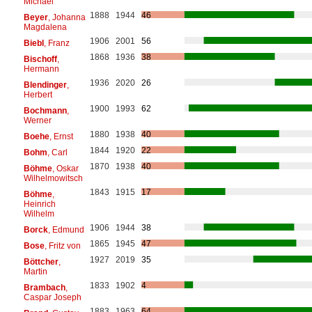
Michael
1888
1944
46
Beyer
, Johanna
Magdalena
1906
2001
56
Biebl
, Franz
1868
1936
38
Bischoff
,
Hermann
1936
2020
26
Blendinger
,
Herbert
1900
1993
62
Bochmann
,
Werner
1880
1938
40
Boehe
, Ernst
1844
1920
22
Bohm
, Carl
1870
1938
40
Böhme
, Oskar
Wilhelmowitsch
1843
1915
17
Böhme
,
Heinrich
Wilhelm
1906
1944
38
Borck
, Edmund
1865
1945
47
Bose
, Fritz von
1927
2019
35
Böttcher
,
Martin
1833
1902
4
Brambach
,
Caspar Joseph
1883
1963
64