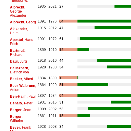
Theodor W.
1935
2021
27
Albrecht
,
George
Alexander
1891
1976
64
Albrecht
, Georg
1915
2012
47
Alexander
,
Haim
1901
1972
61
Apostel
, Hans
Erich
1859
1910
12
Bartmuß
,
Richard
1918
2010
44
Baur
, Jürg
1928
1980
34
Bausznern
,
Dietrich von
1834
1899
1
Becker
, Albert
1864
1929
31
Beer-Walbrunn
,
Anton
1897
1984
64
Ben-Haim
, Paul
1931
2015
31
Benary
, Peter
1909
2002
53
Berger
, Jean
1861
1911
13
Berger
,
Wilhelm
1928
2008
34
Beyer
, Frank