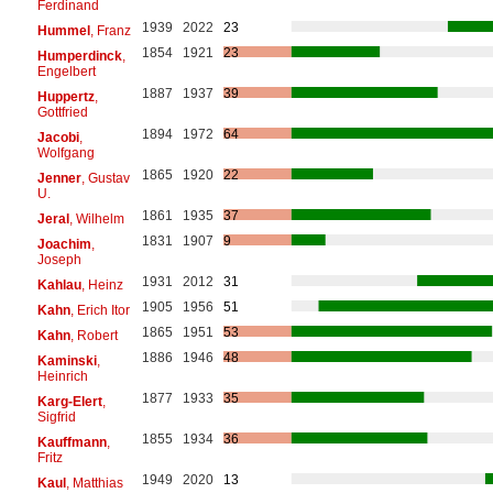
Ferdinand
1939
2022
23
Hummel
, Franz
1854
1921
23
Humperdinck
,
Engelbert
1887
1937
39
Huppertz
,
Gottfried
1894
1972
64
Jacobi
,
Wolfgang
1865
1920
22
Jenner
, Gustav
U.
1861
1935
37
Jeral
, Wilhelm
1831
1907
9
Joachim
,
Joseph
1931
2012
31
Kahlau
, Heinz
1905
1956
51
Kahn
, Erich Itor
1865
1951
53
Kahn
, Robert
1886
1946
48
Kaminski
,
Heinrich
1877
1933
35
Karg-Elert
,
Sigfrid
1855
1934
36
Kauffmann
,
Fritz
1949
2020
13
Kaul
, Matthias