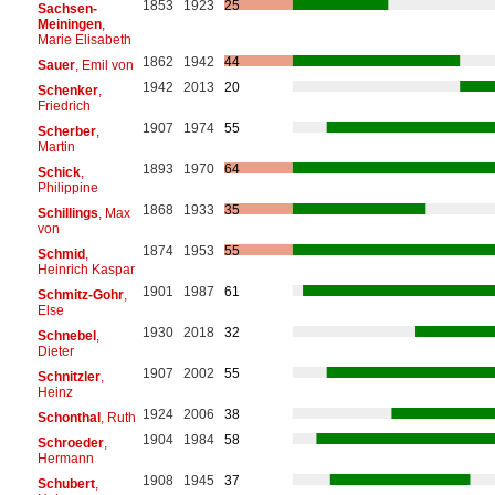
1853
1923
25
Sachsen-
Meiningen
,
Marie Elisabeth
1862
1942
44
Sauer
, Emil von
1942
2013
20
Schenker
,
Friedrich
1907
1974
55
Scherber
,
Martin
1893
1970
64
Schick
,
Philippine
1868
1933
35
Schillings
, Max
von
1874
1953
55
Schmid
,
Heinrich Kaspar
1901
1987
61
Schmitz-Gohr
,
Else
1930
2018
32
Schnebel
,
Dieter
1907
2002
55
Schnitzler
,
Heinz
1924
2006
38
Schonthal
, Ruth
1904
1984
58
Schroeder
,
Hermann
1908
1945
37
Schubert
,