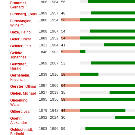
1906
1984
56
Frommel
,
Gerhard
1909
1957
48
Fürnberg
, Louis
1886
1954
56
Furtwängler
,
Wilhelm
1908
1967
54
Gaze
, Heino
1889
1952
54
Geier
, Oskar
1921
1984
41
Geißler
, Fritz
1846
1903
5
Gelbke
,
Johannes
1909
2007
53
Genzmer
,
Harald
1839
1916
18
Gernsheim
,
Friedrich
1897
1969
64
Gerster
, Ottmar
1927
2019
35
Gielen
, Michael
1895
1956
58
Gieseking
,
Walter
1879
1942
44
Gilbert
, Jean
1932
2024
30
Goehr
,
Alexander
1903
1996
59
Goldschmidt
,
Berthold