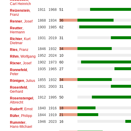
Carl Heinrich
1911
1968
51
Reizenstein
,
Franz
1868
1934
36
Renner
, Josef
1900
1985
62
Reutter
,
Hermann
1931
2019
31
Richter
, Kurt
Dietmar
1846
1932
34
Ries
, Franz
1952
2024
10
Rihm
, Wolfgang
1902
1973
60
Rixner
, Josef
1935
1965
27
Ronnefeld
,
Peter
1855
1932
34
Röntgen
, Julius
1931
2003
31
Rosenfeld
,
Gerhard
1912
1995
50
Rosenstengel
,
Albrecht
1840
1916
18
Rudorff
, Ernst
1844
1919
21
Rüfer
, Philipp
1946
2023
16
Rummler
,
Hans-Michael