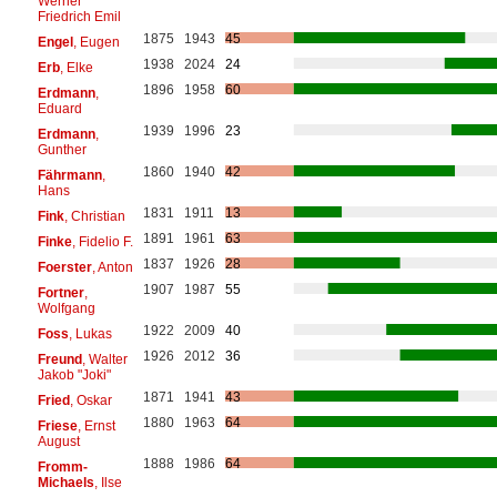
Werner
Friedrich Emil
1875
1943
45
Engel
, Eugen
1938
2024
24
Erb
, Elke
1896
1958
60
Erdmann
,
Eduard
1939
1996
23
Erdmann
,
Gunther
1860
1940
42
Fährmann
,
Hans
1831
1911
13
Fink
, Christian
1891
1961
63
Finke
, Fidelio F.
1837
1926
28
Foerster
, Anton
1907
1987
55
Fortner
,
Wolfgang
1922
2009
40
Foss
, Lukas
1926
2012
36
Freund
, Walter
Jakob "Joki"
1871
1941
43
Fried
, Oskar
1880
1963
64
Friese
, Ernst
August
1888
1986
64
Fromm-
Michaels
, Ilse