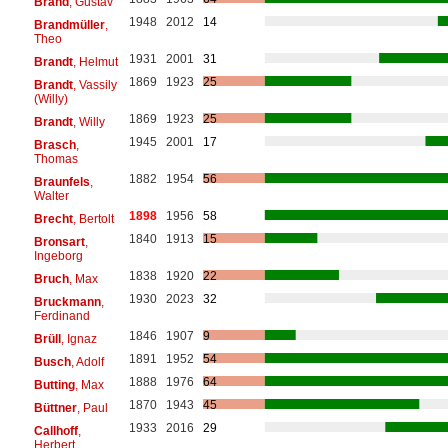
Brand
, Gustav
1948
2012
14
Brandmüller
,
Theo
1931
2001
31
Brandt
, Helmut
1869
1923
25
Brandt
, Vassily
(Willy)
1869
1923
25
Brandt
, Willy
1945
2001
17
Brasch
,
Thomas
1882
1954
56
Braunfels
,
Walter
1898
1956
58
Brecht
, Bertolt
1840
1913
15
Bronsart
,
Ingeborg
1838
1920
22
Bruch
, Max
1930
2023
32
Bruckmann
,
Ferdinand
1846
1907
9
Brüll
, Ignaz
1891
1952
54
Busch
, Adolf
1888
1976
64
Butting
, Max
1870
1943
45
Büttner
, Paul
1933
2016
29
Callhoff
,
Herbert