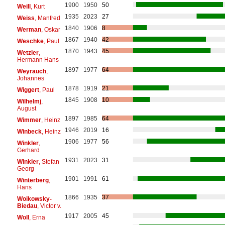
1900
1950
50
Weill
, Kurt
1935
2023
27
Weiss
, Manfred
1840
1906
8
Werman
, Oskar
1867
1940
42
Weschke
, Paul
1870
1943
45
Wetzler
,
Hermann Hans
1897
1977
64
Weyrauch
,
Johannes
1878
1919
21
Wiggert
, Paul
1845
1908
10
Wilhelmj
,
August
1897
1985
64
Wimmer
, Heinz
1946
2019
16
Winbeck
, Heinz
1906
1977
56
Winkler
,
Gerhard
1931
2023
31
Winkler
, Stefan
Georg
1901
1991
61
Winterberg
,
Hans
1866
1935
37
Woikowsky-
Biedau
, Victor v.
1917
2005
45
Woll
, Erna