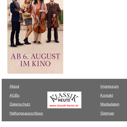
About
Impressum
AGBs
Kontakt
Datenschutz
Mediadaten
Haftungsausschluss
Sitemap