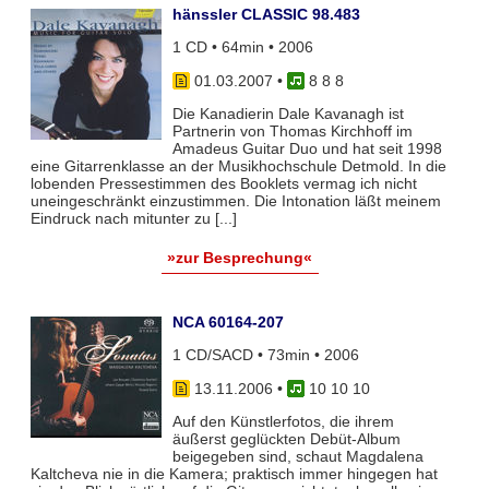
hänssler CLASSIC 98.483
1 CD • 64min • 2006
01.03.2007
•
8 8 8
Die Kanadierin Dale Kavanagh ist
Partnerin von Thomas Kirchhoff im
Amadeus Guitar Duo und hat seit 1998
eine Gitarrenklasse an der Musikhochschule Detmold. In die
lobenden Pressestimmen des Booklets vermag ich nicht
uneingeschränkt einzustimmen. Die Intonation läßt meinem
Eindruck nach mitunter zu [...]
»zur Besprechung«
NCA 60164-207
1 CD/SACD • 73min • 2006
13.11.2006
•
10 10 10
Auf den Künstlerfotos, die ihrem
äußerst geglückten Debüt-Album
beigegeben sind, schaut Magdalena
Kaltcheva nie in die Kamera; praktisch immer hingegen hat