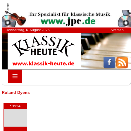
Anzeige
Donnerstag, 6. August 2026
Sitemap
≡
≡
Roland Dyens
* 1954