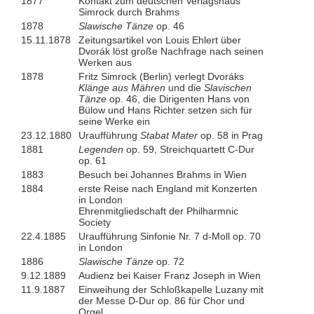
1877
Kontakt zum deutschen Verlagshaus
Simrock durch Brahms
1878
Slawische Tänze
op. 46
15.11.1878
Zeitungsartikel von Louis Ehlert über
Dvorák löst große Nachfrage nach seinen
Werken aus
1878
Fritz Simrock (Berlin) verlegt Dvoráks
Klänge aus Mähren
und die
Slavischen
Tänze
op. 46, die Dirigenten Hans von
Bülow und Hans Richter setzen sich für
seine Werke ein
23.12.1880
Uraufführung
Stabat Mater
op. 58 in Prag
1881
Legenden
op. 59, Streichquartett C-Dur
op. 61
1883
Besuch bei Johannes Brahms in Wien
1884
erste Reise nach England mit Konzerten
in London
Ehrenmitgliedschaft der Philharmnic
Society
22.4.1885
Uraufführung Sinfonie Nr. 7 d-Moll op. 70
in London
1886
Slawische Tänze
op. 72
9.12.1889
Audienz bei Kaiser Franz Joseph in Wien
11.9.1887
Einweihung der Schloßkapelle Luzany mit
der Messe D-Dur op. 86 für Chor und
Orgel