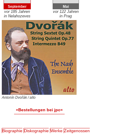
September
Mai
vor 185 Jahren
vor 122 Jahren
in Nelahozeves
in Prag
Antonín Dvořák / alto
»Bestellungen bei jpc«
Biographie
Diskographie
Werke
Zeitgenossen