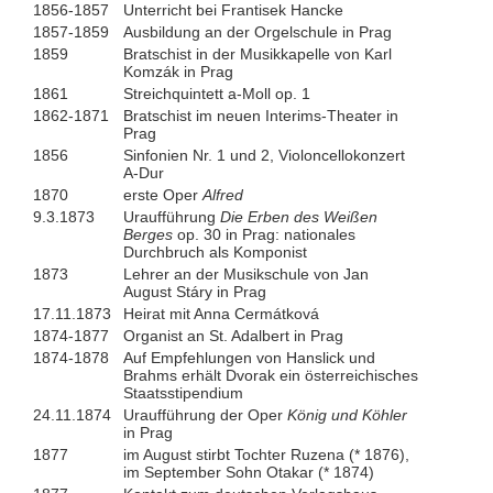
1856-1857
Unterricht bei Frantisek Hancke
1857-1859
Ausbildung an der Orgelschule in Prag
1859
Bratschist in der Musikkapelle von Karl
Komzák in Prag
1861
Streichquintett a-Moll op. 1
1862-1871
Bratschist im neuen Interims-Theater in
Prag
1856
Sinfonien Nr. 1 und 2, Violoncellokonzert
A-Dur
1870
erste Oper
Alfred
9.3.1873
Uraufführung
Die Erben des Weißen
Berges
op. 30 in Prag: nationales
Durchbruch als Komponist
1873
Lehrer an der Musikschule von Jan
August Stáry in Prag
17.11.1873
Heirat mit Anna Cermátková
1874-1877
Organist an St. Adalbert in Prag
1874-1878
Auf Empfehlungen von Hanslick und
Brahms erhält Dvorak ein österreichisches
Staatsstipendium
24.11.1874
Uraufführung der Oper
König und Köhler
in Prag
1877
im August stirbt Tochter Ruzena (* 1876),
im September Sohn Otakar (* 1874)