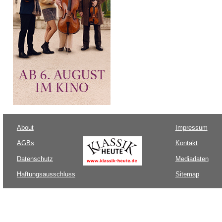
About
Impressum
AGBs
Kontakt
Datenschutz
Mediadaten
Haftungsausschluss
Sitemap