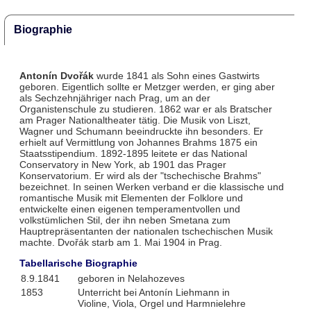
Biographie
Antonín Dvořák
wurde 1841 als Sohn eines Gastwirts
geboren. Eigentlich sollte er Metzger werden, er ging aber
als Sechzehnjähriger nach Prag, um an der
Organistenschule zu studieren. 1862 war er als Bratscher
am Prager Nationaltheater tätig. Die Musik von Liszt,
Wagner und Schumann beeindruckte ihn besonders. Er
erhielt auf Vermittlung von Johannes Brahms 1875 ein
Staatsstipendium. 1892-1895 leitete er das National
Conservatory in New York, ab 1901 das Prager
Konservatorium. Er wird als der "tschechische Brahms"
bezeichnet. In seinen Werken verband er die klassische und
romantische Musik mit Elementen der Folklore und
entwickelte einen eigenen temperamentvollen und
volkstümlichen Stil, der ihn neben Smetana zum
Hauptrepräsentanten der nationalen tschechischen Musik
machte. Dvořák starb am 1. Mai 1904 in Prag.
Tabellarische Biographie
8.9.1841
geboren in Nelahozeves
1853
Unterricht bei Antonín Liehmann in
Violine, Viola, Orgel und Harmnielehre