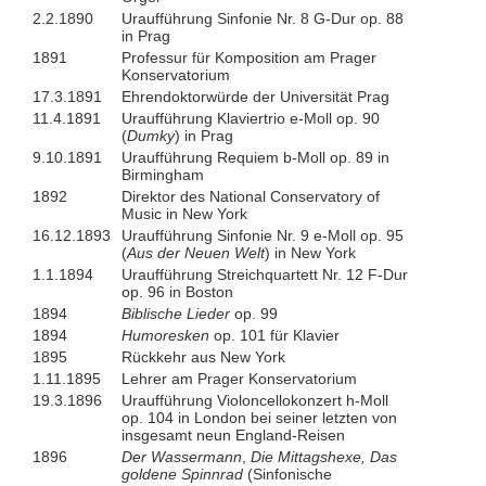
2.2.1890
Uraufführung Sinfonie Nr. 8 G-Dur op. 88
in Prag
1891
Professur für Komposition am Prager
Konservatorium
17.3.1891
Ehrendoktorwürde der Universität Prag
11.4.1891
Uraufführung Klaviertrio e-Moll op. 90
(
Dumky
) in Prag
9.10.1891
Uraufführung Requiem b-Moll op. 89 in
Birmingham
1892
Direktor des National Conservatory of
Music in New York
16.12.1893
Uraufführung Sinfonie Nr. 9 e-Moll op. 95
(
Aus der Neuen Welt
) in New York
1.1.1894
Uraufführung Streichquartett Nr. 12 F-Dur
op. 96 in Boston
1894
Biblische Lieder
op. 99
1894
Humoresken
op. 101 für Klavier
1895
Rückkehr aus New York
1.11.1895
Lehrer am Prager Konservatorium
19.3.1896
Uraufführung Violoncellokonzert h-Moll
op. 104 in London bei seiner letzten von
insgesamt neun England-Reisen
1896
Der Wassermann
,
Die Mittagshexe,
Das
goldene Spinnrad
(Sinfonische