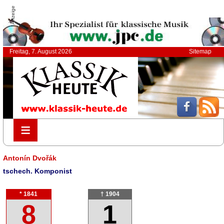
Anzeige
Freitag, 7. August 2026
Sitemap
≡
≡
Antonín Dvořák
tschech. Komponist
* 1841
† 1904
8
1