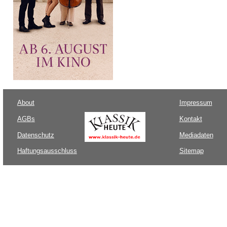
About
Impressum
AGBs
Kontakt
Datenschutz
Mediadaten
Haftungsausschluss
Sitemap