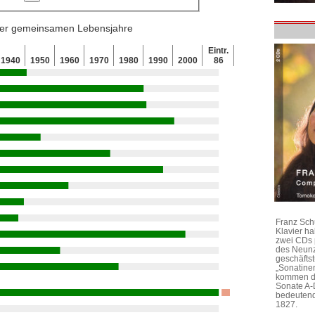
 der gemeinsamen Lebensjahre
Eintr.
1940
1950
1960
1970
1980
1990
2000
86
Franz Sch
Klavier h
zwei CDs 
des Neunz
geschäftst
„Sonatine
kommen di
Sonate A-
bedeutend
1827.