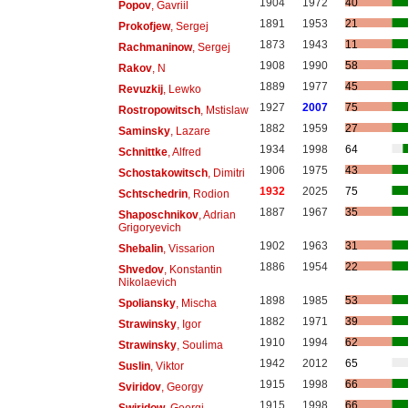
1904
1972
40
Popov
, Gavriil
1891
1953
21
Prokofjew
, Sergej
1873
1943
11
Rachmaninow
, Sergej
1908
1990
58
Rakov
, N
1889
1977
45
Revuzkij
, Lewko
1927
2007
75
Rostropowitsch
, Mstislaw
1882
1959
27
Saminsky
, Lazare
1934
1998
64
Schnittke
, Alfred
1906
1975
43
Schostakowitsch
, Dimitri
1932
2025
75
Schtschedrin
, Rodion
1887
1967
35
Shaposchnikov
, Adrian
Grigoryevich
1902
1963
31
Shebalin
, Vissarion
1886
1954
22
Shvedov
, Konstantin
Nikolaevich
1898
1985
53
Spoliansky
, Mischa
1882
1971
39
Strawinsky
, Igor
1910
1994
62
Strawinsky
, Soulima
1942
2012
65
Suslin
, Viktor
1915
1998
66
Sviridov
, Georgy
1915
1998
66
Swiridow
, Georgi