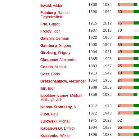
1860
1935
3
Ewald
, Viktor
1890
1962
30
Feinberg
, Samuil
Evgenievitch
1915
2012
75
Frid
, Grigori
1937
2013
70
Frolov
, Igor
1922
1966
34
Galynin
, German
1900
1967
35
Gamburg
, Grigorij
1904
1981
49
Ginzburg
, Grigory
1865
1936
4
Glasunow
, Alexander
1883
1957
25
Gnesin
, Michail
1913
1942
10
Goltz
, Boris
1864
1956
24
Gretschaninow
, Alexander
1909
1959
27
Iljin
, Igor
1859
1935
3
Ippolitov-Ivanov
, Mikhail
Mikhaylovich
1912
1973
41
Ivanov-Kramskoy
, A.
1872
1940
8
Juon
, Paul
1945
2022
62
Jurowski
, Michail
1904
1987
55
Kabalewsky
, Dimitri
1896
1938
6
Kossenko
, Wiktor