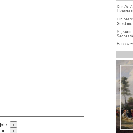
Der 75. 
Livestre
Ein beso
Giordano
9. „Komm
Sechsstä
Hannover
jahr
ahr