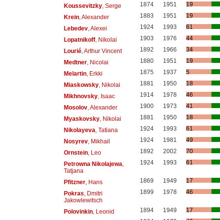
1874
1951
19
Koussevitzky
, Serge
1883
1951
19
Krein
, Alexander
1924
1993
61
Lebedev
, Alexei
1903
1976
44
Lopatnikoff
, Nikolai
1892
1966
34
Lourié
, Arthur Vincent
1880
1951
19
Medtner
, Nicolai
1875
1937
5
Melartin
, Erkki
1881
1950
18
Miaskowsky
, Nikolai
1914
1978
46
Mikhnovsky
, Isaac
1900
1973
41
Mosolov
, Alexander
1881
1950
18
Myaskovsky
, Nikolai
1924
1993
61
Nikolayeva
, Tatiana
1924
1981
49
Nosyrev
, Mikhail
1892
2002
70
Ornstein
, Leo
1924
1993
61
Petrowna Nikolajewa
,
Tatjana
1869
1949
17
Pfitzner
, Hans
1899
1978
46
Pokras
, Dmitri
Jakowlewitsch
1894
1949
17
Polovinkin
, Leonid