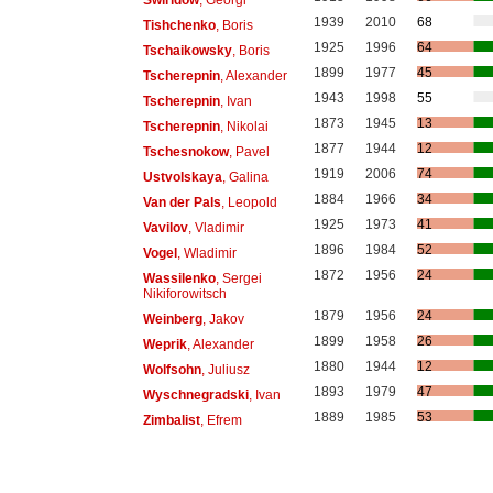
1939
2010
68
Tishchenko
, Boris
1925
1996
64
Tschaikowsky
, Boris
1899
1977
45
Tscherepnin
, Alexander
1943
1998
55
Tscherepnin
, Ivan
1873
1945
13
Tscherepnin
, Nikolai
1877
1944
12
Tschesnokow
, Pavel
1919
2006
74
Ustvolskaya
, Galina
1884
1966
34
Van der Pals
, Leopold
1925
1973
41
Vavilov
, Vladimir
1896
1984
52
Vogel
, Wladimir
1872
1956
24
Wassilenko
, Sergei
Nikiforowitsch
1879
1956
24
Weinberg
, Jakov
1899
1958
26
Weprik
, Alexander
1880
1944
12
Wolfsohn
, Juliusz
1893
1979
47
Wyschnegradski
, Ivan
1889
1985
53
Zimbalist
, Efrem