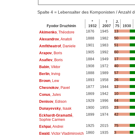
Spalte 4 = Lebensalter des Komponisten / Anzahl
*
†
J.
Fyodor Druzhinin
1932
2007
75
1930
1876
1945
13
Akimenko
, Théodore
1888
1982
50
Alexandrov
, Anatoli
1901
1983
51
Amfitheatrof
, Daniele
1905
1992
60
Arapov
, Boris
1884
1949
17
Asafiev
, Boris
1908
1972
40
Babin
, Viktor
1888
1989
57
Berlin
, Irving
1893
1958
26
Brown
, Lew
1877
1944
12
Chesnokov
, Pavel
1869
1942
10
Conus
, Jules
1929
1996
64
Denisov
, Edison
1900
1955
23
Dunayevsky
, Isaak
1899
1974
42
Eckhardt-Gramatté
,
Sophie Carmen
1925
2015
75
Eshpai
, Andrei
1860
1935
3
Ewald
, Victor Vladimirovich