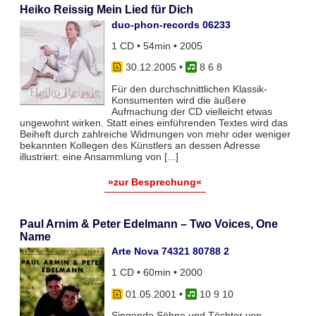
Heiko Reissig Mein Lied für Dich
duo-phon-records 06233
1 CD • 54min • 2005
30.12.2005
•
8 6 8
Für den durchschnittlichen Klassik-
Konsumenten wird die äußere
Aufmachung der CD vielleicht etwas
ungewohnt wirken. Statt eines einführenden Textes wird das
Beiheft durch zahlreiche Widmungen von mehr oder weniger
bekannten Kollegen des Künstlers an dessen Adresse
illustriert: eine Ansammlung von [...]
»zur Besprechung«
Paul Arnim & Peter Edelmann – Two Voices, One
Name
Arte Nova 74321 80788 2
1 CD • 60min • 2000
01.05.2001
•
10 9 10
Singende Söhne und Töchter von