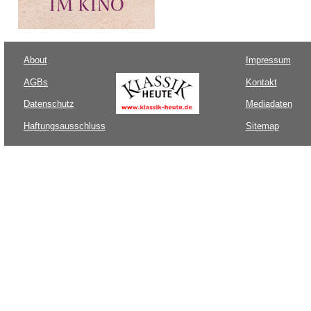
About
Impressum
AGBs
Kontakt
Datenschutz
Mediadaten
Haftungsausschluss
Sitemap