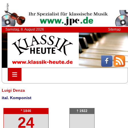
Anzeige
Samstag, 8. August 2026
Sitemap
≡
≡
Luigi Denza
ital. Komponist
* 1846
† 1922
24