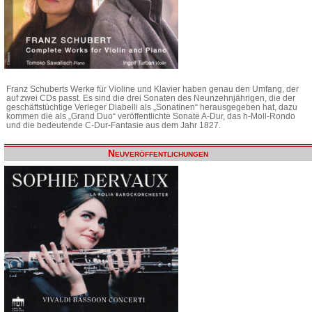
Franz Schuberts Werke für Violine und Klavier haben genau den Umfang, der
auf zwei CDs passt. Es sind die drei Sonaten des Neunzehnjährigen, die der
geschäftstüchtige Verleger Diabelli als „Sonatinen“ herausgegeben hat, dazu
kommen die als „Grand Duo“ veröffentlichte Sonate A-Dur, das h-Moll-Rondo
und die bedeutende C-Dur-Fantasie aus dem Jahr 1827.
Neuveröffentlichungen