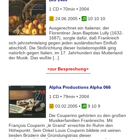
1 CD • 70min • 2004
24.06.2005
•
10 10 10
Ausgerechnet ein Italiener, der
Florentiner Jean-Baptiste Lully (1632-
1687), sorgte dafür, daß Frankreich
sich jahrzehntelang gegen jeden ausländischen Einfluß
abschloß. Die Stoßrichtung dieser Isolationspolitik ging
natürlich gegen Italien, im 17. Jahrhundert das Mutterland
der Musik. Das wußte [...]
»zur Besprechung«
Alpha Productions Alpha 066
1 CD • 79min • 2004
03.02.2005
•
9 10 9
Die Couperins gehörten zu den großen
Musikerfamilien Frankreichs. Mit
François Couperin „le Grand“ erreichte ihr Ruhm den
Höhepunkt. Sein Onkel Louis Couperin bildete mit seinen
beiden Brüdern die Gründungstrias dieser