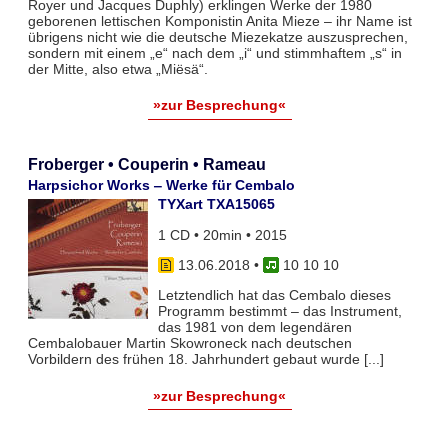
Royer und Jacques Duphly) erklingen Werke der 1980
geborenen lettischen Komponistin Anita Mieze – ihr Name ist
übrigens nicht wie die deutsche Miezekatze auszusprechen,
sondern mit einem „e“ nach dem „i“ und stimmhaftem „s“ in
der Mitte, also etwa „Miësä“.
»zur Besprechung«
Froberger • Couperin • Rameau
Harpsichor Works ‒ Werke für Cembalo
TYXart TXA15065
1 CD • 20min • 2015
13.06.2018
•
10 10 10
Letztendlich hat das Cembalo dieses
Programm bestimmt – das Instrument,
das 1981 von dem legendären
Cembalobauer Martin Skowroneck nach deutschen
Vorbildern des frühen 18. Jahrhundert gebaut wurde [...]
»zur Besprechung«