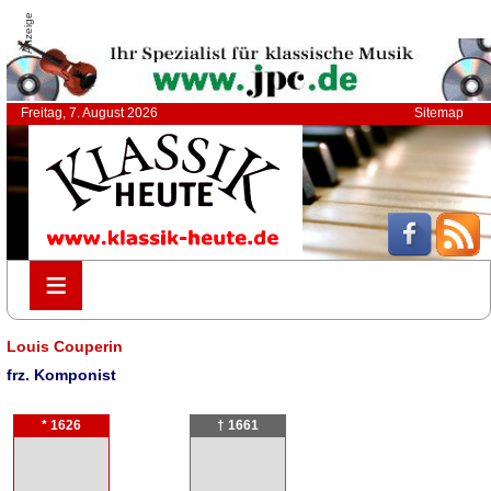
Anzeige
Freitag, 7. August 2026
Sitemap
≡
≡
Louis Couperin
frz. Komponist
* 1626
† 1661