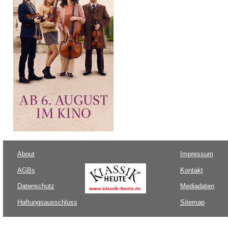
About
Impressum
AGBs
Kontakt
Datenschutz
Mediadaten
Haftungsausschluss
Sitemap