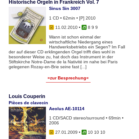
Historische Orgeln in Frankreich Vol. 7
Sinus Sin 3007
1 CD • 62min • [P] 2010
11.02.2010
•
8 9 9
Wann ist schon einmal der
wirtschaftliche Niedergang eines
Handwerksbetriebs ein Segen? Im Fall
der auf dieser CD erklingenden Orgel trifft dies wohl in
besonderer Weise zu, hat doch das Instrument in der
Stiftskirche Notre-Dame de la Nativité im nahe bei Paris
gelegenen Rozay-en-Brie seine fast [...]
»zur Besprechung«
Louis Couperin
Pièces de clavecin
Aeolus AE-10114
1 CD/SACD stereo/surround • 69min •
2006
27.01.2009
•
10 10 10