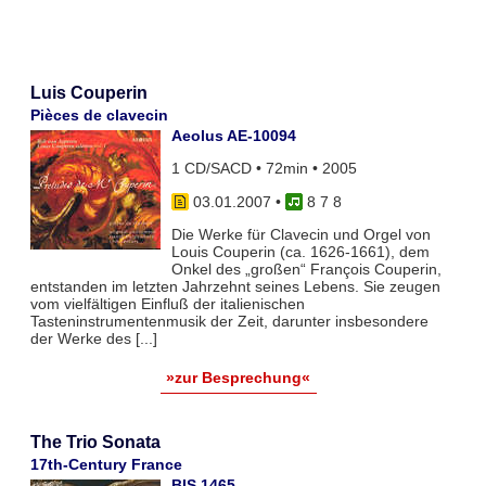
Luis Couperin
Pièces de clavecin
Aeolus AE-10094
1 CD/SACD • 72min • 2005
03.01.2007
•
8 7 8
Die Werke für Clavecin und Orgel von
Louis Couperin (ca. 1626-1661), dem
Onkel des „großen“ François Couperin,
entstanden im letzten Jahrzehnt seines Lebens. Sie zeugen
vom vielfältigen Einfluß der italienischen
Tasteninstrumentenmusik der Zeit, darunter insbesondere
der Werke des [...]
»zur Besprechung«
The Trio Sonata
17th-Century France
BIS 1465