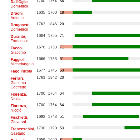
1700
1764
64
Dall'Oglio
,
Domenico
1635
1700
18
Draghi
,
Antonio
1763
1846
20
Dragonetti
,
Domenico
1684
1755
71
Durante
,
Francesco
1676
1753
71
Facco
,
Giacomo
1666
1733
51
Faggioli
,
Michelangelo
1677
1745
63
Fago
, Nicola
1763
1842
20
Ferrari
,
Giacomo
Gotifredo
1700
1764
64
Fiorenza
,
Nicola
1700
1764
64
Fiorenza
,
Nicolò
1692
1743
51
Fischietti
,
Giovanni
1730
1790
53
Franceschini
,
Gaetano
1659
1690
8