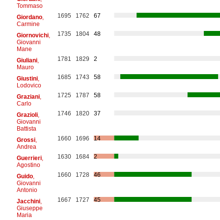
Tommaso
1695
1762
67
Giordano
,
Carmine
1735
1804
48
Giornovichi
,
Giovanni
Mane
1781
1829
2
Giuliani
,
Mauro
1685
1743
58
Giustini
,
Lodovico
1725
1787
58
Graziani
,
Carlo
1746
1820
37
Grazioli
,
Giovanni
Battista
1660
1696
14
Grossi
,
Andrea
1630
1684
2
Guerrieri
,
Agostino
1660
1728
46
Guido
,
Giovanni
Antonio
1667
1727
45
Jacchini
,
Giuseppe
Maria