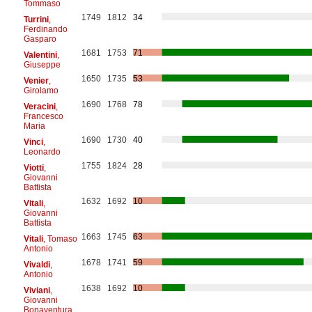
Tommaso
1749
1812
34
Turrini
,
Ferdinando
Gasparo
1681
1753
71
Valentini
,
Giuseppe
1650
1735
53
Venier
,
Girolamo
1690
1768
78
Veracini
,
Francesco
Maria
1690
1730
40
Vinci
,
Leonardo
1755
1824
28
Viotti
,
Giovanni
Battista
1632
1692
10
Vitali
,
Giovanni
Battista
1663
1745
63
Vitali
, Tomaso
Antonio
1678
1741
59
Vivaldi
,
Antonio
1638
1692
10
Viviani
,
Giovanni
Bonaventura