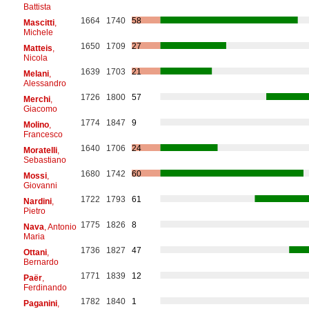
Battista
1664
1740
58
Mascitti
,
Michele
1650
1709
27
Matteis
,
Nicola
1639
1703
21
Melani
,
Alessandro
1726
1800
57
Merchi
,
Giacomo
1774
1847
9
Molino
,
Francesco
1640
1706
24
Moratelli
,
Sebastiano
1680
1742
60
Mossi
,
Giovanni
1722
1793
61
Nardini
,
Pietro
1775
1826
8
Nava
, Antonio
Maria
1736
1827
47
Ottani
,
Bernardo
1771
1839
12
Paër
,
Ferdinando
1782
1840
1
Paganini
,