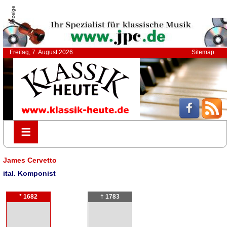
Anzeige
Freitag, 7. August 2026
Sitemap
≡
≡
James Cervetto
ital. Komponist
* 1682
† 1783