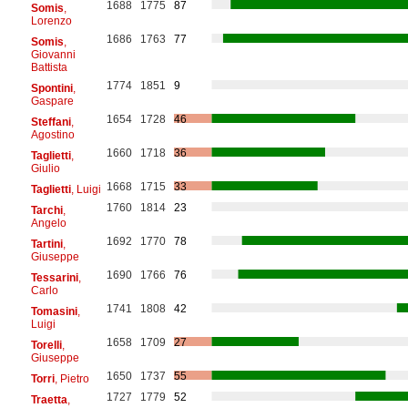
1688
1775
87
Somis
,
Lorenzo
1686
1763
77
Somis
,
Giovanni
Battista
1774
1851
9
Spontini
,
Gaspare
1654
1728
46
Steffani
,
Agostino
1660
1718
36
Taglietti
,
Giulio
1668
1715
33
Taglietti
, Luigi
1760
1814
23
Tarchi
,
Angelo
1692
1770
78
Tartini
,
Giuseppe
1690
1766
76
Tessarini
,
Carlo
1741
1808
42
Tomasini
,
Luigi
1658
1709
27
Torelli
,
Giuseppe
1650
1737
55
Torri
, Pietro
1727
1779
52
Traetta
,