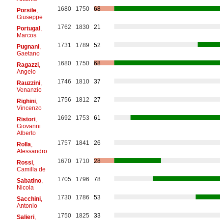
1680
1750
68
Porsile
,
Giuseppe
1762
1830
21
Portugal
,
Marcos
1731
1789
52
Pugnani
,
Gaetano
1680
1750
68
Ragazzi
,
Angelo
1746
1810
37
Rauzzini
,
Venanzio
1756
1812
27
Righini
,
Vincenzo
1692
1753
61
Ristori
,
Giovanni
Alberto
1757
1841
26
Rolla
,
Alessandro
1670
1710
28
Rossi
,
Camilla de
1705
1796
78
Sabatino
,
Nicola
1730
1786
53
Sacchini
,
Antonio
1750
1825
33
Salieri
,