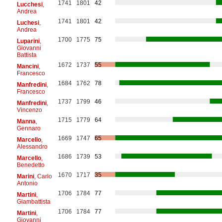
1741
1801
42
Lucchesi
,
Andrea
1741
1801
42
Luchesi
,
Andrea
1700
1775
75
Luparini
,
Giovanni
Battista
1672
1737
55
Mancini
,
Francesco
1684
1762
78
Manfredini
,
Francesco
1737
1799
46
Manfredini
,
Vincenzo
1715
1779
64
Manna
,
Gennaro
1669
1747
65
Marcello
,
Alessandro
1686
1739
53
Marcello
,
Benedetto
1670
1717
35
Marini
, Carlo
Antonio
1706
1784
77
Martini
,
Giambattista
1706
1784
77
Martini
,
Giovanni