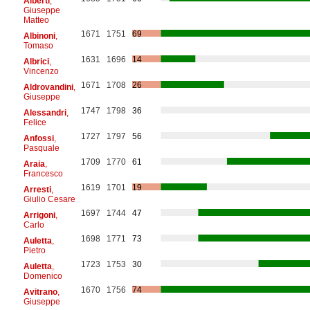
Alberti
,
Giuseppe
Matteo
1671
1751
69
Albinoni
,
Tomaso
1631
1696
14
Albrici
,
Vincenzo
1671
1708
26
Aldrovandini
,
Giuseppe
1747
1798
36
Alessandri
,
Felice
1727
1797
56
Anfossi
,
Pasquale
1709
1770
61
Araia
,
Francesco
1619
1701
19
Arresti
,
Giulio Cesare
1697
1744
47
Arrigoni
,
Carlo
1698
1771
73
Auletta
,
Pietro
1723
1753
30
Auletta
,
Domenico
1670
1756
74
Avitrano
,
Giuseppe