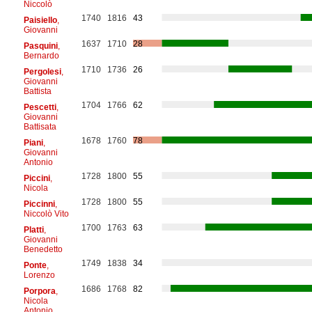
Niccolò
1740
1816
43
Paisiello
,
Giovanni
1637
1710
28
Pasquini
,
Bernardo
1710
1736
26
Pergolesi
,
Giovanni
Battista
1704
1766
62
Pescetti
,
Giovanni
Battisata
1678
1760
78
Piani
,
Giovanni
Antonio
1728
1800
55
Piccini
,
Nicola
1728
1800
55
Piccinni
,
Niccolò Vito
1700
1763
63
Platti
,
Giovanni
Benedetto
1749
1838
34
Ponte
,
Lorenzo
1686
1768
82
Porpora
,
Nicola
Antonio