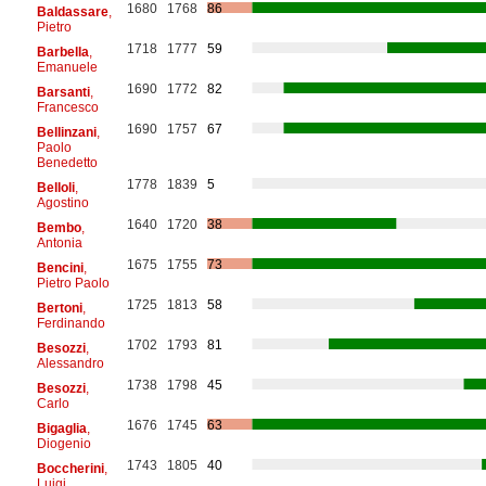
1680
1768
86
Baldassare
,
Pietro
1718
1777
59
Barbella
,
Emanuele
1690
1772
82
Barsanti
,
Francesco
1690
1757
67
Bellinzani
,
Paolo
Benedetto
1778
1839
5
Belloli
,
Agostino
1640
1720
38
Bembo
,
Antonia
1675
1755
73
Bencini
,
Pietro Paolo
1725
1813
58
Bertoni
,
Ferdinando
1702
1793
81
Besozzi
,
Alessandro
1738
1798
45
Besozzi
,
Carlo
1676
1745
63
Bigaglia
,
Diogenio
1743
1805
40
Boccherini
,
Luigi