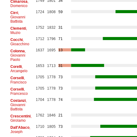
1749
1801
34
Cimarosa
,
Domenico
1724
1808
59
Cirri
,
Giovanni
Battista
1752
1832
31
Clementi
,
Muzio
1712
1796
71
Cocchi
,
Gioacchino
1637
1695
13
Colonna
,
Giovanni
Paolo
1653
1713
31
Corelli
,
Arcangelo
1705
1778
73
Corselli
,
Francisco
1705
1778
73
Corselli
,
Francesco
1704
1778
74
Costanzi
,
Giovanni
Battista
1762
1846
21
Crescentini
,
Girolamo
1710
1805
73
Dall'Abaco
,
Joseph