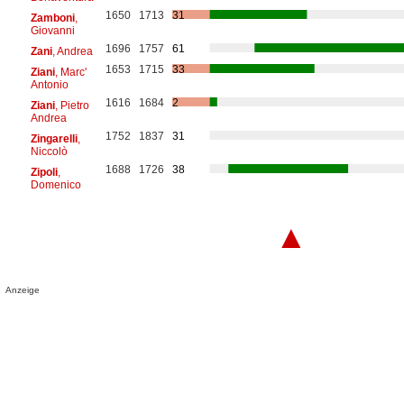
1650
1713
31
Zamboni
,
Giovanni
1696
1757
61
Zani
, Andrea
1653
1715
33
Ziani
, Marc'
Antonio
1616
1684
2
Ziani
, Pietro
Andrea
1752
1837
31
Zingarelli
,
Niccolò
1688
1726
38
Zipoli
,
Domenico
▲
Anzeige