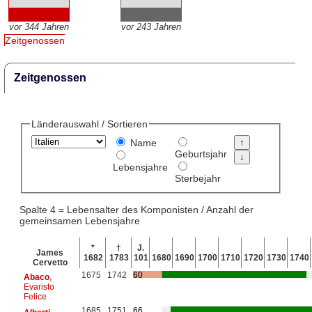
vor 344 Jahren
vor 243 Jahren
Zeitgenossen
Zeitgenossen
Länderauswahl / Sortieren
Name
Geburtsjahr
Lebensjahre
Sterbejahr
Spalte 4 = Lebensalter des Komponisten / Anzahl der
gemeinsamen Lebensjahre
*
†
J.
James
1682
1783
101
1680
1690
1700
1710
1720
1730
1740
Cervetto
1675
1742
60
Abaco
,
Evaristo
Felice
1685
1751
66