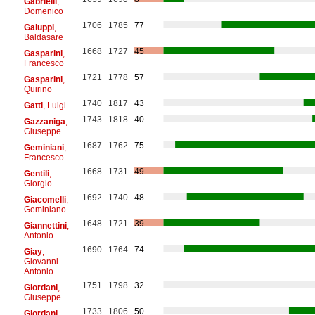
Gabrielli
,
Domenico
1706
1785
77
Galuppi
,
Baldasare
1668
1727
45
Gasparini
,
Francesco
1721
1778
57
Gasparini
,
Quirino
1740
1817
43
Gatti
, Luigi
1743
1818
40
Gazzaniga
,
Giuseppe
1687
1762
75
Geminiani
,
Francesco
1668
1731
49
Gentili
,
Giorgio
1692
1740
48
Giacomelli
,
Geminiano
1648
1721
39
Giannettini
,
Antonio
1690
1764
74
Giay
,
Giovanni
Antonio
1751
1798
32
Giordani
,
Giuseppe
1733
1806
50
Giordani
,