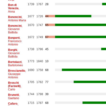
1739
1767
28
Bon di
Venezia
,
Anna
1677
1726
44
Bononcini
,
Antonio Maria
1670
1747
65
Bononcini
,
Giovanni
Battista
1672
1749
67
Bonporti
,
Francesco
Antonio
1738
1796
45
Borghi
,
Giovanni
Battista
1773
1840
10
Bortolazzi
,
Bartolomeo
1690
1758
68
Brescianello
,
Giuseppe
Antonio
1705
1782
77
Broschi
(Farinelli)
,
Carlo
1744
1798
39
Brunetti
,
Gaetano
1715
1787
68
Cafaro
,