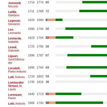
1714
1774
60
Jommelli
,
Niccolò
1711
1788
72
Latilla
,
Gaetano
1626
1690
8
Legrenzi
,
Giovanni
1694
1744
50
Leo
,
Leonardo
1620
1704
22
Leonarda
,
Isabella
1725
1790
58
Leoné
,
Gabriele
1696
1787
87
Liguori
,
Sant'Alfonso
dei
1695
1764
69
Locatelli
,
Pietro Antonio
1724
1802
59
Lolli
, Antonio
1745
1818
38
Lombardini
Sirmen
, M.
Laura
1640
1713
31
Lorenzani
,
Paolo
1666
1740
58
Lotti
, Antonio