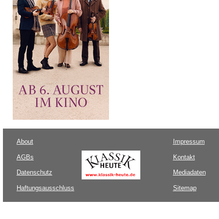
About
Impressum
AGBs
Kontakt
Datenschutz
Mediadaten
Haftungsausschluss
Sitemap