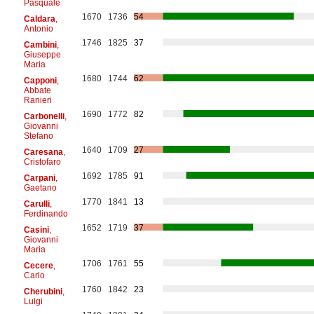
Pasquale
1670
1736
54
Caldara
,
Antonio
1746
1825
37
Cambini
,
Giuseppe
Maria
1680
1744
62
Capponi
,
Abbate
Ranieri
1690
1772
82
Carbonelli
,
Giovanni
Stefano
1640
1709
27
Caresana
,
Cristofaro
1692
1785
91
Carpani
,
Gaetano
1770
1841
13
Carulli
,
Ferdinando
1652
1719
37
Casini
,
Giovanni
Maria
1706
1761
55
Cecere
,
Carlo
1760
1842
23
Cherubini
,
Luigi