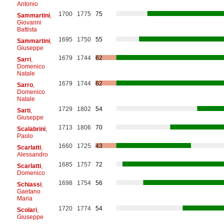
Antonio
1700
1775
75
Sammartini
,
Giovanni
Battista
1695
1750
55
Sammartini
,
Giuseppe
1679
1744
62
Sarri
,
Domenico
Natale
1679
1744
62
Sarro
,
Domenico
Natale
1729
1802
54
Sarti
,
Giuseppe
1713
1806
70
Scalabrini
,
Paolo
1660
1725
43
Scarlatti
,
Alessandro
1685
1757
72
Scarlatti
,
Domenico
1698
1754
56
Schiassi
,
Gaetano
Maria
1720
1774
54
Scolari
,
Giuseppe