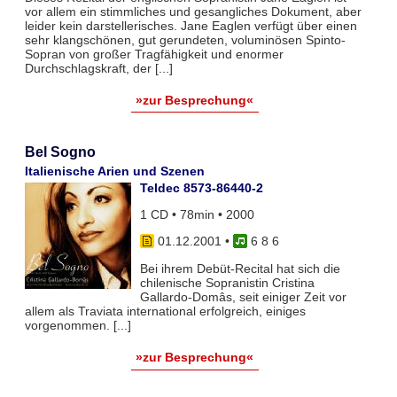
vor allem ein stimmliches und gesangliches Dokument, aber
leider kein darstellerisches. Jane Eaglen verfügt über einen
sehr klangschönen, gut gerundeten, voluminösen Spinto-
Sopran von großer Tragfähigkeit und enormer
Durchschlagskraft, der [...]
»zur Besprechung«
Bel Sogno
Italienische Arien und Szenen
Teldec 8573-86440-2
1 CD • 78min • 2000
01.12.2001
•
6 8 6
Bei ihrem Debüt-Recital hat sich die
chilenische Sopranistin Cristina
Gallardo-Domâs, seit einiger Zeit vor
allem als Traviata international erfolgreich, einiges
vorgenommen. [...]
»zur Besprechung«