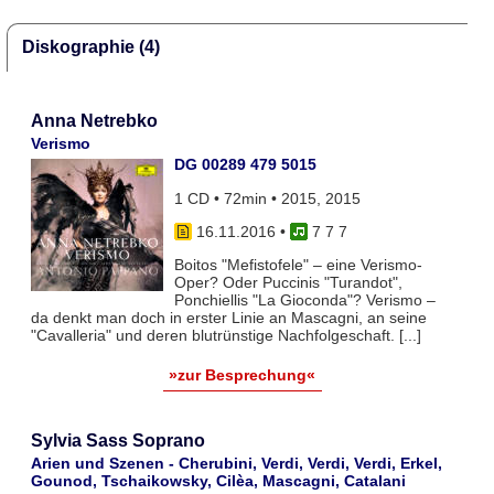
Diskographie (4)
Anna Netrebko
Verismo
DG 00289 479 5015
1 CD • 72min • 2015, 2015
16.11.2016
•
7 7 7
Boitos "Mefistofele" – eine Verismo-
Oper? Oder Puccinis "Turandot",
Ponchiellis "La Gioconda"? Verismo –
da denkt man doch in erster Linie an Mascagni, an seine
"Cavalleria" und deren blutrünstige Nachfolgeschaft. [...]
»zur Besprechung«
Sylvia Sass Soprano
Arien und Szenen - Cherubini, Verdi, Verdi, Verdi, Erkel,
Gounod, Tschaikowsky, Cilèa, Mascagni, Catalani