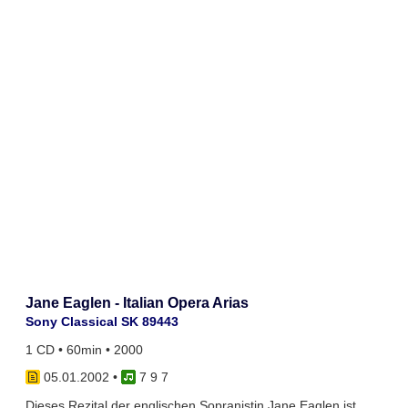
Jane Eaglen - Italian Opera Arias
Sony Classical SK 89443
1 CD • 60min • 2000
05.01.2002
•
7 9 7
Dieses Rezital der englischen Sopranistin Jane Eaglen ist