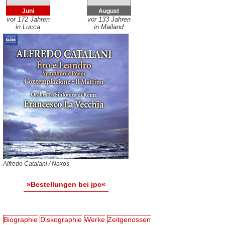
Juni
August
vor 172 Jahren
vor 133 Jahren
in Lucca
in Mailand
Alfredo Catalani / Naxos
»Bestellungen bei jpc«
Biographie
Diskographie
Werke
Zeitgenossen