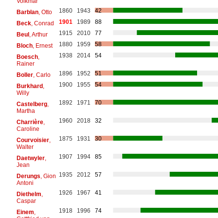
Volkmar
1860
1943
42
Barblan
, Otto
1901
1989
88
Beck
, Conrad
1915
2010
77
Beul
, Arthur
1880
1959
58
Bloch
, Ernest
1938
2014
54
Boesch
,
Rainer
1896
1952
51
Boller
, Carlo
1900
1955
54
Burkhard
,
Willy
1892
1971
70
Castelberg
,
Martha
1960
2018
32
Charrière
,
Caroline
1875
1931
30
Courvoisier
,
Walter
1907
1994
85
Daetwyler
,
Jean
1935
2012
57
Derungs
, Gion
Antoni
1926
1967
41
Diethelm
,
Caspar
1918
1996
74
Einem
,