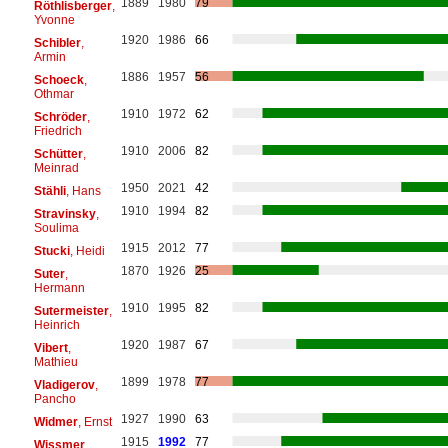
1889
1980
79
Röthlisberger
,
Yvonne
1920
1986
66
Schibler
,
Armin
1886
1957
56
Schoeck
,
Othmar
1910
1972
62
Schröder
,
Friedrich
1910
2006
82
Schütter
,
Meinrad
1950
2021
42
Stähli
, Hans
1910
1994
82
Stravinsky
,
Soulima
1915
2012
77
Stucki
, Heidi
1870
1926
25
Suter
,
Hermann
1910
1995
82
Sutermeister
,
Heinrich
1920
1987
67
Vibert
,
Mathieu
1899
1978
77
Vladigerov
,
Pancho
1927
1990
63
Widmer
, Ernst
1915
1992
77
Wissmer
,