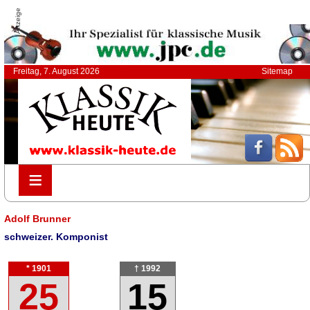
Anzeige
Freitag, 7. August 2026
Sitemap
≡
≡
Adolf Brunner
schweizer. Komponist
* 1901
† 1992
25
15