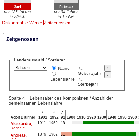
Juni
Februar
vor 125 Jahren
vor 34 Jahren
in Zürich
in Thalwil
Diskographie
Werke
Zeitgenossen
Zeitgenossen
Länderauswahl / Sortieren
Name
Geburtsjahr
Lebensjahre
Sterbejahr
Spalte 4 = Lebensalter des Komponisten / Anzahl der
gemeinsamen Lebensjahre
*
†
J.
Adolf Brunner
1901
1992
91
1900
1910
1920
1930
1940
1950
1960
1911
1959
48
Alessandro
,
Raffaele
1879
1962
61
Andreae
,