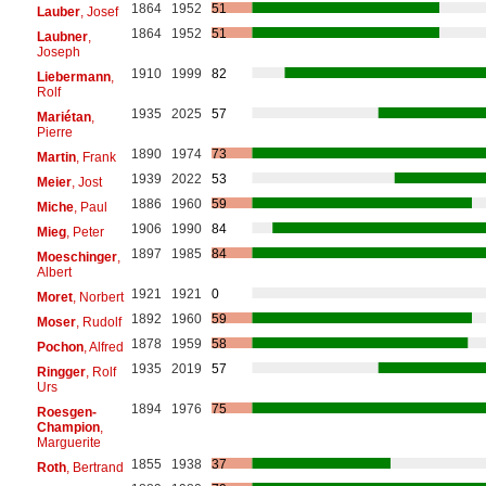
1864
1952
51
Lauber
, Josef
1864
1952
51
Laubner
,
Joseph
1910
1999
82
Liebermann
,
Rolf
1935
2025
57
Mariétan
,
Pierre
1890
1974
73
Martin
, Frank
1939
2022
53
Meier
, Jost
1886
1960
59
Miche
, Paul
1906
1990
84
Mieg
, Peter
1897
1985
84
Moeschinger
,
Albert
1921
1921
0
Moret
, Norbert
1892
1960
59
Moser
, Rudolf
1878
1959
58
Pochon
, Alfred
1935
2019
57
Ringger
, Rolf
Urs
1894
1976
75
Roesgen-
Champion
,
Marguerite
1855
1938
37
Roth
, Bertrand