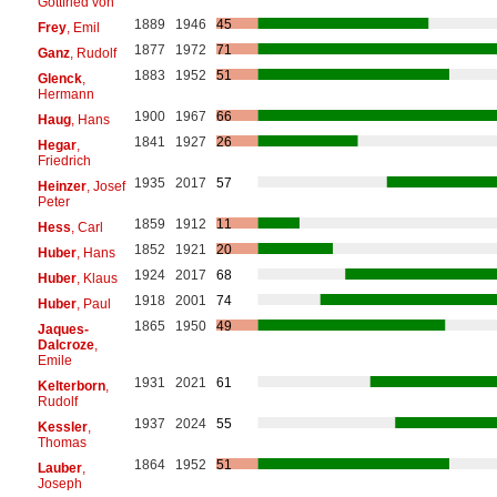
Gottfried von
1889
1946
45
Frey
, Emil
1877
1972
71
Ganz
, Rudolf
1883
1952
51
Glenck
,
Hermann
1900
1967
66
Haug
, Hans
1841
1927
26
Hegar
,
Friedrich
1935
2017
57
Heinzer
, Josef
Peter
1859
1912
11
Hess
, Carl
1852
1921
20
Huber
, Hans
1924
2017
68
Huber
, Klaus
1918
2001
74
Huber
, Paul
1865
1950
49
Jaques-
Dalcroze
,
Emile
1931
2021
61
Kelterborn
,
Rudolf
1937
2024
55
Kessler
,
Thomas
1864
1952
51
Lauber
,
Joseph