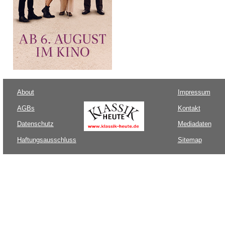
About
Impressum
AGBs
Kontakt
Datenschutz
Mediadaten
Haftungsausschluss
Sitemap