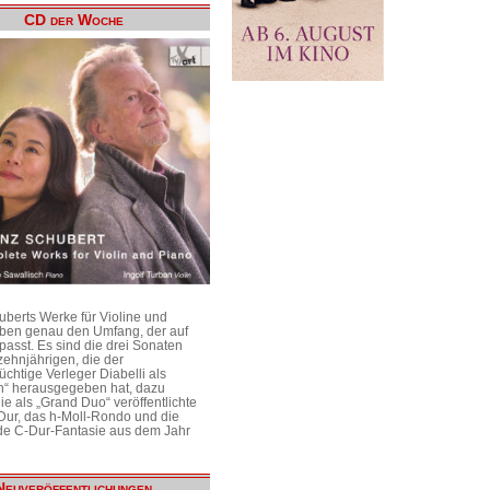
CD der Woche
uberts Werke für Violine und
aben genau den Umfang, der auf
passt. Es sind die drei Sonaten
ehnjährigen, die der
üchtige Verleger Diabelli als
n“ herausgegeben hat, dazu
e als „Grand Duo“ veröffentlichte
Dur, das h-Moll-Rondo und die
e C-Dur-Fantasie aus dem Jahr
Neuveröffentlichungen