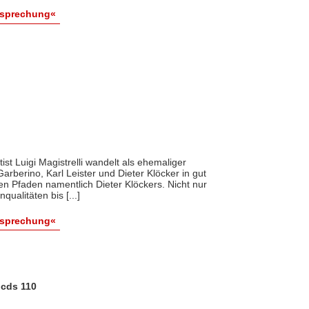
esprechung«
tist Luigi Magistrelli wandelt als ehemaliger
rberino, Karl Leister und Dieter Klöcker in gut
en Pfaden namentlich Dieter Klöckers. Nicht nur
ualitäten bis [...]
esprechung«
lcds 110