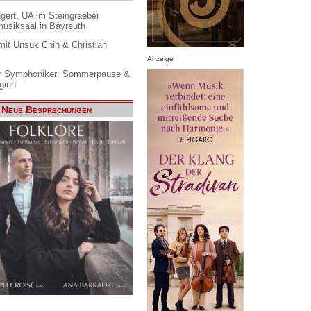
gert. UA im Steingraeber
siksaal in Bayreuth
it Unsuk Chin & Christian
Anzeige
 Symphoniker: Sommerpause &
ginn
Neue Besprechungen