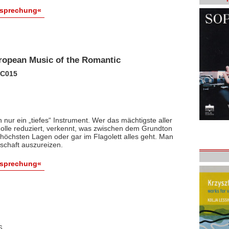
esprechung«
ropean Music of the Romantic
CC015
h nur ein „tiefes“ Instrument. Wer das mächtigste aller
Rolle reduziert, verkennt, was zwischen dem Grundton
erhöchsten Lagen oder gar im Flagolett alles geht. Man
nschaft auszureizen.
esprechung«
6