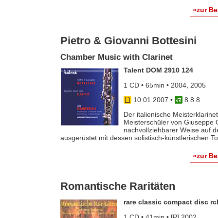
»zur B
Pietro & Giovanni Bottesini
Chamber Music with Clarinet
Talent DOM 2910 124
1 CD • 65min • 2004, 2005
10.01.2007
•
8 8 8
Der italienische Meisterklarinet
Meisterschüler von Giuseppe Ga
nachvollziehbarer Weise auf d
ausgerüstet mit dessen solistisch-künstlerischen Tonq
»zur B
Romantische Raritäten
rare classic compact disc rc
1 CD • 41min • [P] 2002