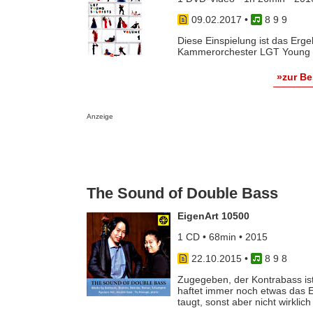
09.02.2017
•
8 9 9
Diese Einspielung ist das Erge
Kammerorchester LGT Young So
»zur B
Anzeige
The Sound of Double Bass
EigenArt 10500
1 CD • 68min • 2015
22.10.2015
•
8 9 8
Zugegeben, der Kontrabass ist
haftet immer noch etwas das Et
taugt, sonst aber nicht wirklich