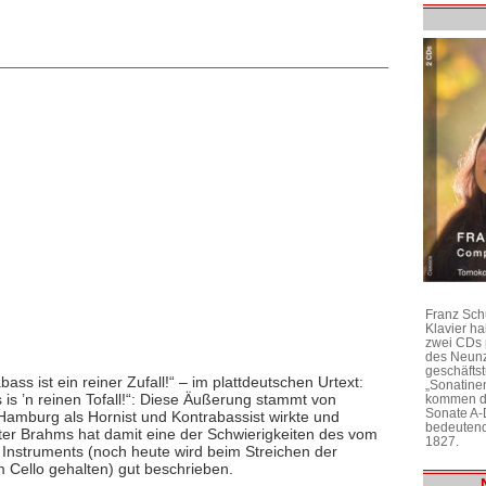
Franz Sch
Klavier h
zwei CDs 
des Neunz
geschäftst
ass ist ein reiner Zufall!“ – im plattdeutschen Urtext:
„Sonatine
 is ’n reinen Tofall!“: Diese Äußerung stammt von
kommen di
Sonate A-
amburg als Hornist und Kontrabassist wirkte und
bedeutend
er Brahms hat damit eine der Schwierigkeiten des vom
1827.
 Instruments (noch heute wird beim Streichen der
 Cello gehalten) gut beschrieben.