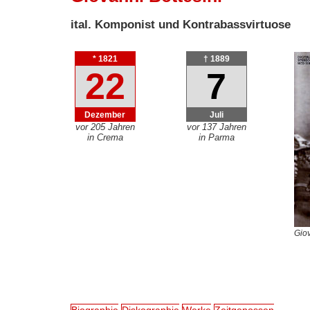
ital. Komponist und Kontrabassvirtuose
* 1821
† 1889
22
7
Dezember
Juli
vor 205 Jahren
vor 137 Jahren
in Crema
in Parma
Giov
Biographie
Diskographie
Werke
Zeitgenossen