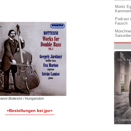
Moritz Eg
Kammermu
Podcast m
Fausch
Münchner
Saisonbe
anni Bottesini / Hungaroton
»Bestellungen bei jpc«