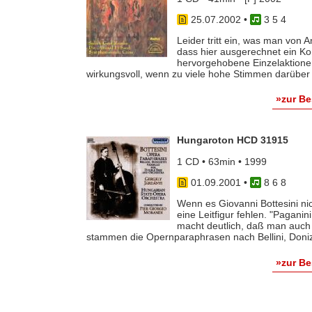
25.07.2002
•
3 5 4
Leider tritt ein, was man von 
dass hier ausgerechnet ein Kon
hervorgehobene Einzelaktionen
wirkungsvoll, wenn zu viele hohe Stimmen darüber l
»zur B
Hungaroton HCD 31915
1 CD • 63min • 1999
01.09.2001
•
8 6 8
Wenn es Giovanni Bottesini ni
eine Leitfigur fehlen. "Pagani
macht deutlich, daß man auch 
stammen die Opernparaphrasen nach Bellini, Donizet
»zur B