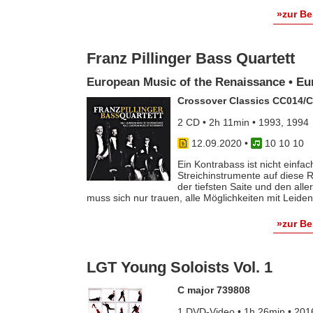
»zur B
Franz Pillinger Bass Quartett
European Music of the Renaissance • Eu
Crossover Classics CC014/
2 CD • 2h 11min • 1993, 1994
12.09.2020
•
10 10 10
Ein Kontrabass ist nicht einfac
Streichinstrumente auf diese 
der tiefsten Saite und den all
muss sich nur trauen, alle Möglichkeiten mit Leide
»zur B
LGT Young Soloists Vol. 1
C major 739808
1 DVD-Video • 1h 26min • 201