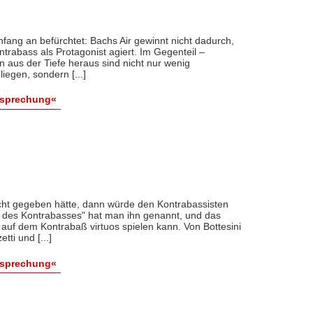
Anfang an befürchtet: Bachs Air gewinnt nicht dadurch,
trabass als Protagonist agiert. Im Gegenteil –
 aus der Tiefe heraus sind nicht nur wenig
iegen, sondern [...]
esprechung«
cht gegeben hätte, dann würde den Kontrabassisten
ni des Kontrabasses" hat man ihn genannt, und das
auf dem Kontrabaß virtuos spielen kann. Von Bottesini
ti und [...]
esprechung«