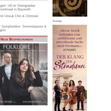
gert. UA im Steingraeber
siksaal in Bayreuth
it Unsuk Chin & Christian
Anzeige
 Symphoniker: Sommerpause &
ginn
Neue Besprechungen