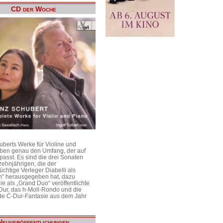
CD der Woche
uberts Werke für Violine und
aben genau den Umfang, der auf
passt. Es sind die drei Sonaten
ehnjährigen, die der
üchtige Verleger Diabelli als
n“ herausgegeben hat, dazu
e als „Grand Duo“ veröffentlichte
Dur, das h-Moll-Rondo und die
e C-Dur-Fantasie aus dem Jahr
Neuveröffentlichungen