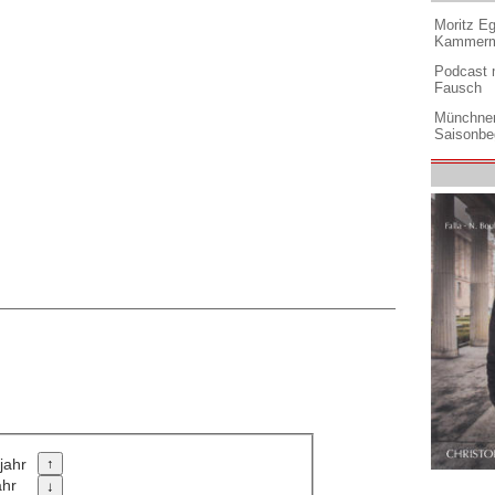
Moritz Eg
Kammermu
Podcast m
Fausch
Münchner
Saisonbe
jahr
ahr