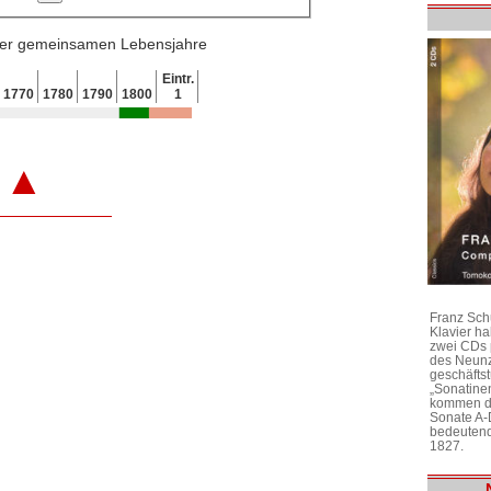
 der gemeinsamen Lebensjahre
Eintr.
1770
1780
1790
1800
1
▲
Franz Sch
Klavier h
zwei CDs 
des Neunz
geschäftst
„Sonatine
kommen di
Sonate A-
bedeutend
1827.