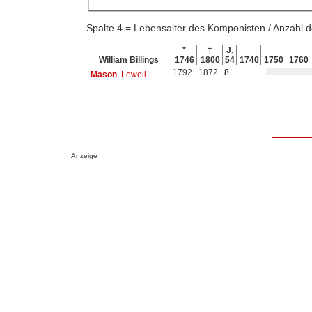
Spalte 4 = Lebensalter des Komponisten / Anzahl
*
†
J.
William Billings
1746
1800
54
1740
1750
1760
1792
1872
8
Mason
, Lowell
Anzeige