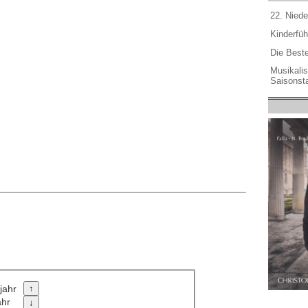
22. Niede
Kinderfüh
Die Best
Musikali
Saisonsta
jahr
ahr