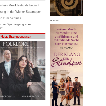
rrhein Musikfestivals beginnt
rung in der Wiener Staatsoper
en zum Schluss
Anzeige
scher Spaziergang zum
rt
Neue Besprechungen