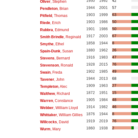
1950
1992
42
Oliver
, Stephen
1944
2001
57
Pendleton
, Brian
1903
1999
63
Pitfield
, Thomas
1903
1986
50
Riede
, Erich
1901
1986
50
Rubbra
, Edmund
1917
2003
67
Smith Brindle
, Reginald
1858
1944
8
Smythe
, Ethel
1880
1962
26
Spain-Dunk
, Susan
1916
1983
47
Stevens
, Bernard
1928
2015
76
Stevenson
, Ronald
1902
1985
49
Swain
, Freda
1944
2013
68
Tavener
, John
1909
1963
27
Templeton
, Alec
1872
1951
15
Walthew
, Richard
1905
1984
48
Warren
, Constance
1914
1982
46
Webber
, William Lloyd
1876
1944
8
Whittaker
, William Gillies
1919
2019
76
Willcocks
, David
1860
1938
2
Wurm
, Mary