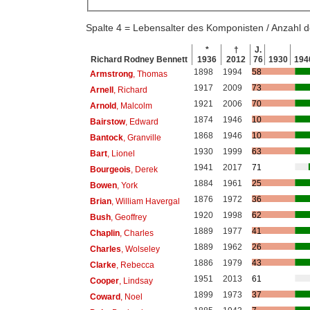
Spalte 4 = Lebensalter des Komponisten / Anzahl
*
†
J.
Richard Rodney Bennett
1936
2012
76
1930
194
1898
1994
58
Armstrong
, Thomas
1917
2009
73
Arnell
, Richard
1921
2006
70
Arnold
, Malcolm
1874
1946
10
Bairstow
, Edward
1868
1946
10
Bantock
, Granville
1930
1999
63
Bart
, Lionel
1941
2017
71
Bourgeois
, Derek
1884
1961
25
Bowen
, York
1876
1972
36
Brian
, William Havergal
1920
1998
62
Bush
, Geoffrey
1889
1977
41
Chaplin
, Charles
1889
1962
26
Charles
, Wolseley
1886
1979
43
Clarke
, Rebecca
1951
2013
61
Cooper
, Lindsay
1899
1973
37
Coward
, Noel