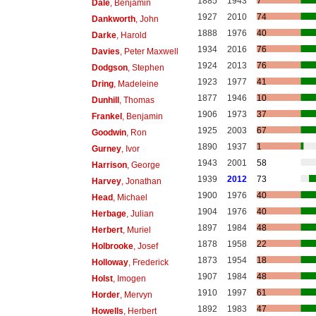
1885
1943
7
Dale
, Benjamin
1927
2010
74
Dankworth
, John
1888
1976
40
Darke
, Harold
1934
2016
76
Davies
, Peter Maxwell
1924
2013
76
Dodgson
, Stephen
1923
1977
41
Dring
, Madeleine
1877
1946
10
Dunhill
, Thomas
1906
1973
37
Frankel
, Benjamin
1925
2003
67
Goodwin
, Ron
1890
1937
1
Gurney
, Ivor
1943
2001
58
Harrison
, George
1939
2012
73
Harvey
, Jonathan
1900
1976
40
Head
, Michael
1904
1976
40
Herbage
, Julian
1897
1984
48
Herbert
, Muriel
1878
1958
22
Holbrooke
, Josef
1873
1954
18
Holloway
, Frederick
1907
1984
48
Holst
, Imogen
1910
1997
61
Horder
, Mervyn
1892
1983
47
Howells
, Herbert