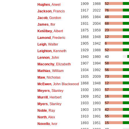
1909
1988
52
Hughes
, Arwel
1917
2022
76
Jackson
, Francis
1895
1984
48
Jacob
, Gordon
1931
2004
68
James
, Ifor
1875
1959
23
Ketèlbey
, Albert
1868
1948
12
Lamond
, Frederic
1905
1942
6
Leigh
, Walter
1929
1988
52
Leighton
, Kenneth
1940
1980
40
Lennon
, John
1907
1994
58
Maconchy
, Elizabeth
1934
1992
56
Mathias
, William
1935
2009
73
Maw
, Nicholas
1868
1948
12
McEwen
, John Blackwood
1930
1993
57
Meyers
, Stanley
1909
1952
16
Murrill
, Herbert
1933
1993
57
Myers
, Stanley
1903
1978
42
Noble
, Ray
1910
1991
55
North
, Alex
1893
1951
15
Novello
, Ivor