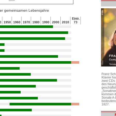
 der gemeinsamen Lebensjahre
Eintr.
0
1950
1960
1970
1980
1990
2000
2010
73
Franz Sch
Klavier h
zwei CDs 
des Neunz
geschäftst
„Sonatine
kommen di
Sonate A-
bedeutend
1827.