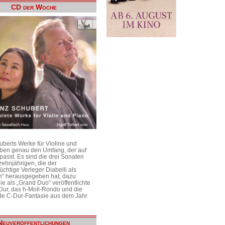
CD der Woche
uberts Werke für Violine und
aben genau den Umfang, der auf
passt. Es sind die drei Sonaten
ehnjährigen, die der
üchtige Verleger Diabelli als
n“ herausgegeben hat, dazu
e als „Grand Duo“ veröffentlichte
Dur, das h-Moll-Rondo und die
e C-Dur-Fantasie aus dem Jahr
Neuveröffentlichungen