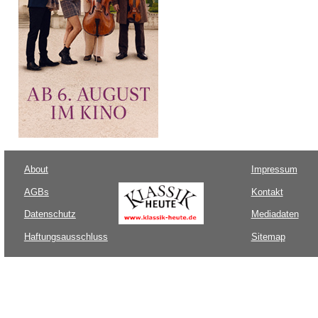
About
Impressum
AGBs
Kontakt
Datenschutz
Mediadaten
Haftungsausschluss
Sitemap