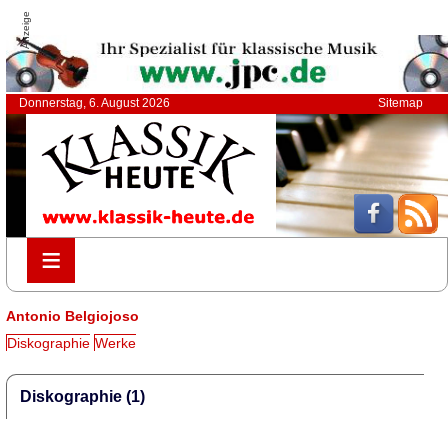
Anzeige
Donnerstag, 6. August 2026
Sitemap
≡
≡
Antonio Belgiojoso
Diskographie
Werke
Diskographie (1)