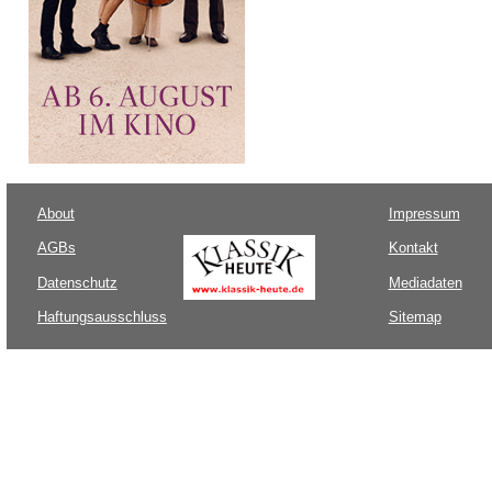
About
Impressum
AGBs
Kontakt
Datenschutz
Mediadaten
Haftungsausschluss
Sitemap