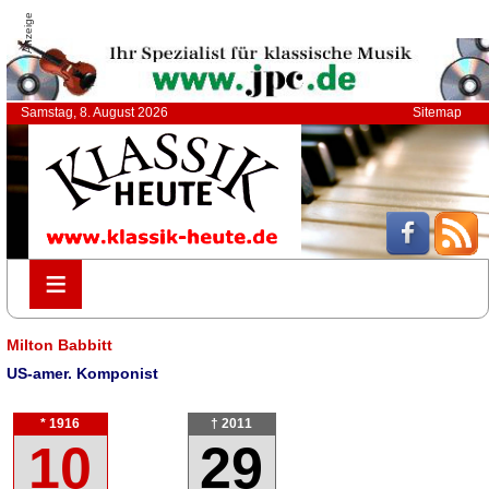
Anzeige
Samstag, 8. August 2026
Sitemap
≡
≡
Milton Babbitt
US-amer. Komponist
* 1916
† 2011
10
29