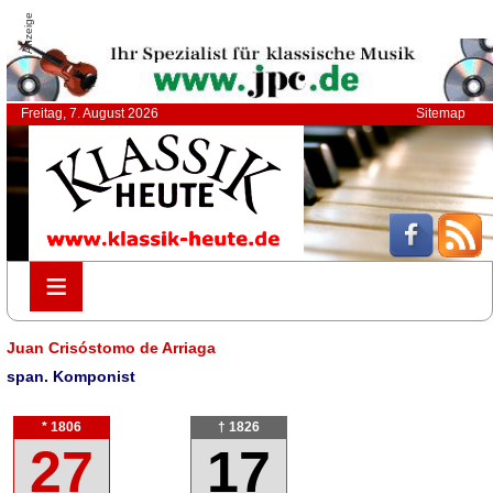
Anzeige
Freitag, 7. August 2026
Sitemap
≡
≡
Juan Crisóstomo de Arriaga
span. Komponist
* 1806
† 1826
27
17