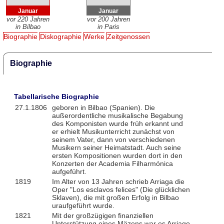
Januar
Januar
vor 220 Jahren
vor 200 Jahren
in Bilbao
in Paris
Biographie
Diskographie
Werke
Zeitgenossen
Biographie
Tabellarische Biographie
27.1.1806
geboren in Bilbao (Spanien). Die
außerordentliche musikalische Begabung
des Komponisten wurde früh erkannt und
er erhielt Musikunterricht zunächst von
seinem Vater, dann von verschiedenen
Musikern seiner Heimatstadt. Auch seine
ersten Kompositionen wurden dort in den
Konzerten der Academia Filharmónica
aufgeführt.
1819
Im Alter von 13 Jahren schrieb Arriaga die
Oper "Los esclavos felices" (Die glücklichen
Sklaven), die mit großen Erfolg in Bilbao
uraufgeführt wurde.
1821
Mit der großzügigen finanziellen
Unterstützung eines Mäzens war es Arriago