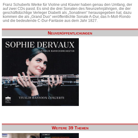
Franz Schuberts Werke für Violine und Klavier haben genau den Umfang, der
auf zwei CDs passt. Es sind die drei Sonaten des Neunzehnjährigen, die der
geschäftstüchtige Verleger Diabelli als „Sonatinen“ herausgegeben hat, dazu
kommen die als „Grand Duo“ veröffentlichte Sonate A-Dur, das h-Moll-Rondo
und die bedeutende C-Dur-Fantasie aus dem Jahr 1827.
Neuveröffentlichungen
Weitere 39 Themen