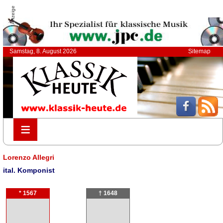
Anzeige
Samstag, 8. August 2026
Sitemap
≡
≡
Lorenzo Allegri
ital. Komponist
* 1567
† 1648