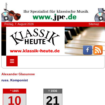
Anzeige
Freitag, 7. August 2026
Sitemap
≡
≡
Alexander Glasunow
russ. Komponist
* 1865
† 1936
10
21