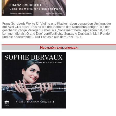
Franz Schuberts Werke für Violine und Klavier haben genau den Umfang, der
auf zwei CDs passt. Es sind die drei Sonaten des Neunzehnjährigen, die der
geschäftstüchtige Verleger Diabelli als „Sonatinen“ herausgegeben hat, dazu
kommen die als „Grand Duo“ veröffentlichte Sonate A-Dur, das h-Moll-Rondo
und die bedeutende C-Dur-Fantasie aus dem Jahr 1827.
Neuveröffentlichungen