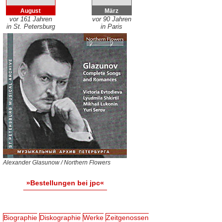
August
März
vor 161 Jahren
vor 90 Jahren
in St. Petersburg
in Paris
Alexander Glasunow / Northern Flowers
»Bestellungen bei jpc«
Biographie
Diskographie
Werke
Zeitgenossen