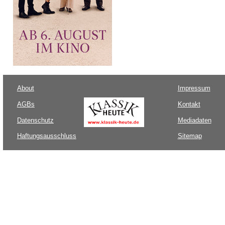
About
Impressum
AGBs
Kontakt
Datenschutz
Mediadaten
Haftungsausschluss
Sitemap