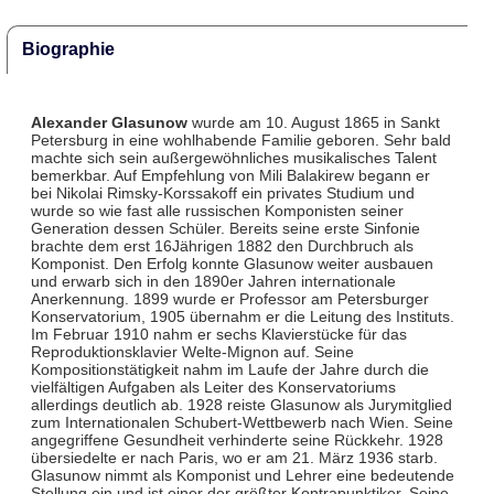
Biographie
Alexander Glasunow
wurde am 10. August 1865 in Sankt
Petersburg in eine wohlhabende Familie geboren. Sehr bald
machte sich sein außergewöhnliches musikalisches Talent
bemerkbar. Auf Empfehlung von Mili Balakirew begann er
bei Nikolai Rimsky-Korssakoff ein privates Studium und
wurde so wie fast alle russischen Komponisten seiner
Generation dessen Schüler. Bereits seine erste Sinfonie
brachte dem erst 16Jährigen 1882 den Durchbruch als
Komponist. Den Erfolg konnte Glasunow weiter ausbauen
und erwarb sich in den 1890er Jahren internationale
Anerkennung. 1899 wurde er Professor am Petersburger
Konservatorium, 1905 übernahm er die Leitung des Instituts.
Im Februar 1910 nahm er sechs Klavierstücke für das
Reproduktionsklavier Welte-Mignon auf. Seine
Kompositionstätigkeit nahm im Laufe der Jahre durch die
vielfältigen Aufgaben als Leiter des Konservatoriums
allerdings deutlich ab. 1928 reiste Glasunow als Jurymitglied
zum Internationalen Schubert-Wettbewerb nach Wien. Seine
angegriffene Gesundheit verhinderte seine Rückkehr. 1928
übersiedelte er nach Paris, wo er am 21. März 1936 starb.
Glasunow nimmt als Komponist und Lehrer eine bedeutende
Stellung ein und ist einer der größter Kontrapunktiker. Seine