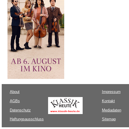
About
Impressum
AGBs
Kontakt
Datenschutz
Mediadaten
Haftungsausschluss
Sitemap