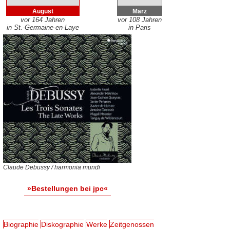
August
März
vor 164 Jahren
vor 108 Jahren
in St.-Germaine-en-Laye
in Paris
Claude Debussy / harmonia mundi
»Bestellungen bei jpc«
Biographie
Diskographie
Werke
Zeitgenossen