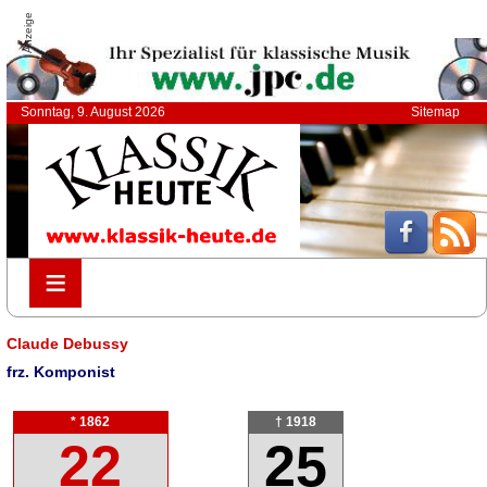
Anzeige
Sonntag, 9. August 2026
Sitemap
≡
≡
Claude Debussy
frz. Komponist
* 1862
† 1918
22
25