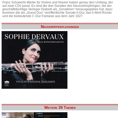
Franz Schuberts Werke für Violine und Klavier haben genau den Umfang, der
auf zwei CDs passt. Es sind die drei Sonaten des Neunzehnjährigen, die der
geschäftstüchtige Verleger Diabelli als „Sonatinen“ herausgegeben hat, dazu
kommen die als „Grand Duo“ veröffentlichte Sonate A-Dur, das h-Moll-Rondo
und die bedeutende C-Dur-Fantasie aus dem Jahr 1827.
Neuveröffentlichungen
Weitere 39 Themen