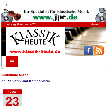
Anzeige
Samstag, 8. August 2026
Sitemap
≡
≡
Christiane Klonz
dt. Pianistin und Komponistin
* 1969
23