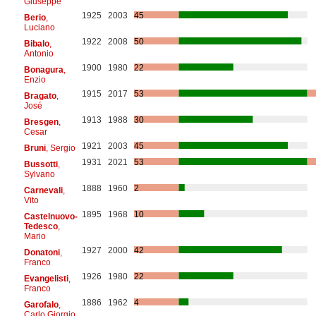
Giuseppe
1925
2003
45
Berio
,
Luciano
1922
2008
50
Bibalo
,
Antonio
1900
1980
22
Bonagura
,
Enzio
1915
2017
53
Bragato
,
José
1913
1988
30
Bresgen
,
Cesar
1921
2003
45
Bruni
, Sergio
1931
2021
53
Bussotti
,
Sylvano
1888
1960
2
Carnevali
,
Vito
1895
1968
10
Castelnuovo-
Tedesco
,
Mario
1927
2000
42
Donatoni
,
Franco
1926
1980
22
Evangelisti
,
Franco
1886
1962
4
Garofalo
,
Carlo Giorgio