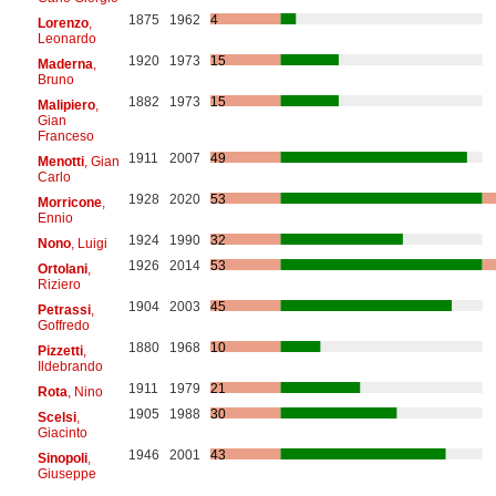
1875
1962
4
Lorenzo
,
Leonardo
1920
1973
15
Maderna
,
Bruno
1882
1973
15
Malipiero
,
Gian
Franceso
1911
2007
49
Menotti
, Gian
Carlo
1928
2020
53
Morricone
,
Ennio
1924
1990
32
Nono
, Luigi
1926
2014
53
Ortolani
,
Riziero
1904
2003
45
Petrassi
,
Goffredo
1880
1968
10
Pizzetti
,
Ildebrando
1911
1979
21
Rota
, Nino
1905
1988
30
Scelsi
,
Giacinto
1946
2001
43
Sinopoli
,
Giuseppe