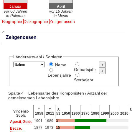
Januar
April
vor 68 Jahren
vor 15 Jahren
in Palermo
in Mesin
Biographie
Diskographie
Zeitgenossen
Zeitgenossen
Länderauswahl / Sortieren
Name
Geburtsjahr
Lebensjahre
Sterbejahr
Spalte 4 = Lebensalter des Komponisten / Anzahl der
gemeinsamen Lebensjahre
*
†
J.
E
Vincenzo
1958
2011
53
1950
1960
1970
1980
1990
2000
2010
Scola
1901
1989
31
Agosti
, Guido
1877
1973
15
Becce
,