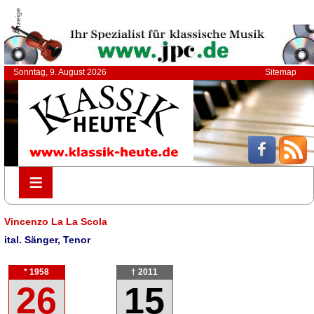
Anzeige
Sonntag, 9. August 2026
Sitemap
≡
≡
Vincenzo La La Scola
ital. Sänger, Tenor
* 1958
† 2011
26
15