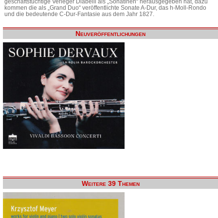
geschäftstüchtige Verleger Diabelli als „Sonatinen“ herausgegeben hat, dazu
kommen die als „Grand Duo“ veröffentlichte Sonate A-Dur, das h-Moll-Rondo
und die bedeutende C-Dur-Fantasie aus dem Jahr 1827.
Neuveröffentlichungen
Weitere 39 Themen