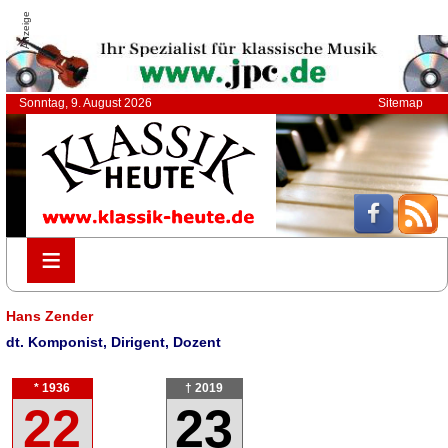
Anzeige
Sonntag, 9. August 2026
Sitemap
≡
≡
Hans Zender
dt. Komponist, Dirigent, Dozent
* 1936
† 2019
22
23