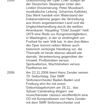
2005
Uraufführung der Oper
Chief Joseph
an
der Deutschen Staatsoper Unter den
Linden (Inszenierung: Peter Mussbach,
musikalische Leitung: Johannes Kalitzke).
Das Werk handelt vom Widerstand der
Indianerstämme gegen die Vertreibung
aus ihrem angestammten Land und die
Ungleichbehandlung durch die weißen
Amerikaner. Häuptling "Chief Joseph" hielt
1879 eine Rede vor Kongressmitgliedern,
in Washington, in der er eindringlich um
Freiheit für sein Volk bat. In den drei Akten
der Oper kommt neben fiktiver auch
historisch verbürgte Handlung vor, die
Thematik ist heute ebenso aktuell wie
damals: Verantwortung gegenüber der
Umwelt, Profitstreben versus
Spiritualismus, Machtstreben versus
Pazifismus etc.
2006
Am 22.11.2006 feiert Hans Zender seinen
70. Geburtstag. Das SWR
Sinfonieorchester Baden-Baden und
Freiburg ehrt ihn mit enem
Geburtstagskonzert am 26.11., das
Sylvain Cambreling dirigiert. swr
music/hänssler classics veröffentlicht eine
CD mit Kompositionen von Hans Zender
mit dem SWR Sinfonieorchester und