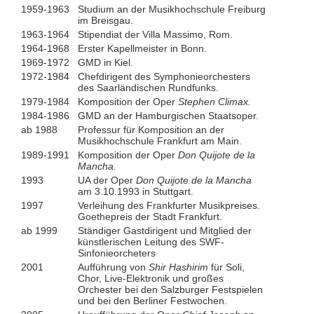
1959-1963
Studium an der Musikhochschule Freiburg
im Breisgau.
1963-1964
Stipendiat der Villa Massimo, Rom.
1964-1968
Erster Kapellmeister in Bonn.
1969-1972
GMD in Kiel.
1972-1984
Chefdirigent des Symphonieorchesters
des Saarländischen Rundfunks.
1979-1984
Komposition der Oper
Stephen Climax.
1984-1986
GMD an der Hamburgischen Staatsoper.
ab 1988
Professur für Komposition an der
Musikhochschule Frankfurt am Main.
1989-1991
Komposition der Oper
Don Quijote de la
Mancha.
1993
UA der Oper
Don Quijote de la Mancha
am 3.10.1993 in Stuttgart.
1997
Verleihung des Frankfurter Musikpreises.
Goethepreis der Stadt Frankfurt.
ab 1999
Ständiger Gastdirigent und Mitglied der
künstlerischen Leitung des SWF-
Sinfonieorcheters
2001
Aufführung von
Shir Hashirim
für Soli,
Chor, Live-Elektronik und großes
Orchester bei den Salzburger Festspielen
und bei den Berliner Festwochen.