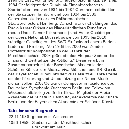
1969 bis 1972 war er Generalmusikdirektor in Kiel, 1971 bis
1984 Chefdirigent des Rundfunk-Sinfonieorchesters
Saarbrücken und von 1984 bis 1987 Generalmusikdirektor
der Staatsoper Hamburg und von 1984 bis 1986
Generalmusikdirektor des Philharmonischen
Staatsorchesters Hamburg. Danach war er Chefdirigent des
Radio Kamer Orkest des Niederländischen Rundfunks
(heute Radio Kamer Filharmonie) und Erster Gastdirigent
der Opéra National, Brüssel, sowie von 1999 bis 2010
ständiger Gastdirigent des SWR Sinfonieorchesters Baden-
Baden und Freiburg. Von 1988 bis 2000 war Zender
Professor für Komposition an der Frankfurter
Musikhochschule. 2004 gründete das Ehepaar Zender die
„Hans und Gertrud Zender-Stiftung.“ Diese vergibt in
Zusammenarbeit mit der Bayerischen Akademie der
Schönen Künste, der Musica Viva München und BR Klassik
des Bayerischen Rundfunks seit 2011 alle zwei Jahre Preise,
die der Förderung und Unterstützung der Neuen Musik
dienen sollen. 2005/06 war er Composer-in-residence des
Deutschen Symphonie-Orchesters Berlin und Fellow am
Wissenschaftskolleg zu Berlin. Er war Mitglied der Freien
Akademie der Künste in Hamburg, der Akademie der Künste
Berlin und der Bayerischen Akademie der Schönen Künste.
Tabellarische Biographie
22.11.1936
geboren in Wiesbaden.
1956-1959
Studium an der Musikhochschule
Frankfurt am Main.