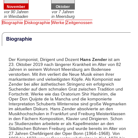
November
Oktober
vor 90 Jahren
vor 7 Jahren
in Wiesbaden
in Meersburg
Biographie
Diskographie
Werke
Zeitgenossen
Biographie
Der Komponist, Dirigent und Dozent
Hans Zender
ist am
23. Oktober 2019 nach längerer Krankheit im Alter von 82
Jahren in seinem Wohnort Meersburg am Bodensee
verstorben. Mit ihm verliert die Neue Musik einen ihrer
markantesten und vielseitigsten Köpfe. Als Komponist war
Zender bei aller ästhetischen Stringenz ein erfolgreich
Suchender auf dem schmalen Grat zwischen Tradition und
Fortschritt. Werke wie das Oratorium Shir Hashirim, die
Oper Don Quijote de la Mancha und die komponierte
Interpretation Schuberts Winterreise sind große Wegmarken
im aktuellen Diskurs. Hans Zender absolvierte an den
Musikhochschulen in Frankfurt und Freiburg Meisterklassen
in den Fächern Komposition, Klavier und Dirigieren. Schon
zu Studienzeiten arbeitete er als Kapellmeister an den
Städtischen Bühnen Freiburg und wurde bereits im Alter von
27 Jahren Chefdirigent der Oper Bonn (1964–1968). Von