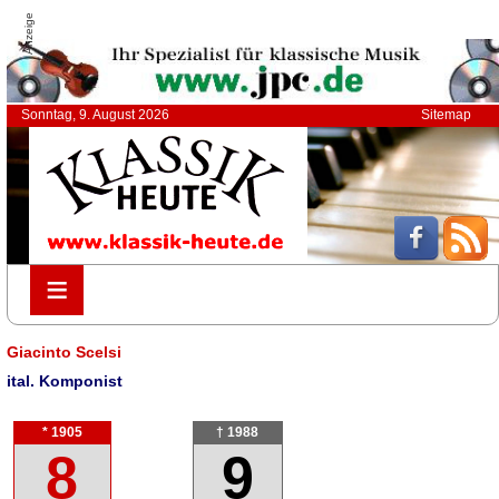
Anzeige
Sonntag, 9. August 2026
Sitemap
≡
≡
Giacinto Scelsi
ital. Komponist
* 1905
† 1988
8
9