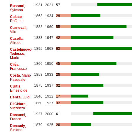
1931
2021
57
Bussotti
,
Sylvano
1863
1934
29
Calace
,
Raffaele
1888
1960
55
Carnevali
,
Vito
1883
1947
42
Casella
,
Alfredo
1895
1968
63
Castelnuovo-
Tedesco
,
Mario
1866
1950
45
Cilèa
,
Francesco
1858
1933
28
Costa
, Mario
Pasquale
1875
1937
32
Curtis
,
Ernesto de
1846
1922
17
Denza
, Luigi
1860
1937
32
Di Chiara
,
Vinzenzo
1927
2000
61
Donatoni
,
Franco
1879
1925
20
Donaudy
,
Stefano