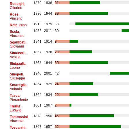
1879
1936
31
Respighi
,
Ottorino
1880
1944
39
Rose
,
Vincent
1911
1979
68
Rota
, Nino
1958
2011
30
Scola
,
Vincenzo
1841
1914
9
Sgambati
,
Giovanni
1857
1928
23
Simonetti
,
Achille
1868
1944
39
Sinigaglia
,
Leone
1946
2001
42
Sinopoli
,
Giuseppe
1854
1929
24
Smareglia
,
Antonio
1864
1934
29
Tasca
,
Pierantonio
1861
1907
2
Thuille
,
Ludwig
1878
1950
45
Tommasini
,
Vincenzo
1867
1957
52
Toscanini
,