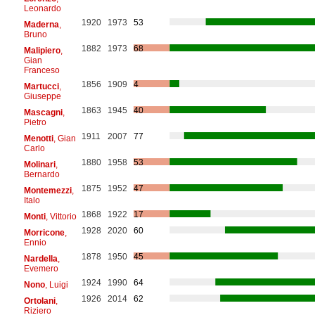
Leonardo
1920
1973
53
Maderna
,
Bruno
1882
1973
68
Malipiero
,
Gian
Franceso
1856
1909
4
Martucci
,
Giuseppe
1863
1945
40
Mascagni
,
Pietro
1911
2007
77
Menotti
, Gian
Carlo
1880
1958
53
Molinari
,
Bernardo
1875
1952
47
Montemezzi
,
Italo
1868
1922
17
Monti
, Vittorio
1928
2020
60
Morricone
,
Ennio
1878
1950
45
Nardella
,
Evemero
1924
1990
64
Nono
, Luigi
1926
2014
62
Ortolani
,
Riziero