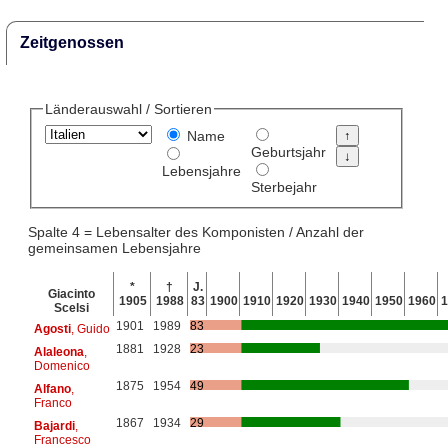
Zeitgenossen
Länderauswahl / Sortieren
Name
Geburtsjahr
Lebensjahre
Sterbejahr
Spalte 4 = Lebensalter des Komponisten / Anzahl der
gemeinsamen Lebensjahre
*
†
J.
Giacinto
1905
1988
83
1900
1910
1920
1930
1940
1950
1960
1
Scelsi
1901
1989
83
Agosti
, Guido
1881
1928
23
Alaleona
,
Domenico
1875
1954
49
Alfano
,
Franco
1867
1934
29
Bajardi
,
Francesco