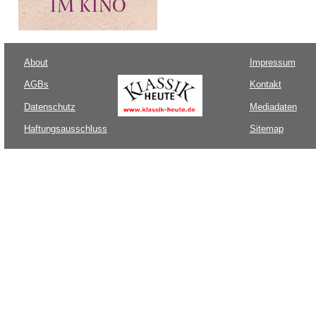
About
Impressum
AGBs
Kontakt
Datenschutz
Mediadaten
Haftungsausschluss
Sitemap