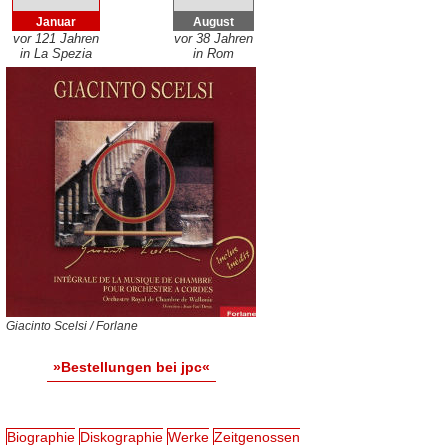
Januar
August
vor 121 Jahren
vor 38 Jahren
in La Spezia
in Rom
Giacinto Scelsi / Forlane
»Bestellungen bei jpc«
Biographie
Diskographie
Werke
Zeitgenossen