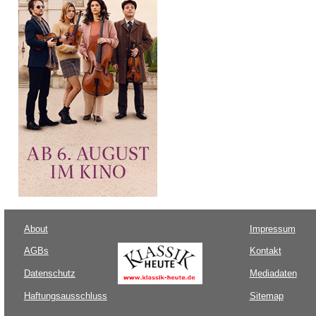
About
Impressum
AGBs
Kontakt
Datenschutz
Mediadaten
Haftungsausschluss
Sitemap