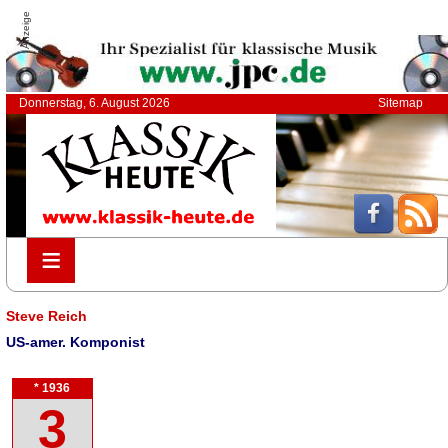
Anzeige
Donnerstag, 6. August 2026
Sitemap
≡
≡
Steve Reich
US-amer. Komponist
* 1936
3