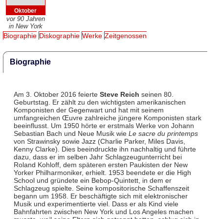
Oktober
vor 90 Jahren
in New York
Biographie
Diskographie
Werke
Zeitgenossen
Biographie
Am 3. Oktober 2016 feierte
Steve Reich
seinen 80.
Geburtstag. Er zählt zu den wichtigsten amerikanischen
Komponisten der Gegenwart und hat mit seinem
umfangreichen Œuvre zahlreiche jüngere Komponisten stark
beeinflusst. Um 1950 hörte er erstmals Werke von Johann
Sebastian Bach und Neue Musik wie
Le sacre du printemps
von Strawinsky sowie Jazz (Charlie Parker, Miles Davis,
Kenny Clarke). Dies beeindruckte ihn nachhaltig und führte
dazu, dass er im selben Jahr Schlagzeugunterricht bei
Roland Kohloff, dem späteren ersten Paukisten der New
Yorker Philharmoniker, erhielt. 1953 beendete er die High
School und gründete ein Bebop-Quintett, in dem er
Schlagzeug spielte. Seine kompositorische Schaffenszeit
begann um 1958. Er beschäftigte sich mit elektronischer
Musik und experimentierte viel. Dass er als Kind viele
Bahnfahrten zwischen New York und Los Angeles machen