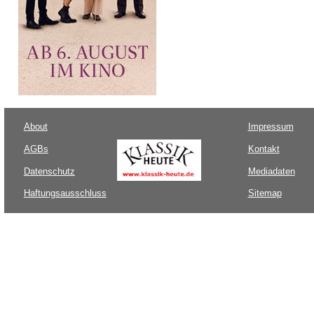
About
Impressum
AGBs
Kontakt
Datenschutz
Mediadaten
Haftungsausschluss
Sitemap