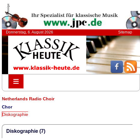
Anzeige
Donnerstag, 6. August 2026
Sitemap
≡
≡
Netherlands Radio Choir
Chor
Diskographie
Diskographie (7)