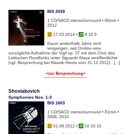
BIS 2039
1 CD/SACD stereo/surround • 60min •
2012
17.03.2014
•
9 10 9
Kaum anderthalb Jahre sind
vergangen, seit Ondine eine
vorzügliche Aufnahme der Vigil op. 37 mit dem Chor des
Lettischen Rundfunks unter Sigvards Klava veröffentlichte
(vgl. Besprechung bei Klassik-Heute vom 31.12.2012) . [...]
»zur Besprechung«
Shostakovich
Symphonies Nos. 1-3
BIS 1603
1 CD/SACD stereo/surround • 81min •
2006, 2010
01.08.2012
•
10 10 10