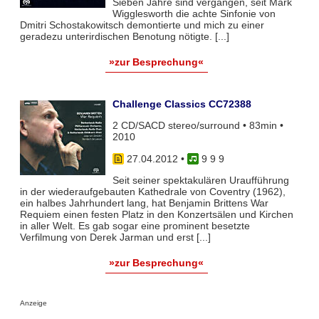
Sieben Jahre sind vergangen, seit Mark
Wigglesworth die achte Sinfonie von
Dmitri Schostakowitsch demontierte und mich zu einer
geradezu unterirdischen Benotung nötigte. [...]
»zur Besprechung«
Challenge Classics CC72388
2 CD/SACD stereo/surround • 83min •
2010
27.04.2012
•
9 9 9
Seit seiner spektakulären Uraufführung
in der wiederaufgebauten Kathedrale von Coventry (1962),
ein halbes Jahrhundert lang, hat Benjamin Brittens War
Requiem einen festen Platz in den Konzertsälen und Kirchen
in aller Welt. Es gab sogar eine prominent besetzte
Verfilmung von Derek Jarman und erst [...]
»zur Besprechung«
Anzeige