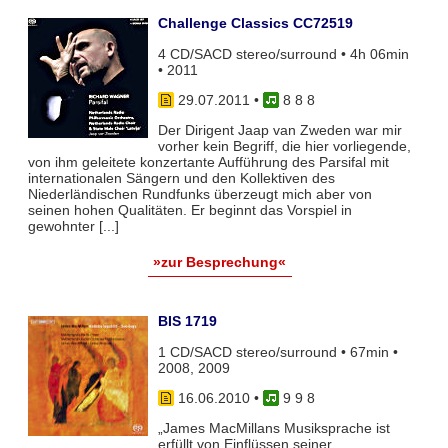
Challenge Classics CC72519
4 CD/SACD stereo/surround • 4h 06min
• 2011
29.07.2011
•
8 8 8
Der Dirigent Jaap van Zweden war mir
vorher kein Begriff, die hier vorliegende,
von ihm geleitete konzertante Aufführung des Parsifal mit
internationalen Sängern und den Kollektiven des
Niederländischen Rundfunks überzeugt mich aber von
seinen hohen Qualitäten. Er beginnt das Vorspiel in
gewohnter [...]
»zur Besprechung«
BIS 1719
1 CD/SACD stereo/surround • 67min •
2008, 2009
16.06.2010
•
9 9 8
„James MacMillans Musiksprache ist
erfüllt von Einflüssen seiner