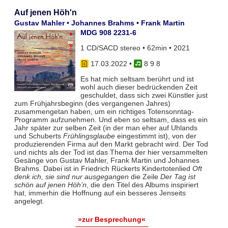
Auf jenen Höh'n
Gustav Mahler • Johannes Brahms • Frank Martin
MDG 908 2231-6
1 CD/SACD stereo • 62min • 2021
17.03.2022
•
8 9 8
Es hat mich seltsam berührt und ist
wohl auch dieser bedrückenden Zeit
geschuldet, dass sich zwei Künstler just
zum Frühjahrsbeginn (des vergangenen Jahres)
zusammengetan haben, um ein richtiges Totensonntag-
Programm aufzunehmen. Und eben so seltsam, dass es ein
Jahr später zur selben Zeit (in der man eher auf Uhlands
und Schuberts
Frühlingsglaube
eingestimmt ist), von der
produzierenden Firma auf den Markt gebracht wird. Der Tod
und nichts als der Tod ist das Thema der hier versammelten
Gesänge von Gustav Mahler, Frank Martin und Johannes
Brahms. Dabei ist in Friedrich Rückerts Kindertotenlied
Oft
denk ich, sie sind nur ausgegangen
die Zeile
Der Tag ist
schön auf jenen Höh’n
, die den Titel des Albums inspiriert
hat, immerhin die Hoffnung auf ein besseres Jenseits
angelegt.
»zur Besprechung«