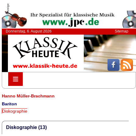
Anzeige
Donnerstag, 6. August 2026
Sitemap
≡
≡
Hanno Müller-Brachmann
Bariton
Diskographie
Diskographie (13)