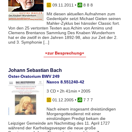
09.11.2011
•
8 8 8
Mit diesen aktuellen Aufnahmen zum
Gedenkjahr setzt Michael Gielen seinen
Mahler-Zyklus bei hänssler Classic fort.
Von den 25 vertonten Texten aus Achim von Arnims und
Clemens Brentanos Sammlung Des Knaben Wunderhorn
hat er die zwölf in den Jahren 1892-98, also zur Zeit der 2.
und 3. Symphonie [...]
»zur Besprechung«
Johann Sebastian Bach
Oster-Oratorium BWV 249
Naxos 8.551240-42
3 CD • 2h 41min • 2005
01.12.2005
•
7 7 7
Nach einem insgesamt dreistündigen
Morgengottesdienst mit einer
einstündigen Predigt bekam die
Leipziger Gemeinde am Nachmittag des 11. April 1727
während der Karfreitagsvesper die neue große