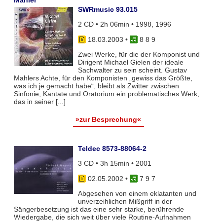
SWRmusic 93.015
2 CD • 2h 06min • 1998, 1996
18.03.2003
•
8 8 9
Zwei Werke, für die der Komponist und
Dirigent Michael Gielen der ideale
Sachwalter zu sein scheint. Gustav
Mahlers Achte, für den Komponisten „gewiss das Größte,
was ich je gemacht habe“, bleibt als Zwitter zwischen
Sinfonie, Kantate und Oratorium ein problematisches Werk,
das in seiner [...]
»zur Besprechung«
Teldec 8573-88064-2
3 CD • 3h 15min • 2001
02.05.2002
•
7 9 7
Abgesehen von einem eklatanten und
unverzeihlichen Mißgriff in der
Sängerbesetzung ist das eine sehr starke, berührende
Wiedergabe, die sich weit über viele Routine-Aufnahmen