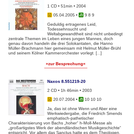
1 CD • 51min • 2004
05.04.2005
•
9 8 9
Geduldig ertragenes Leid,
Todessehnsucht und
Weltabgewandtheit sind nicht unbedingt
zentrale Themen im Leben eines jungen Mannes, doch
genau davon handeln die drei Solokantaten, die Hanno
Müller-Brachmann hier gemeinsam mit Helmut Müller-Brühl
und seinem Kölner Kammerorchester vorlegt. [...]
»zur Besprechung«
Naxos 8.551219-20
2 CD • 1h 46min • 2003
20.07.2004
•
10 10 10
Ja, das ist ohne Wenn und Aber eine
Werkwiedergabe, die Friedrich Smends
emphatisch-pathetischer
Charakterisierung von Bachs „hoher“ h-Moll-Messe als
„großartigstes Werk der abendländischen Musikgeschichte“
entspricht. Vor allem das Sanctus hatte es dem Theologen,