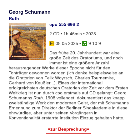
Georg Schumann
Ruth
cpo 555 666-2
2 CD • 1h 46min • 2023
08.05.2025
•
9 10 9
Das frühe 20. Jahrhundert war eine
große Zeit des Oratoriums, und noch
immer ist eine größere Anzahl
herausragender Werke dieser Epoche nicht für den
Tonträger gewonnen worden (ich denke beispielsweise an
die Oratorien von Felix Woyrsch, Charles Tournemire,
Gerhard von Keußler...). Eines der international
erfolgreichsten deutschen Oratorien der Zeit vor dem Ersten
Weltkrieg ist nun durch cpo erstmals auf CD gelangt: Georg
Schumanns
Ruth
. 1908 vollendet, dokumentiert das knapp
zweistündige Werk den modernen Geist, der mit Schumanns
Ernennung zum Direktor der Berliner Singakademie in diese
ehrwürdige, aber unter seinen Vorgängern in
Konventionalität erstarrte Institution Einzug gehalten hatte.
»zur Besprechung«