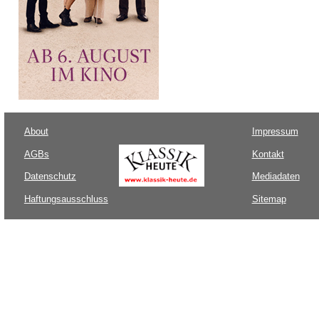
About
Impressum
AGBs
Kontakt
Datenschutz
Mediadaten
Haftungsausschluss
Sitemap