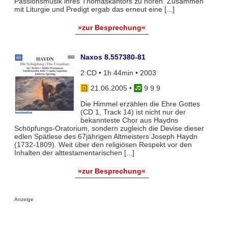
Passionsmusik ihres Thomaskantors zu hören. Zusammen
mit Liturgie und Predigt ergab das erneut eine [...]
»zur Besprechung«
Naxos 8.557380-81
2 CD • 1h 44min • 2003
21.06.2005
•
9 9 9
Die Himmel erzählen die Ehre Gottes
(CD 1, Track 14) ist nicht nur der
bekannteste Chor aus Haydns
Schöpfungs-Oratorium, sondern zugleich die Devise dieser
edlen Spätlese des 67jährigen Altmeisters Joseph Haydn
(1732-1809). Weit über den religiösen Respekt vor den
Inhalten der alttestamentarischen [...]
»zur Besprechung«
Anzeige