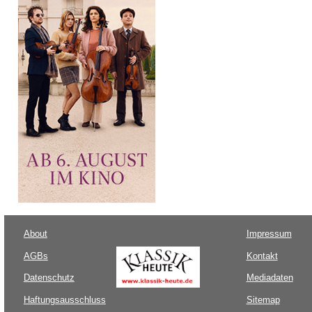
About
Impressum
AGBs
Kontakt
Datenschutz
Mediadaten
Haftungsausschluss
Sitemap