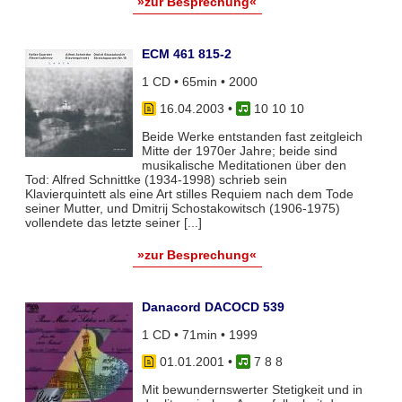
»zur Besprechung«
ECM 461 815-2
1 CD • 65min • 2000
16.04.2003
•
10 10 10
Beide Werke entstanden fast zeitgleich
Mitte der 1970er Jahre; beide sind
musikalische Meditationen über den
Tod: Alfred Schnittke (1934-1998) schrieb sein
Klavierquintett als eine Art stilles Requiem nach dem Tode
seiner Mutter, und Dmitrij Schostakowitsch (1906-1975)
vollendete das letzte seiner [...]
»zur Besprechung«
Danacord DACOCD 539
1 CD • 71min • 1999
01.01.2001
•
7 8 8
Mit bewundernswerter Stetigkeit und in