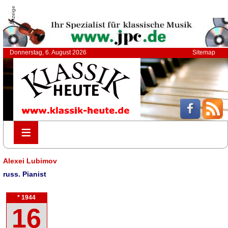
Anzeige
Donnerstag, 6. August 2026
Sitemap
≡
≡
Alexei Lubimov
russ. Pianist
* 1944
16