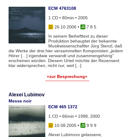
ECM 4763108
1 CD • 80min • 2005
26.10.2006
•
7 8 5
In seinem Beihefttext zu dieser
Produktion behauptet der bekannte
Musikwissenschaftler Jürg Stenzl, daß
die Werke der drei hier versammelten Komponisten „jedem
Hörer […] irgendwie verwandt und zusammengehörig“
erscheinen würden. Diesem Urteil möchte der Rezensent
klar widersprechen, nicht nur, weil [...]
»zur Besprechung«
Alexei Lubimov
Messe noir
ECM 465 1372
1 CD • 66min • 1998, 2000
10.08.2005
•
9 9 9
Alexei Lubimovs gelassene,